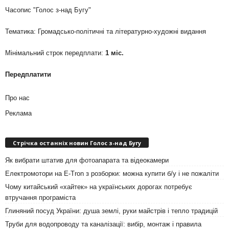
Часопис "Голос з-над Бугу"
Тематика: Громадсько-політичні та літературно-художні видання
Мінімальний строк передплати:
1 міс.
Передплатити
Про нас
Реклама
Стрічка останніх новин Голос з-над Бугу
Як вибрати штатив для фотоапарата та відеокамери
Електромотори на E-Tron з розборки: можна купити б/у і не пожаліти
Чому китайський «хайтек» на українських дорогах потребує
втручання програміста
Глиняний посуд України: душа землі, руки майстрів і тепло традицій
Труби для водопроводу та каналізації: вибір, монтаж і правила