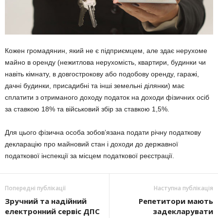
Кожен громадянин, який не є підприємцем, але здає нерухоме
майно в оренду (нежитлова нерухомість, квартири, будинки чи
навіть кімнату, в довгострокову або подобову оренду, гаражі,
дачні будинки, присадибні та інші земельні ділянки) має
сплатити з отриманого доходу податок на доходи фізичних осіб
за ставкою 18% та військовий збір за ставкою 1,5%.
Для цього фізична особа зобов’язана подати річну податкову
декларацію про майновий стан і доходи до державної
податкової інспекції за місцем податкової реєстрації.
Попередні публікації
Наступна публікація
Зручний та надійний
Репетитори мають
електронний сервіс ДПС
задекларувати