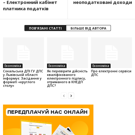
– Електронний кабінет
неоподатковані доходи
платника податків
ПОВ'ЯЗАНІ СТАТТІ
БІЛЬШЕ ВІД АВТОРА
Економіка
Економіка
Економіка
Cокальська ДПІ ГУ ДПС
Як перевірити дійсність
Про електронні сервіси
у Львівській області
кваліфікованого
ДПС
інформує: Засідання у
електронного підпису,
форматі «круглого
отриманого в КНЕДП
столу»
ДПС?