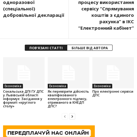
одноразової
процесу використання
(спеціальної)
сервісу “Спрямування
добровільної декларації
коштів з єдиного
рахунка” в ІКС
“Електронний кабінет”
ПОВ'ЯЗАНІ СТАТТІ
БІЛЬШЕ ВІД АВТОРА
Економіка
Економіка
Економіка
Cокальська ДПІ ГУ ДПС
Як перевірити дійсність
Про електронні сервіси
у Львівській області
кваліфікованого
ДПС
інформує: Засідання у
електронного підпису,
форматі «круглого
отриманого в КНЕДП
столу»
ДПС?