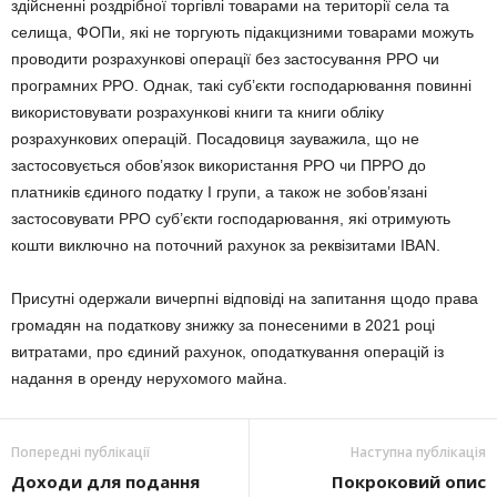
здійсненні роздрібної торгівлі товарами на території села та
селища, ФОПи, які не торгують підакцизними товарами можуть
проводити розрахункові операції без застосування РРО чи
програмних РРО. Однак, такі суб’єкти господарювання повинні
використовувати розрахункові книги та книги обліку
розрахункових операцій. Посадовиця зауважила, що не
застосовується обов’язок використання РРО чи ПРРО до
платників єдиного податку І групи, а також не зобов’язані
застосовувати РРО суб’єкти господарювання, які отримують
кошти виключно на поточний рахунок за реквізитами IBAN.
Присутні одержали вичерпні відповіді на запитання щодо права
громадян на податкову знижку за понесеними в 2021 році
витратами, про єдиний рахунок, оподаткування операцій із
надання в оренду нерухомого майна.
Попередні публікації
Наступна публікація
Доходи для подання
Покроковий опис