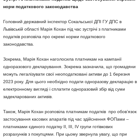
норм податкового законодавства
Головний державний інспектор Сокальської ДПІ ГУ ДПС в
Львівській області Марія Кохан під час зустрічі з платниками
податків розповіла про окремі норми податкового
законодавства.
Зокрема, Марія Кохан наголосила платникам на кампанії
одноразового декларування. Зокрема зазначила, що громадяни
можуть легалізувати свої неоподатковані активи до 1 березня
2023 року. Для цього необхідно подати одноразову декларацію в
електронному вигляді і сплатити одноразовий збір від суми
задекларованих активів.
Також, Марія Кохан розповіла платникам податків про обов’язок
застосування касових апаратів під час здійснення ФОПами –
платниками єдиного податку ІІ, ІІІ, ІV групи готівкових
розрахунків з покупцями. При цьому звернула увагу, що при