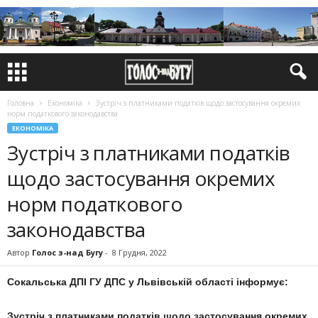
Головна
Економіка
Зустріч з платниками податків щодо застосування окремих
норм податкового законодавства
ЕКОНОМІКА
Зустріч з платниками податків
щодо застосування окремих
норм податкового
законодавства
Автор
Голос з-над Бугу
-
8 Грудня, 2022
Сокальська ДПІ ГУ ДПС у Львівській області інформує:
Зустріч з платниками податків щодо застосування окремих