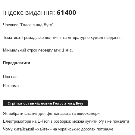
Індекс видання:
61400
Часопис "Голос з-над Бугу"
Тематика: Громадсько-політичні та літературно-художні видання
Мінімальний строк передплати:
1 міс.
Передплатити
Про нас
Реклама
Стрічка останніх новин Голос з-над Бугу
Як вибрати штатив для фотоапарата та відеокамери
Електромотори на E-Tron з розборки: можна купити б/у і не пожаліти
Чому китайський «хайтек» на українських дорогах потребує