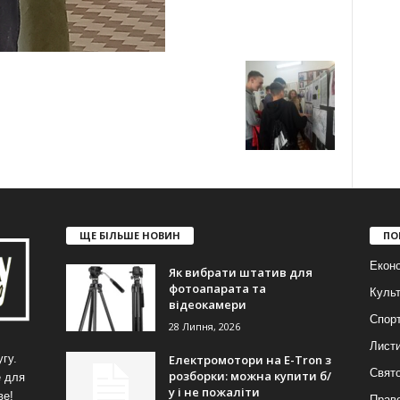
ЩЕ БІЛЬШЕ НОВИН
ПО
Еконо
Як вибрати штатив для
фотоапарата та
Куль
відеокамери
Спор
28 Липня, 2026
Лист
Електромотори на E-Tron з
гу.
Свят
розборки: можна купити б/
е для
у і не пожаліти
ве!
Прав