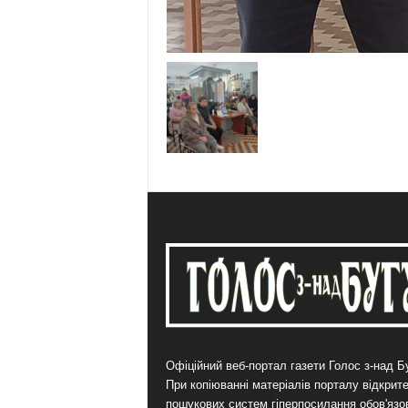
Офіційний веб-портал газети Голос з-над Бу
При копіюванні матеріалів порталу відкрит
пошукових систем гіперпосилання обов'язо