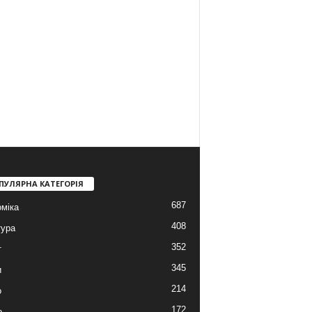
ПУЛЯРНА КАТЕГОРІЯ
687
міка
408
тура
352
т
345
и
214
о
172
о