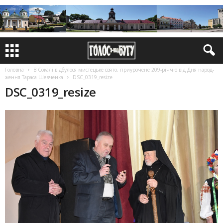
Головна
В Сокалі відбулося мистецьке свято, приуро­чене 209-річчю від Дня на­род­
ження Тараса Шевченка
DSC_0319_resize
DSC_0319_resize