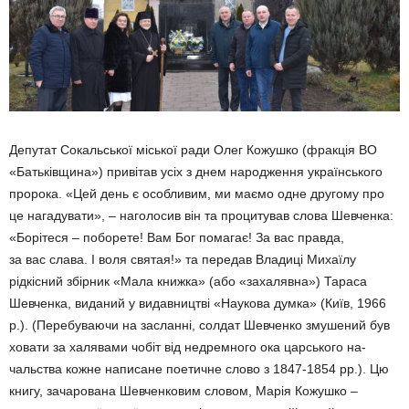
Депутат Сокальської місь­кої ради Олег Кожушко (фракція ВО
«Батьківщина») при­вітав усіх з днем народ­ження українського
пророка. «Цей де­нь є особливим, ми маємо одне другому про
це нага­дувати», – наголосив він та процитував слова Шев­ченка:
«Борітеся – поборете! Вам Бог помагає! За вас правда,
за вас слава. І воля святая!» та передав Владиці Михаїлу
рідкісний збірник «Мала книж­ка» (або «заха­лявна») Тараса
Шевченка, виданий у видавництві «Нау­кова дум­ка» (Київ, 1966
р.). (Перебу­ваючи на засланні, солдат Шевченко змушений був
ховати за халявами чо­біт від недремного ока цар­ського на­
чальства кожне написане поетичне слово з 1847-1854 рр.). Цю
книгу, зачарована Шевченковим словом, Марія Кожушко –