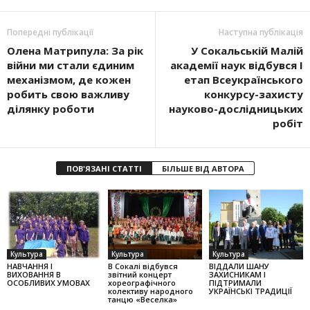
Попередні публікації
Наступна публікація
Олена Матрипула: За рік
У Сокальській Малій
війни ми стали єдиним
академії наук від­бувся І
механізмом, де кожен
етап Всеукраїнського
робить свою важливу
конкурсу-за­хисту
ділянку роботи
науково-дослідницьких
робіт
ПОВ'ЯЗАНІ СТАТТІ
БІЛЬШЕ ВІД АВТОРА
Культура
Культура
Культура
НАВЧАННЯ І
В Сокалі відбувся
ВІДДАЛИ ШАНУ
ВИХОВАННЯ В
звітний концерт
ЗАХИСНИКАМ І
ОСОБЛИВИХ УМОВАХ
хореографічного
ПІДТРИМАЛИ
колек­тиву народного
УКРАЇНСЬКІ ТРАДИЦІЇ
танцю «Веселка»