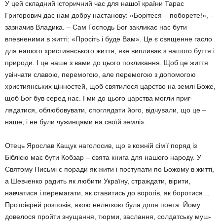
У цей складний історичний час для нашої країни Тарас
Григорович дає нам добру нас­танову: «Борітеся – побо­рете!», –
зазначив Владика. – Сам Господь Бог закликає нас бути
впевненими в житті: «Просіть і буде Вам». Це є священне гасло
для нашого християнського життя, яке випливає з нашого буття і
природи. І це наше з вами до цього покликання. Щоб це життя
увінчати славою, перемогою, але перемогою з допомогою
християнських цінностей, щоб святилося царство на землі Боже,
щоб Бог був серед нас. І ми до цьо­го царства могли приг­
лядатися, облюбовувати, споглядати його, відчували, що це –
наше, і не були чу­жинцями на своїй землі».
Отець Ярослав Кащук наголосив, що в кожній сім’ї поряд із
Біблією має бути Кобзар – свята книга для нашого народу. У
Святому Письмі є поради як жити і поступати по Божому в житті,
а Шевченко радить як люби­ти Україну, страждати, вірити,
навчатися і перемагати, як ставитись до ворогів, як боротися…
Протоієрей роз­по­вів, якою нелегкою була доля поета. Йому
довелося пройти знущання, тюрми, зас­лання, солдатську муш­