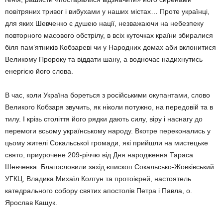
повітряних тривог і вибухами у наших містах… Проте українці,
для яких Шевченко є душею на­ції, незважаючи на небезпеку
повторного масового обстрі­лу, в всіх куточках країни збиралися
біля пам’ятників Кобзареві чи у Народних до­мах аби вклонитися
Велико­му Пророку та віддати шану, а водночас надихнутись
енер­гією його слова.
В час, коли Україна боре­ть­ся з російськими окупанта­ми, слово
Великого Кобзаря звучить, як ніколи потужно, на передовій та в
тилу. І крізь століття його рядки дають си­лу, віру і наснагу до
пере­моги всьому українському народу. Вкотре перекона­лись у
цьому жителі Сокаль­ської громади, які прийшли на мистецьке
свято, приуро­чене 209-річчю від Дня на­род­ження Тараса
Шевченка. Благословили захід єпископ Сокальсько-Жовківський
УГКЦ, Владика Михаїл Кол­тун та протоієрей, настоя­тель
катедрального собору святих апостолів Петра і Павл­а, о.
Ярослав Кащук.