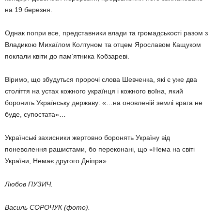
на 19 березня.
Однак попри все, представ­ники влади та громадськості разом з
Владикою Михаїлом Колтуном та отцем Яросла­вом Кащуком
поклали квіти до пам’ятника Кобзареві.
Віримо, що збудуться про­рочі слова Шевченка, які є уже два
століття на устах кож­­ного українця і кожного воїна, який
боронить Україн­ську державу: «…на оновле­ній землі врага не
буде, су­постата»…
Українські захисники жер­тов­но боронять Україну від
поневолення рашистами, бо переконані, що «Нема на сві­ті
України, Немає другого Дніп­ра».
Любов ПУЗИЧ.
Василь СОРОЧУК (фото).