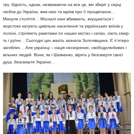
тру, бідність, однак, незважа­ючи на все це, він зберіг у серці
любов до України, жив нею та мріяв про її процві­тання…
Минули століття… Москалі нині вбивають, зну­щаються і
жорстоко катують цивільне населення та україн­­ських воїнів у
полоні, стріляють ракетами по на­ших містах і селах, сіють смер­
ть і руїни… Сьогодні цих жахіть зазнала Золочівщи­на. Є п’ятеро
загиблих… Але українці – нація нескорених, свободолюбивих і
вільних людей. Вони, як і Шевченко, ві­рять у безсмертя своєї
душі, безсмертя України…