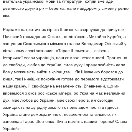
вчителька україн­ської мови та літератури, кот­рій вже йде
дев’яносто дру­гий рік – бе­регла, наче найдорожчу сі­мейну релік­
вію.
Рядками патріотичних вір­шів Шевченка звернувся до присутніх
Почесний гро­ма­­дянин Сокаля, політ­в’я­зень Михайло Куцяба, а
заступ­ник Сокальського місь­кого голови Володимир Огінський у
вітальному сло­ві зазначив: «Тарас Шевчен­ко – співець
історичної слави українців, наш символ нез­ламності. Прагнення
до сво­боди, лю­бов до України, си­ла духу і працелюбність дали
йому можливість вийти з кріпацтва… Як Шевченко боровся до
кінця, так і ни­нішнє поко­ління готове до перемоги від­стоювати
нашу країну, її сво-боду на не­залежність. Впев­нений, що ми
вирвемо­ся з оков росій­ської імперії, бо Україна має незламний
дух, має любов до України, має своїх Героїв, які сьогодні
захищають нашу рідну зем­лю і є прикладом честі та гід­ності.
Україна ста­не демок­ра­тичною, незалеж­ною та вільною, як
заповідав Тарас Шевченко. Вічна па­м’ять на­шим Героям! Слава
Україні!»