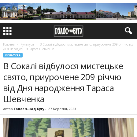
Головна
Культура
В Сокалі відбулося мистецьке свято, приуро­чене 209-річчю від
Дня на­род­ження Тараса Шевченка
КУЛЬТУРА
В Сокалі відбулося мистецьке
свято, приуро­чене 209-річчю
від Дня на­род­ження Тараса
Шевченка
Автор
Голос з-над Бугу
-
27 Березня, 2023