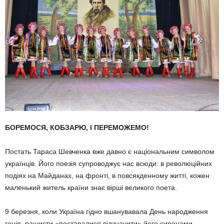
БОРЕМОСЯ, КОБЗАРЮ, І ПЕРЕМОЖЕМО!
Постать Тараса Шевченка вже давно є національним символом
українців. Його поезія супроводжує нас всю­ди: в революційних
подіях на Майданах, на фронті, в повсякденному житті, кожен
маленький житель країни знає вірші великого поета.
9 березня, коли Україна гідно вшанувавала День народження
генія, рашисти «постаралися відзначити» його сиренами