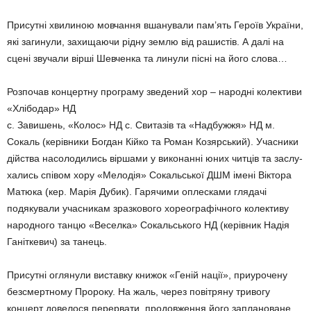
Присутні хвилиною мов­чан­ня вшанували пам’ять Героїв України,
які загинули, захищаючи рідну землю від рашистів. А далі на
сцені звучали вірші Шевченка та линули пісні на його слова…
Розпочав концертну прог­ра­му зведений хор – народні колективи
«Хлібодар» НД
с. Завишень, «Колос» НД с. Свитазів та «Надбужжя» НД м.
Сокаль (керівники Бог­дан Кійко та Роман Козярсь­кий). Учасники
дійства насо­лодились віршами у ви­ко­­нан­ні юних читців та заслу­
хались співом хору «Мело­дія» Сокальської ДШМ імені Віктора
Матюка (кер. Марія Дубик). Гарячими оплесками глядачі
подякували учасни­кам зразкового хореографіч­ного колективу
народного танцю «Веселка» Сокаль­­ського НД (керівник Надія
Ганіткевич) за танець.
Присутні оглянули вистав­ку книжок «Геній нації», приурочену
безсмертному Пророку. На жаль, через повітряну тривогу
концерт довелося перервати, про­довження його заплановане