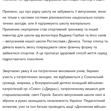
Приємно, що про рідну школу не забува­ють її випускники, вони
не тільки є частими гостями різноманітних національно-патріо­
тичних заходів, але й підтримують школу матеріально.
Приємним сюрпризом став спортивний тренажер та інший
інвентар для школи від волонтера Вадима Горбая та його синів
– випускників нашої школи Ростислава і Дениса. Тепер хлопці та
дівча­та мають змогу покращувати свою фізичну форму та
займатися спортом. А це пропа­гує здоровий спосіб життя серед
підрос­таючого покоління.
Звертаємо увагу й на патріотичне вихо­вання учнів, беремо
участь у патріотичних заходах, які відбуваються у Сокальській
гро­маді, зокрема, у Всеукраїнській дитячо-юнацькій військово-
патріотичній грі «Сокіл» («Джура»), патріотичному вишколі для
старшокласників, святі Героїв. Багато випускників школи нині зі
зброєю в руках захищають неза­лежність України. Пе­дагогічний
колектив, учні та їхні батьки про­водять акції «Допоможи військо­