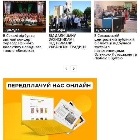
Культура
Культура
Культура
В Сокалі відбувся
ВІДДАЛИ ШАНУ
В Сокальській
звітний концерт
ЗАХИСНИКАМ І
центральній публічній
хореографічного
ПІДТРИМАЛИ
бібліотеці відбулася
колек­тиву народного
УКРАЇНСЬКІ ТРАДИЦІЇ
зустріч з
танцю «Веселка»
письменницями
Оленкою Ло­тоцькою та
Любою Відутою