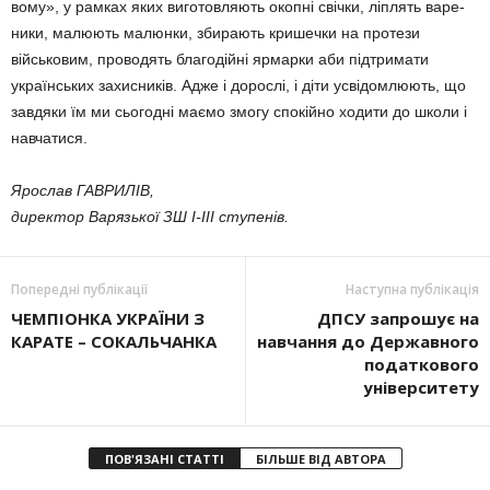
вому», у рамках яких виготовля­ють окопні свічки, ліплять варе­
ники, малюють малюнки, збира­ють кришечки на про­тези
військо­вим, проводять благодійні ярмар­ки аби під­тримати
українських захис­ників. Адже і дорослі, і діти усвідомлюють, що
завдяки їм ми сьогодні маємо змогу спокійно ходити до школи і
навчатися.
Ярослав ГАВРИЛІВ,
директор Варязької ЗШ І-ІІІ ступенів.
Попередні публікації
Наступна публікація
ЧЕМПІОНКА УКРАЇНИ З
ДПСУ запрошує на
КАРАТЕ – СОКАЛЬЧАНКА
навчання до Державного
податкового
університету
ПОВ'ЯЗАНІ СТАТТІ
БІЛЬШЕ ВІД АВТОРА