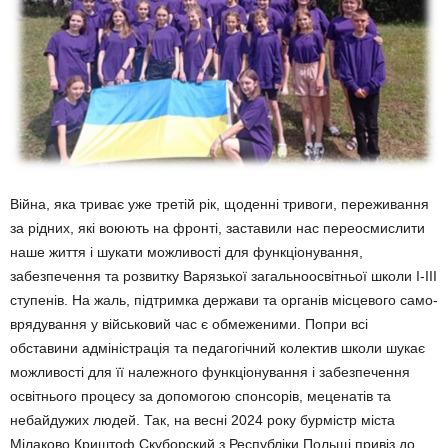
Війна, яка триває уже третій рік, щоденні тривоги, переживання
за рідних, які воюють на фронті, заставили нас переосмислити
наше життя і шукати можли­вості для функціонування,
забезпечення та розвитку Варязької загальноосвітньої школи І-ІІІ
ступенів. На жаль, підтримка держави та органів місцевого само­
врядування у військовий час є обмеженими. Попри всі
обставини адміністрація та педагогічний колектив школи шукає
можливості для її належного функціону­вання і забезпечення
освіт­нього процесу за допомо­гою спонсорів, меценатів та
небайдужих людей. Так, на весні 2024 року бурмістр міста
Мілаково Криштоф Скуборский з Республіки Польщі привіз до