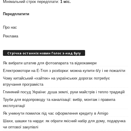
Мінімальний строк передплати:
1 міс.
Передплатити
Про нас
Реклама
Стрічка останніх новин Голос з-над Бугу
Як вибрати штатив для фотоапарата та відеокамери
Електромотори на E-Tron з розборки: можна купити б/у і не пожаліти
Чому китайський «хайтек» на українських дорогах потребує
втручання програміста
Глиняний посуд України: душа землі, руки майстрів і тепло традицій
Труби для водопроводу та каналізації: вибір, монтаж і правила
експлуатації
Як уникнути помилок під час оформлення кредиту в Amigo
Шахи, шашки та нарди: як обрати якісний набір для дому, подарунка
чи оптової закупівлі