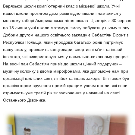
Варязької школи комп’ютерний клас з місцевої школи. Учні
нашої школи протягом двох років відпочивали і навчали­ся у
мовному таборі Американська літня школа. Цьогоріч з 30 червня
по 13 липня учні шко­ли матимуть змогу побувати у ньо­му знову.
Добрим другом нашого освітнього закладу є Себастіян Біронт з
Республіки Польща, який упродовж багатьох років під­тримує
нашу школу, привозить канцтовари, спор­тивні м’ячі та інший
інвентар, які вико­ристо­вуються у навчально-виховному про­цесі.
На весні пан Себастіян привіз до шко­ли цінний подарунок –
музичну колонку з дво­ма мікрофонами, яка допоможе нам при
організації шкільних свят, лінійок та інших заходів. Він також був
організатором вру­чення премій кращим учням школи, які во­ни
отримують уже третій рік як заохочен­ня у навчанні на святі
Останнього Дзво­ника.