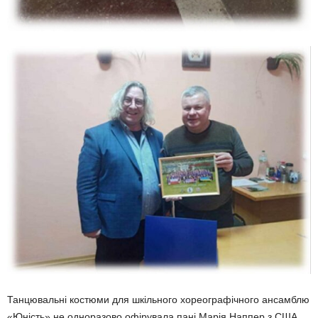
Танцювальні костюми для шкільного хореографічного ансамблю
«Юність» не одноразово офірувала пані Марія Наппер з США.