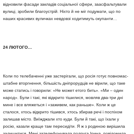
відновили фасади закладів соціальної сфери, заасфальтували
вулиці, зробили благоустрій. Ніхто й не міг подума­ти, що по
наших красивих вуличках невдовзі ходитимуть окупанти…
24 ЛЮТОГО…
Коли по телебаченні уже застері­гали, що росія готує повномас­
штабне вторгнення, більшість дніп­рорудців не вірили, що таке
може статись і говорили: «Не может ето­го бить». «Ми – один
народ». Були і такі, які відкрито тішилися, мовляв два-три дні
мине і все вляжеться і «заживем, как раньше». Коли ж це
сталося, хтось відкрито тішився, хтось збирав речі і поспіхом
зали­шав місто. Виїжджали хто куди. Бу­ли й такі, що їхали у
росію, казали краще там пересидіти. Я ж з ро­диною вирішила
залишитися. Мені зателефонувала подруга Ірина, повідомила,