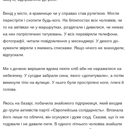
Вихід у місто, в крам­ницю чи у справах став рулеткою. Могли
пере­стріти і схо­пи­ти будь-кого. На блок­постах всіх чоловіків, чи
то на ав­тівках чи у маршрутках, роздяга­ли і дивилися, чи немає
на них пат­ріотичних татую­вань. У всіх пере­віряли теле­фони,
фотографії, читали повідомлення у ме­сенджері. У декого до­
кументи звіряли з яки­­­­­­мись списками. Як­що нічого не зна­ходили,
відпускали.
Ми з дочкою виріши­ли вдома пекти хліб аби не наражатися на
не­без­пеку. У сусідки заб­ра­ли сина, якого «допи­тували», а потім
вики­нули тіло на вулицю. У нього були прострілені ноги, плечі й
голова.
Якось на базарі, по­ба­чила зна­йомого під­при­ємця, який входив
до групи активістів пар­тії «Євро­пейська солідарність». Впізнала
його лише по обличчі, він осунувся і дуже схуд. Сказав, що їх не
году­вали і не давали пити. В од­но­го літнього чоловіка знайшли