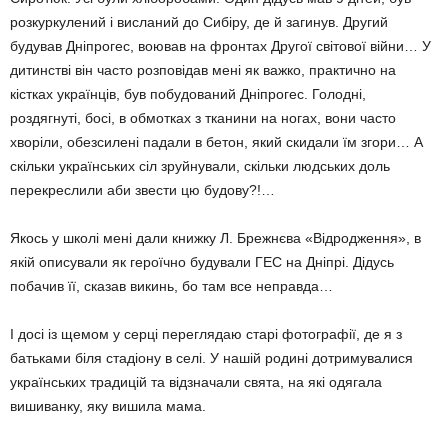
розкуркулений і висланий до Сибі­ру, де й загинув. Другий
будував Дніпрогес, воював на фронтах Дру­гої світової війни… У
дитинстві він часто розповідав мені як важко, практично на
кістках українців, був побудований Дніпрогес. Голодні,
роздягнуті, босі, в обмотках з тка­нини на ногах, вони часто
хворіли, обезсилені падали в бетон, який скидали їм згори… А
скільки укра­їнських сіл зруйнували, скільки людських доль
перекреслили аби звести цю будову?!…
Якось у школі мені дали книжку Л. Брежнєва «Відродження», в
якій описували як героїчно будували ГЕС на Дніпрі. Дідусь
побачив її, сказав викинь, бо там все не­правда…
І досі із щемом у серці перегля­даю старі фотографії, де я з
бать­ками біля стадіону в селі. У нашій родині дотримувалися
українських традицій та відзначали свята, на які одягала
вишиванку, яку вишила мама.