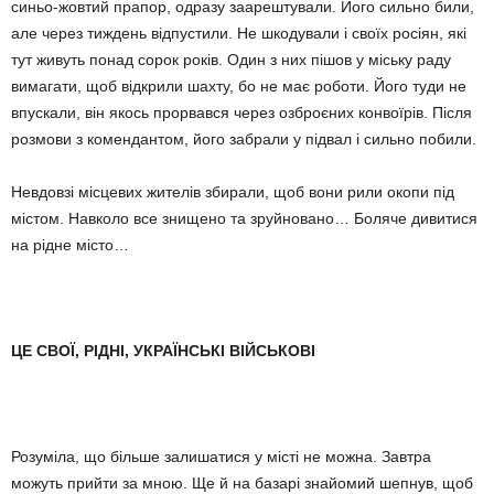
синьо-жовтий прапор, одразу за­арешту­вали. Його сильно били,
але через тиждень відпустили. Не шкодували і своїх росіян, які
тут живуть понад сорок років. Один з них пішов у міську раду
вимагати, щоб відкри­ли шахту, бо не має роботи. Його туди не
впускали, він якось про­рвався через озброєних конвоїрів. Після
розмови з комен­дантом, його забрали у підвал і сильно побили.
Невдовзі місцевих жителів зби­рали, щоб вони рили окопи під
міс­том. Навколо все знищено та зруйновано… Боляче дивитися
на рід­не місто…
ЦЕ СВОЇ, РІДНІ, УКРАЇНСЬКІ ВІЙСЬКОВІ
Розуміла, що більше залишатися у місті не можна. Завтра
можуть прийти за мною. Ще й на базарі знайомий шепнув, щоб