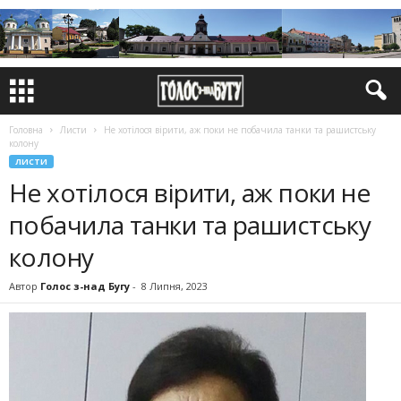
Головна
Листи
Не хотілося вірити, аж поки не побачила танки та рашистську
колону
ЛИСТИ
Не хотілося вірити, аж поки не
побачила танки та рашистську
колону
Автор
Голос з-над Бугу
-
8 Липня, 2023