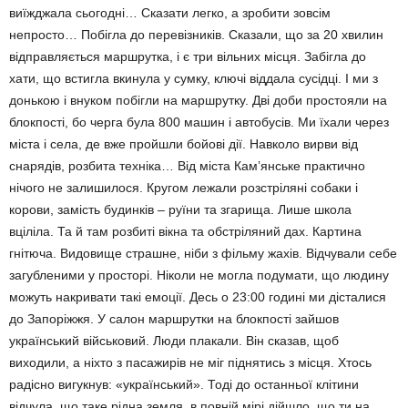
виїжджала сьогодні… Сказати легко, а зроби­ти зовсім
непросто… Побігла до перевізників. Сказали, що за 20 хвилин
відправляється маршрутка, і є три вільних місця. Забігла до
хати, що встигла вкинула у сумку, ключі віддала сусідці. І ми з
донь­кою і внуком побігли на маршрутку. Дві доби простояли на
блокпості, бо черга була 800 машин і авто­бусів. Ми їхали через
міста і села, де вже пройшли бойові дії. Навко­ло вирви від
снарядів, розбита тех­ніка… Від міста Кам’янське практично
нічого не залишилося. Кру­гом лежали розстріляні собаки і
корови, замість будинків – руїни та згарища. Лише школа
вціліла. Та й там розбиті вікна та обстріляний дах. Картина
гнітюча. Видовище страшне, ніби з фільму жахів. Від­чували себе
загубленими у просто­рі. Ніколи не могла подумати, що людину
можуть накривати такі емо­ції. Десь о 23:00 годині ми дістали­ся
до Запоріжжя. У салон марш­рутки на блокпості зайшов
український військовий. Люди плакали. Він сказав, щоб
виходили, а ніхто з пасажирів не міг піднятись з міс­ця. Хтось
радісно вигукнув: «укра­їнський». Тоді до останньої клітини
відчула, що таке рідна земля, в повній мірі дійшло, що ти на