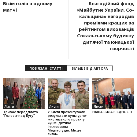
Вісім голів в одному
Благодій­ний фонд
матчі
«Майбутнє України. Со­
кальщина» нагородив
преміями кращих за
рейтингом вихованців
Сокальському будинку
дитячої та юнацької
творчості
ПОВ'ЯЗАНІ СТАТТІ
БІЛЬШЕ ВІД АВТОРА
Листи
Листи
Листи
Триває передплата
У Києві презентували
НАША СИЛА В ЄДНОСТІ
“Голос з-над Бугу”
результати культурно-
мистецького проєкту
«ДІМ: Дитяча
Інклюзивна
Медіастудія. Місце
сили»