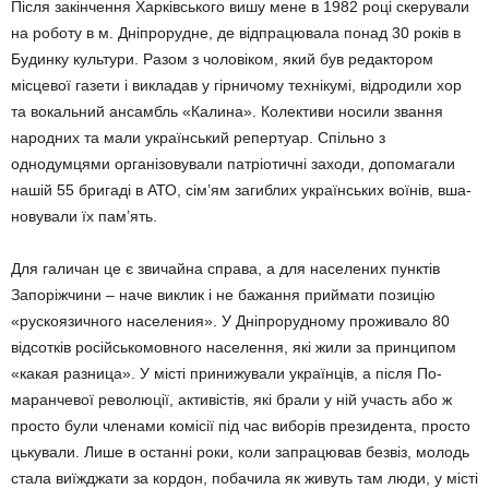
Після закінчення Харківського вишу мене в 1982 році скерували
на роботу в м. Дніпрорудне, де від­працювала понад 30 років в
Будин­ку культури. Разом з чоловіком, який був редактором
місцевої газе­ти і викладав у гірничому технікумі, відродили хор
та вокальний ан­самбль «Калина». Колективи носи­ли звання
народних та мали укра­їнський репертуар. Спільно з
однодумцями організовували патріотич­ні заходи, допомагали
нашій 55 бригаді в АТО, сім’ям загиблих україн­ських воїнів, вша­
новували їх пам’ять.
Для галичан це є звичайна спра­ва, а для населених пунктів
Запо­ріжчини – наче виклик і не бажання приймати позицію
«рускоязичного населения». У Дніпрорудному про­живало 80
відсотків російськомов­ного населення, які жили за прин­ципом
«какая разница». У місті принижували українців, а після По­
маранчевої революції, активістів, які брали у ній участь або ж
просто були членами комісії під час вибо­рів президента, просто
цькували. Лише в останні роки, коли запра­цював безвіз, молодь
стала виїж­джати за кордон, побачила як живуть там люди, у місті