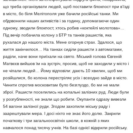
що треба організувати людей, щоб поставити блокпост при в’їзді
в місто, бо біля Мелітопо­ля уже бачили російські танки. Ми
обдзвонили наших активістів і за годину, допомагаючи один
одному, зводили блокпост, хтось робив «коктейлі молотова»…
Під вечір побачила колону з БТР та танків рашистів, яка
рухалася до нашого міста. Мене огорнув страх. Здало­ся, що
життя закінчилося… На тан­ках сиділи рашисти з автоматами,
раділи, наче вони приїхали на свя­то. Міський голова Євгеній
Матвєєв вийшов їм на зустріч, просив, щоб не заходили у місто і
не чіпали лю­дей… Йому відповіли: дають 10 хвилин, щоб ми
розійшлися, бо колона перестріляє усіх і всеодно зайде в місто.
Чинити спротив мос­ковитам було безглуздо, бо ми не мали
зброї. Рашисти поселились на копальні залізних руд. Люди були
у розгубленості, не знали що робити. Окупанти одразу вивезли
54 вагони залізної руди. Згодом за­хопили міську раду і
заарешту­вали мера. І досі ніхто не знає його до­лю. Закрили
початкову і три загаль­ноосвітніх школи, в кожній з яких
навчалося понад тисячу учнів. На базі однієї відкрили російську.