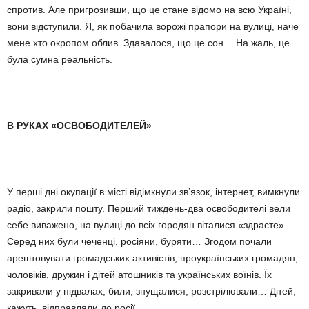
спротив. Але пригрозивши, що це стане відомо на всю Україні,
вони відступили. Я, як побачила ворожі прапори на вулиці, наче
мене хто окропом облив. Здавалося, що це сон… На жаль, це
була сумна реальність.
В РУКАХ «ОСВОБОДИТЕЛЕЙ»
У перші дні окупації в місті відім­кнули зв’язок, інтернет, вимкнули
радіо, закрили пошту. Перший тиж­день-два освободителі вели
себе виважено, на вулиці до всіх горо­дян віталися «здрасте».
Серед них були чеченці, росіяни, буряти… Зго­дом почали
арештовувати громад­ських активістів, проукраїн­ських громадян,
чоловіків, дружин і дітей атошників та українських воїнів. Їх
закривали у підвалах, били, зну­щалися, роз­стрі­лювали… Дітей,
кажуть, відправляли до росії.