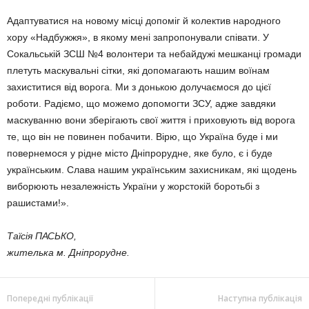
Адаптуватися на новому місці допоміг й колектив народного
хору «Надбужжя», в якому мені запро­понували співати. У
Сокальській ЗСШ №4 волонтери та небайдужі мешканці громади
плетуть маску­вальні сітки, які допомагають на­шим воїнам
захиститися від во­рога. Ми з донькою долучаємося до цієї
роботи. Радіємо, що може­мо допомогти ЗСУ, адже завдяки
маскуванню вони зберігають свої життя і приховують від ворога
те, що він не повинен побачити. Вірю, що Україна буде і ми
повернемося у рідне місто Дніпрорудне, яке бу­ло, є і буде
українським. Слава нашим українським захисникам, які щодень
виборюють незалеж­ність України у жорстокій боротьбі з
рашистами!».
Таїсія ПАСЬКО,
жителька м. Дніпрорудне.
Попередні публікації
Наступна публікація