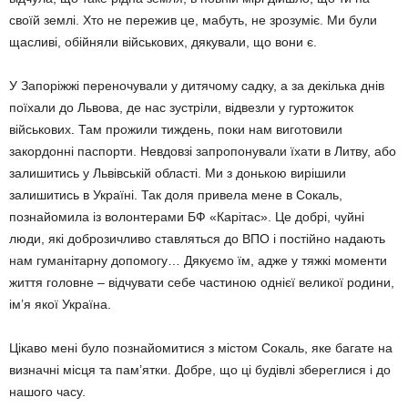
своїй землі. Хто не пережив це, мабуть, не зрозуміє. Ми були
щасливі, обійняли військових, дякували, що вони є.
У Запоріжжі переночували у ди­тячому садку, а за декілька днів
поїхали до Львова, де нас зустріли, відвезли у гуртожиток
військових. Там прожили тиждень, поки нам виготовили
закордонні паспорти. Невдовзі запропонували їхати в Литву, або
залишитись у Львівській області. Ми з донькою вирішили
залишитись в Україні. Так доля привела мене в Сокаль,
познайо­мила із волонтерами БФ «Карітас». Це добрі, чуйні
люди, які доброзич­ливо ставляться до ВПО і постійно надають
нам гуманітарну допомо­гу… Дякуємо їм, адже у тяжкі мо­менти
життя головне – відчувати себе частиною однієї великої роди­ни,
ім’я якої Україна.
Цікаво мені було познайомитися з містом Сокаль, яке багате на
визначні місця та пам’ятки. Добре, що ці будівлі збереглися і до
на­шого часу.