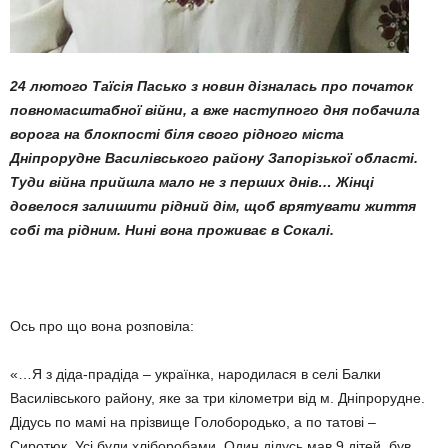
24 лютого Таїсія Пасько з новин дізналась про початок
повномасштабної війни, а вже наступ­ного дня побачила
ворога на блокпості біля свого рідного міста
Дніпрорудне Василівського району Запорізької області.
Туди війна прийшла мало не з перших днів… Жінці
довелося за­лишити рідний дім, щоб врятувати життя
собі та рідним. Нині вона проживає в Сокалі.
Ось про що вона розповіла:
«…Я з діда-прадіда – українка, народилася в селі Балки
Василів­ського району, яке за три кілометри від м. Дніпрорудне.
Дідусь по мамі на прізвище Голобородько, а по татові –
Сиротюк. Усі були хліборо­бами. Один дідусь мав 9 дітей, був