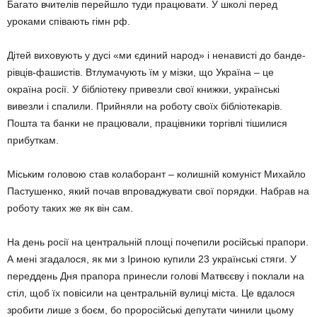
Багато вчителів перей­шло туди працювати. У школі пе­ред
уроками співають гімн рф.
Дітей виховують у дусі «ми єди­ний народ» і нена­висті до банде­
рівців-фашистів. Втлумачують їм у мізки, що Україна – це
окраїна росії. У бібліотеку привезли свої книж­ки, українські
вивезли і спа­лили. Прий­няли на роботу своїх бібліотекарів.
Пошта та банки не працювали, працівники торгівлі тішилися
при­буткам.
Міським головою став колабо­рант – колишній комуніст Михайло
Пастушенко, який почав впровад­жувати свої порядки. Набрав на
ро­боту таких же як він сам.
На день росії на центральній площі почепили російські прапори.
А мені згадалося, як ми з Іриною купили 23 українські стяги. У
пе­реддень Дня прапора принесли голові Матвєєву і поклали на
стіл, щоб їх повісили на центральній вулиці міста. Це вдалося
зробити лише з боєм, бо проросійські де­путати чинили цьому