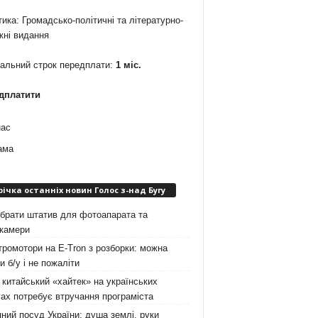
ика: Громадсько-політичні та літературно-
жні видання
мальний строк передплати:
1 міс.
дплатити
нас
ама
річка останніх новин Голос з-над Бугу
брати штатив для фотоапарата та
окамери
ромотори на E-Tron з розборки: можна
и б/у і не пожаліти
китайський «хайтек» на українських
ах потребує втручання програміста
ний посуд України: душа землі, руки