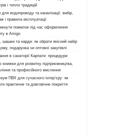
рів і тепло традицій
 для водопроводу та каналізації: вибір,
ж і правила експлуатації
никнути помилок під час оформлення
ту в Amigo
 шашки та нарди: як обрати якісний набір
ому, подарунка чи оптової закупівлі
ання в санаторії Карпати: процедури
с-книжки для розвитку підприємництва,
ління та професійного мислення
еум ПВХ для сучасного інтер’єру: як
ти практичне та довговічне покриття