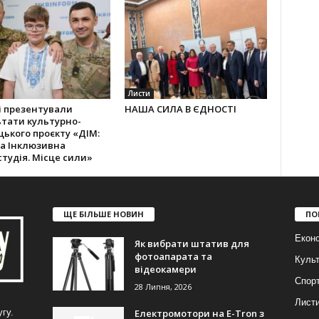
Листи
і презентували
НАША СИЛА В ЄДНОСТІ
тати культурно-
ького проєкту «ДІМ:
а Інклюзивна
тудія. Місце сили»
ЩЕ БІЛЬШЕ НОВИН
ПО
Еконо
Як вибрати штатив для
фотоапарата та
Куль
відеокамери
Спор
28 Липня, 2026
Лист
Електромотори на E-Tron з
гу.