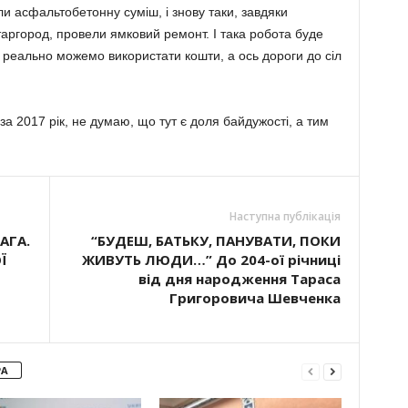
ли асфальтобетонну суміш, і знову таки, завдяки
таргород, провели ямковий ремонт. І така робота буде
и реально можемо використати кошти, а ось дороги до сіл
а 2017 рік, не думаю, що тут є доля байдужості, а тим
Наступна публікація
АГА.
“БУДЕШ, БАТЬКУ, ПАНУВАТИ, ПОКИ
Ї
ЖИВУТЬ ЛЮДИ…” До 204-ої річниці
від дня народження Тараса
Григоровича Шевченка
РА