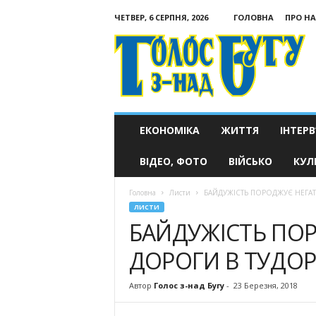
ЧЕТВЕР, 6 СЕРПНЯ, 2026
ГОЛОВНА
ПРО НА
Голос
з-
над
Бугу
ЕКОНОМІКА
ЖИТТЯ
ІНТЕРВ
ВІДЕО, ФОТО
ВІЙСЬКО
КУЛ
Головна
Листи
БАЙДУЖІСТЬ ПОРОДЖУЄ НЕГАТ
ЛИСТИ
БАЙДУЖІСТЬ ПОР
ДОРОГИ В ТУДО
Автор
Голос з-над Бугу
-
23 Березня, 2018