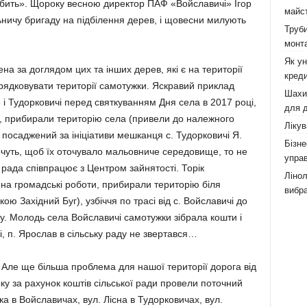
робить». Щороку весною директор ПАФ «Войславичі» Ігор
майст
ьничу бригаду на підбілення дерев, і щовесни милують
Труби
монта
Як у
ена за доглядом цих та інших дерев, які є на території
креди
ядковувати території самотужки. Яскравий приклад
Шахи,
 і Тудорковичі перед святкуванням Дня села в 2017 році,
для д
и, прибирали територію села (привели до належного
Лікув
 посаджений за ініціативи мешканця с. Тудорковичі Я.
Бізне
очуть, щоб їх оточувало мальовниче середовище, то не
управ
рада співпрацює з Центром зайнятості. Торік
Лінол
 на громадські роботи, прибирали територію біля
вибра
ою Західний Буг), узбіччя по трасі від с. Войславичі до
ку. Молодь села Войславичі самотужки зібрала кошти і
, п. Ярослав в сільську раду не звертався…
 Але ще більша проблема для нашої території дорога від
ку за рахунок коштів сільської ради провели поточний
ка в Войславичах, вул. Лісна в Тудорковичах, вул.