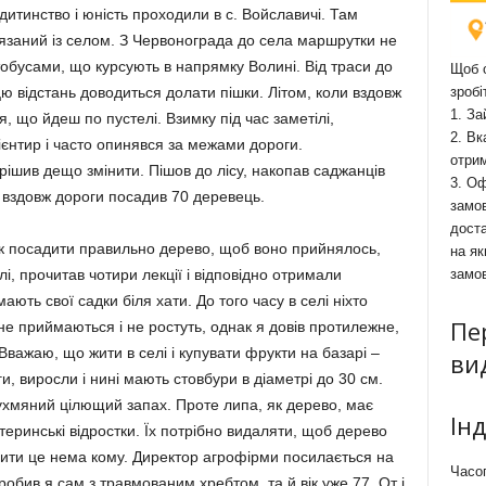
дитинство і юність проходили в с. Войславичі. Там
в’язаний із селом. З Червонограда до села маршрутки не
тобусами, що курсують в напрямку Волині. Від траси до
Щоб о
цю відстань доводиться долати пішки. Літом, коли вздовж
зробі
1. За
, що йдеш по пустелі. Взимку під час заметілі,
2. Вк
ієнтир і часто опинявся за межами дороги.
отри
ішив дещо змінити. Пішов до лісу, накопав саджанців
3. Оф
 вздовж дороги посадив 70 деревець.
замов
доста
як посадити правильно дерево, щоб воно прийнялось,
на як
лі, прочитав чотири лекції і відповідно отримали
замо
мають свої садки біля хати. До того часу в селі ніхто
Пе
е приймаються і не ростуть, однак я довів протилежне,
 Вважаю, що жити в селі і купувати фрукти на базарі –
ви
, виросли і нині мають стовбури в діаметрі до 30 см.
духмяний цілющий запах. Проте липа, як дерево, має
Ін
теринські відростки. Їх потрібно видаляти, щоб дерево
бити це нема кому. Директор агрофірми посилається на
Часоп
 робив я сам з травмованим хребтом, та й вік уже 77. От і