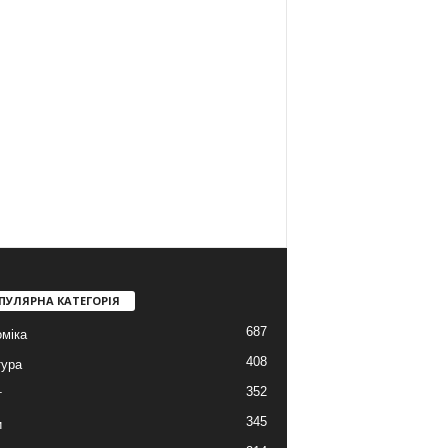
ПУЛЯРНА КАТЕГОРІЯ
687
міка
408
тура
352
т
345
и