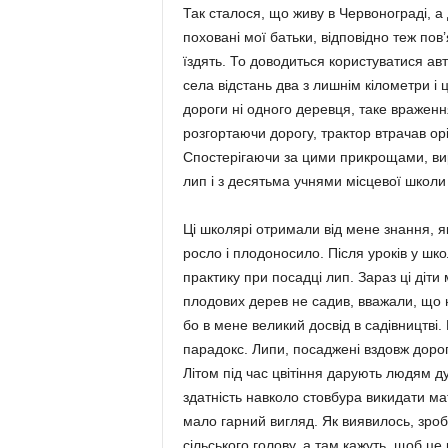
Так сталося, що живу в Червонограді, а 
поховані мої батьки, відповідно теж по
їздять. То доводиться користуватися ав
села відстань два з лишнім кілометри і 
дороги ні одного деревця, таке враження
розгортаючи дорогу, трактор втрачав ор
Спостерігаючи за цими прикрощами, вир
лип і з десятьма учнями місцевої школи
Ці школярі отримали від мене знання, 
росло і плодоносило. Після уроків у шко
практику при посадці лип. Зараз ці діти 
плодових дерев не садив, вважали, що н
бо в мене великий досвід в садівництві.
парадокс. Липи, посаджені вздовж дороги
Літом під час цвітіння дарують людям 
здатність навколо стовбура викидати ма
мало гарний вигляд. Як виявилось, зро
сільського голову, а там кажуть, щоб це