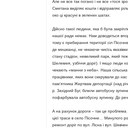
Але не все так погано і не все «тося з
Сметана виділяє кошти і відправляє ріл
око ці красуні в зелених шатах.
Дійсно такої людини, яка б була закріпл
нашої ради немає. Нам доводиться впор
тому є прибирання території сіл Пісочне
де мешканці, не чекаючи чиєїсь вказівк
стану стадіон, невеликий парк, який теж
Шелемея, узбіччя доріг). І якщо люди х
чекають «манни з неба». Наша сільська 
працівники, яких вони скерували до нас
пам’ятника Жертвам депортації (над річк
р. Західний Буг, білили автобусну зупин
пофарбувала автобусну зупинку. До речі
А на рахунок дороги – так це проблема.
цієї траси в село Пісочне… Минулого ро
ремонт доріг по вул. Лісна і вул. Шевчен