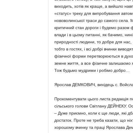
виходить, хотів як краще, а вийшло нав
«статус» треку для випробування автомоб
нововолинської траси до самого села. М
критичний стан дороги і будемо разом ф
влади і в цьому питанні, як бачимо, нин
природності людини, то добре для нас,
тобто в гостях, і всі добрі вчинки вивод
фізичної форми перетворюються в духов
земне життя, а все фізичне залишаємо я
Тож будьмо мудрими і робімо добро…
Ярослав ДЕМКОВИЧ, вихідець с. Войслав
Прокоментувати цього листа редакція п
сільського голови Світлану ДЕЙНЕКУ. О
– Дуже приємно, коли є ще люди, які дб
достаток. Проте не треба казати, що ніхт
хорошому вчинку та праці Ярослава Дем