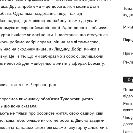
паки. Друга проблема – це дорога, якій можна дати
Темат
ілів. Одна яма наздоганяє іншу, і так від
худо
аю надію, що керівництво району візьме до уваги
Міні
ормувати європейські цінності. Адже дорога – обличчя
і уряд виділяє чималі кошти. І наостанок, що стосується
Пере
 коли робимо добрі справи. Ми на землі тимчасово,
ять нас на сходинку вище, як Людину. Добрі вчинки з
Про 
ну. Це і є те, що ми забираємо з собою, залишаючи
Рекл
к непотріб для майбутнього життя у сферах Всесвіту.
Ст
ичі, житель м. Червоноград.
Як ви
віде
опросила виконуючу обов’язки Тудорковицького
Елект
сь що вона сказала:
купит
ають не тільки про особисте життя, свою садибу, свій
Чому 
о, крім тебе, більше нічого не робить. Дійсно завдяки
дорог
ковича та наших школярів маємо таку гарну алею лип.
Глиня