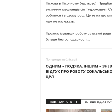
Піскова в Пісочному (частково). Придба
зусиллям мешканців сіл Тудорковичі і С
робитися і в цьому році. Це те на що м
нам не належать.
Проаналізувавши роботу сільської ради з
більше безгосподарності…
Попередні публікації
ОДНИМ – ПОДЯКА, ІНШИМ – ЗНЕВ
ВІДГУК ПРО РОБОТУ СОКАЛЬСЬКО
ЦРЛ
ПОВ'ЯЗАНІ СТАТТІ
БІЛЬШЕ ВІД АВТО