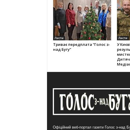
Листи
Листи
Триває передплата “Голос з-
У Києв
над Бугу”
резуль
мистец
Дитяч
Медіас
Офіційний веб-портал газети Голос з-над Бу