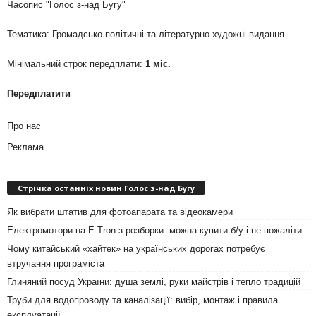
Часопис "Голос з-над Бугу"
Тематика: Громадсько-політичні та літературно-художні видання
Мінімальний строк передплати:
1 міс.
Передплатити
Про нас
Реклама
Стрічка останніх новин Голос з-над Бугу
Як вибрати штатив для фотоапарата та відеокамери
Електромотори на E-Tron з розборки: можна купити б/у і не пожаліти
Чому китайський «хайтек» на українських дорогах потребує
втручання програміста
Глиняний посуд України: душа землі, руки майстрів і тепло традицій
Труби для водопроводу та каналізації: вибір, монтаж і правила
експлуатації