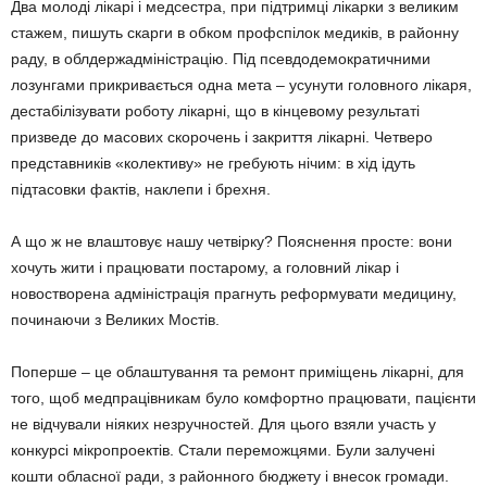
Два молоді лікарі і медсестра, при підтримці лікарки з великим
стажем, пишуть скарги в обком профспілок медиків, в районну
раду, в облдержадміністрацію. Під псевдодемократичними
лозунгами прикривається одна мета – усунути головного лікаря,
дестабілізувати роботу лікарні, що в кінцевому результаті
призведе до масових скорочень і закриття лікарні. Четверо
представників «колективу» не гребують нічим: в хід ідуть
підтасовки фактів, наклепи і брехня.
А що ж не влаштовує нашу четвірку? Пояснення просте: вони
хочуть жити і працювати постарому, а головний лікар і
новостворена адміністрація прагнуть реформувати медицину,
починаючи з Великих Мостів.
Поперше – це облаштування та ремонт приміщень лікарні, для
того, щоб медпрацівникам було комфортно працювати, пацієнти
не відчували ніяких незручностей. Для цього взяли участь у
конкурсі мікропроектів. Стали переможцями. Були залучені
кошти обласної ради, з районного бюджету і внесок громади.