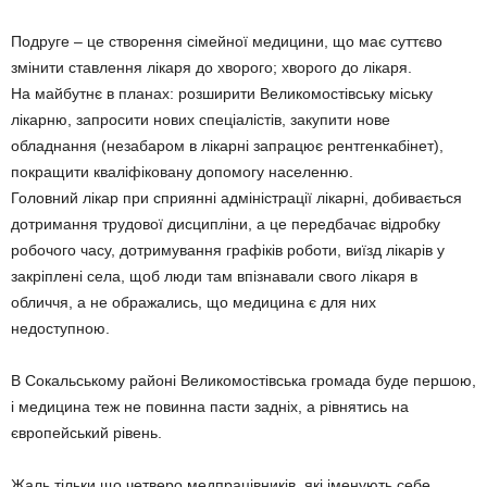
Подруге – це створення сімейної медицини, що має суттєво
змінити ставлення лікаря до хворого; хворого до лікаря.
На майбутнє в планах: розширити Великомостівську міську
лікарню, запросити нових спеціалістів, закупити нове
обладнання (незабаром в лікарні запрацює рентгенкабінет),
покращити кваліфіковану допомогу населенню.
Головний лікар при сприянні адміністрації лікарні, добивається
дотримання трудової дисципліни, а це передбачає відробку
робочого часу, дотримування графіків роботи, виїзд лікарів у
закріплені села, щоб люди там впізнавали свого лікаря в
обличчя, а не ображались, що медицина є для них
недоступною.
В Сокальському районі Великомостівська громада буде першою,
і медицина теж не повинна пасти задніх, а рівнятись на
європейський рівень.
Жаль тільки що четверо медпрацівників, які іменують себе