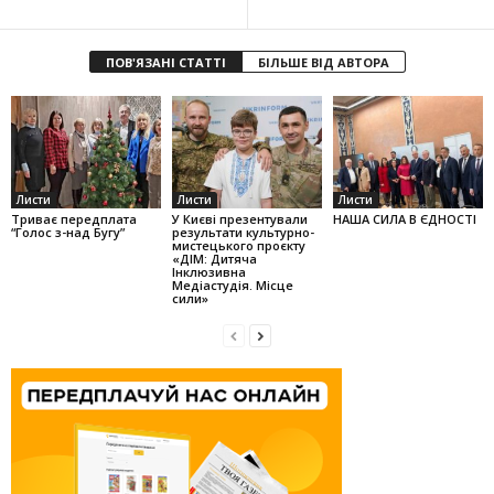
ПОВ'ЯЗАНІ СТАТТІ
БІЛЬШЕ ВІД АВТОРА
Листи
Листи
Листи
Триває передплата
У Києві презентували
НАША СИЛА В ЄДНОСТІ
“Голос з-над Бугу”
результати культурно-
мистецького проєкту
«ДІМ: Дитяча
Інклюзивна
Медіастудія. Місце
сили»