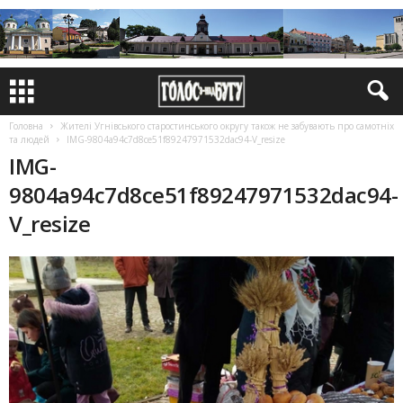
Головна
Жителі Угнівського старос­тинського округу також не забу­вають про самотніх
та людей
IMG-9804a94c7d8ce51f89247971532dac94-V_resize
IMG-
9804a94c7d8ce51f89247971532dac94-
V_resize