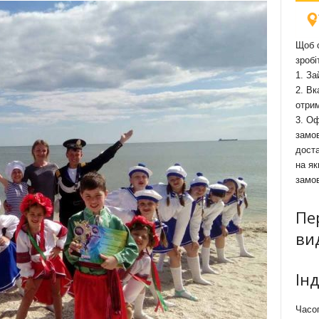
Щоб о
зробі
1. За
2. Вк
отри
3. Оф
замов
доста
на як
замо
Пе
ви
Ін
Часоп