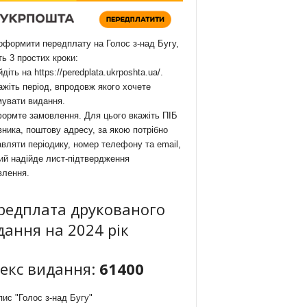
формити передплату на Голос з-над Бугу,
ть 3 простих кроки:
йдіть на
https://peredplata.ukrposhta.ua/
.
ажіть період, впродовж якого хочете
мувати видання.
ормте замовлення. Для цього вкажіть ПІБ
ника, поштову адресу, за якою потрібно
вляти періодику, номер телефону та email,
ий надійде лист-підтвердження
влення.
редплата друкованого
дання на 2024 рік
декс видання:
61400
ис "Голос з-над Бугу"