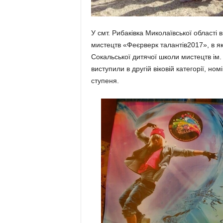
У смт. Рибаківка Миколаївської області
мистецтв «Феєрверк талантів2017», в я
Сокальської дитячої школи мистецтв ім.
виступили в другій віковій категорії, но
ступеня.