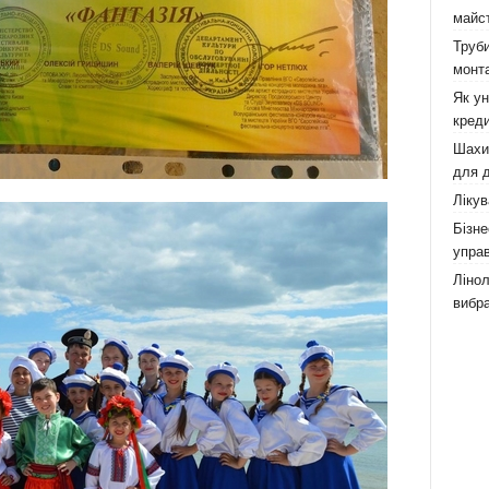
майст
Труби
монта
Як у
креди
Шахи,
для д
Лікув
Бізне
управ
Лінол
вибра