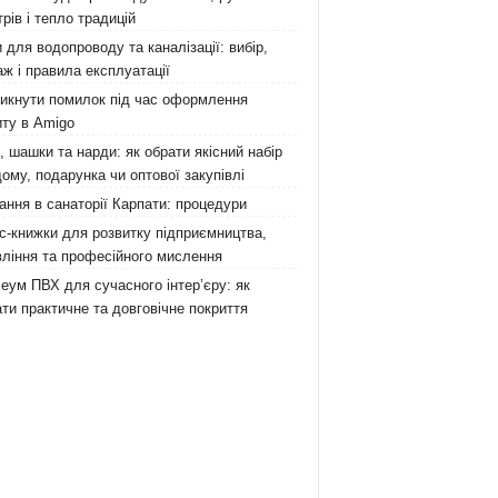
рів і тепло традицій
 для водопроводу та каналізації: вибір,
ж і правила експлуатації
никнути помилок під час оформлення
ту в Amigo
 шашки та нарди: як обрати якісний набір
ому, подарунка чи оптової закупівлі
ання в санаторії Карпати: процедури
с-книжки для розвитку підприємництва,
ління та професійного мислення
еум ПВХ для сучасного інтер’єру: як
ти практичне та довговічне покриття