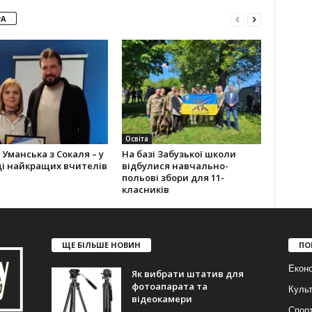
РА
Освіта
Уман­ська з Сокаля – у
На базі Забузької школи
ці найкращих вчителів
відбулися навчально-
польові збори для 11-
класників
ЩЕ БІЛЬШЕ НОВИН
ПО
Еконо
Як вибрати штатив для
фотоапарата та
Куль
відеокамери
Спор