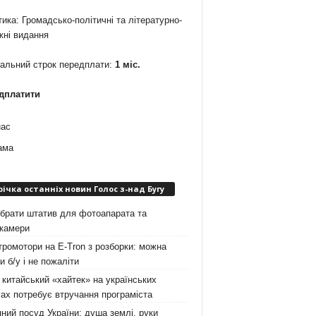
ика: Громадсько-політичні та літературно-
жні видання
мальний строк передплати:
1 міс.
дплатити
нас
ама
річка останніх новин Голос з-над Бугу
брати штатив для фотоапарата та
окамери
ромотори на E-Tron з розборки: можна
и б/у і не пожаліти
китайський «хайтек» на українських
ах потребує втручання програміста
ний посуд України: душа землі, руки