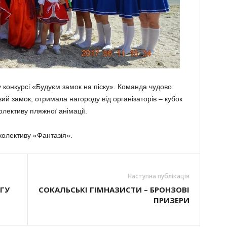
у конкурсі «Будуєм замок на піску». Команда чудово
ий замок, отримала нагороду від організаторів – кубок
лективу пляжної анімації.
колективу «Фантазія».
Наступна публікація
ГУ
СОКАЛЬСЬКІ ГІМНАЗИСТИ – БРОНЗОВІ
ПРИЗЕРИ