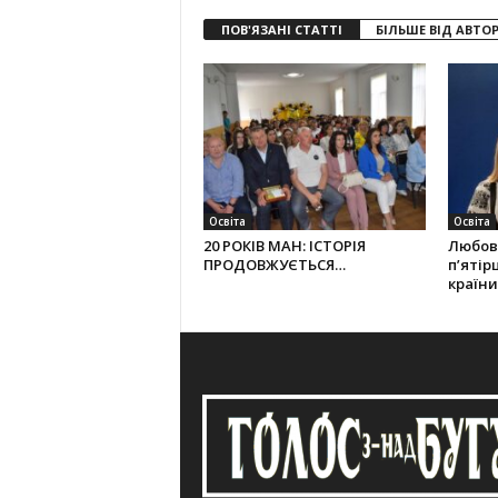
ПОВ'ЯЗАНІ СТАТТІ
БІЛЬШЕ ВІД АВТО
Освіта
Освіта
20 РОКІВ МАН: ІСТОРІЯ
Любов 
ПРОДОВЖУЄТЬСЯ…
п’ятір
країни