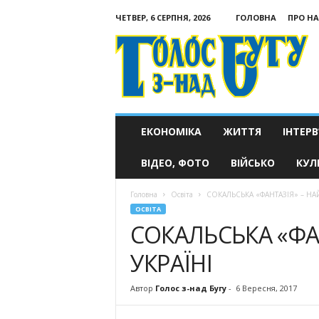
ЧЕТВЕР, 6 СЕРПНЯ, 2026
ГОЛОВНА
ПРО НА
Голос
з-
над
Бугу
ЕКОНОМІКА
ЖИТТЯ
ІНТЕРВ
ВІДЕО, ФОТО
ВІЙСЬКО
КУЛ
Головна
Освіта
СОКАЛЬСЬКА «ФАНТАЗІЯ» – НАЙ
ОСВІТА
СОКАЛЬСЬКА «ФА
УКРАЇНІ
Автор
Голос з-над Бугу
-
6 Вересня, 2017