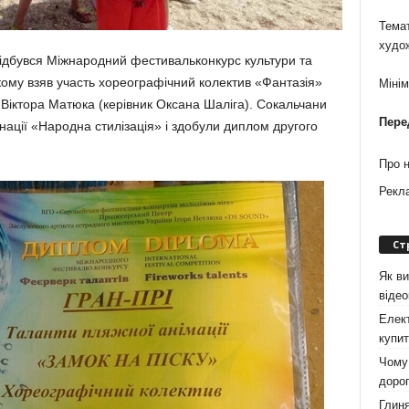
Темат
худо
 відбувся Міжнародний фестивальконкурс культури та
кому взяв участь хореографічний колектив «Фантазія»
Міні
 Віктора Матюка (керівник Оксана Шаліга). Сокальчани
Пере
мінації «Народна стилізація» і здобули диплом другого
Про 
Рекл
Ст
Як ви
віде
Елект
купит
Чому 
дорог
Глиня