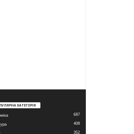
ПУЛЯРНА КАТЕГОРІЯ
687
міка
408
тура
352
т