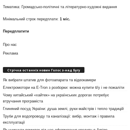
Тематика: Громадсько-політичні та літературно-художні видання
Мінімальний строк передплати:
1 міс.
Передплатити
Про нас
Реклама
Стрічка останніх новин Голос з-над Бугу
Як вибрати штатив для фотоапарата та відеокамери
Електромотори на E-Tron з розборки: можна купити б/у і не пожаліти
Чому китайський «хайтек» на українських дорогах потребує
втручання програміста
Глиняний посуд України: душа землі, руки майстрів і тепло традицій
Труби для водопроводу та каналізації: вибір, монтаж і правила
експлуатації
Як уникнути помилок під час оформлення кредиту в Amigo