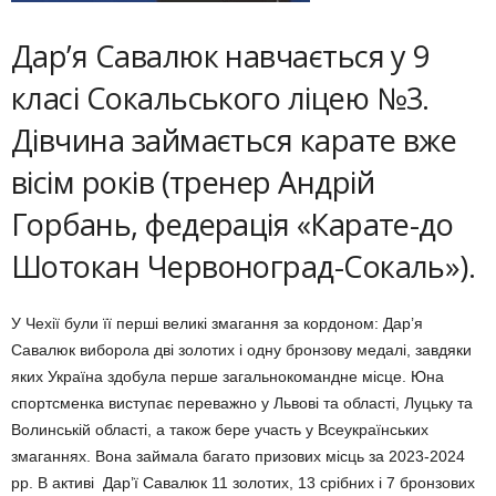
Дар’я Савалюк навчається у 9
класі Сока­ль­ського ліцею №3.
Дівчина зай­має­ться карате вже
вісім років (тренер Андрій
Горбань, федерація «Карате-до
Шотокан Червоноград-Сокаль»).
У Чехії були її перші великі змагання за кордоном: Дар’я
Савалюк виборола дві зо­лотих і одну бронзову медалі, завдяки
яких Україна здобула перше загальнокомандне місце. Юна
спорт­сменка виступає переваж­но у Львові та області, Луцьку та
Волинській області, a також бере участь у Всеукраїнсь­ких
змаганнях. Вона займала багато призо­вих місць за 2023-2024
рр. В активі Дар’ї Савалюк 11 золотих, 13 срібних і 7 брон­зо­­вих