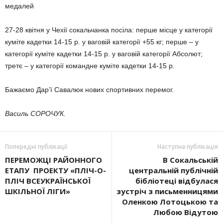
медалей
27-28 квітня у Чехії сокальчанка посіла: перше місце у категорії
куміте кадетки 14-15 р. у ваговій категорії +55 кг; перше – у
категорії куміте ка­детки 14-15 р. у ваговій категорії Абсолют;
третє – у категорії ко­мандне куміте кадетки 14-15 р.
Бажаємо Дар’ї Савалюк нових спортивних перемог.
Василь СОРОЧУК.
Попередні публікації
Наступна публікація
ПЕРЕМОЖЦІ РАЙОННОГО
В Сокальській
ЕТАПУ ПРОЕКТУ «ПЛІЧ-О-
центральній публічній
ПЛІЧ ВСЕУКРАЇНСЬКОЇ
бібліотеці відбулася
ШКІЛЬНОЇ ЛІГИ»
зустріч з письменницями
Оленкою Ло­тоцькою та
Любою Відутою