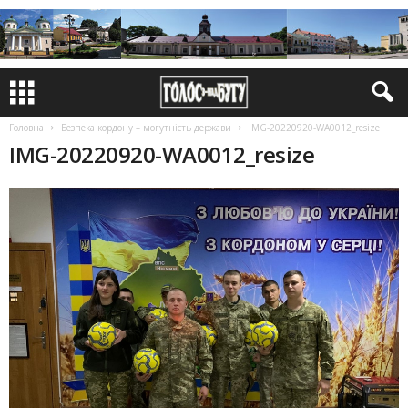
Головна
Безпека кордону – могутність держави
IMG-20220920-WA0012_resize
IMG-20220920-WA0012_resize