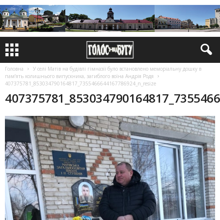
Головна
У селі Матів на будівлі гімназії було встановлено меморіальну дошку в
пам’ять колишнього випускника, загиблого воїна Андрія Родя
407375781_853034790164817_7355466644167786924_n_resize
407375781_853034790164817_7355466