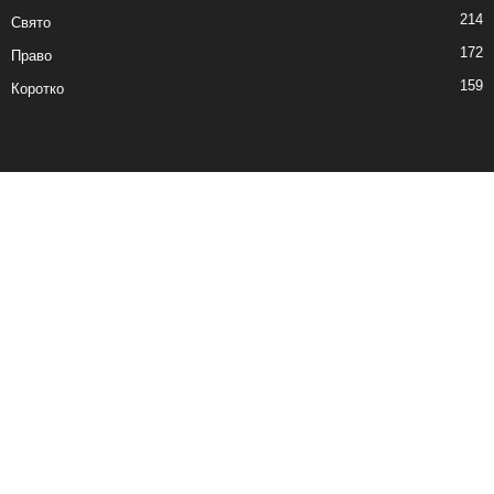
214
Свято
172
Право
159
Коротко