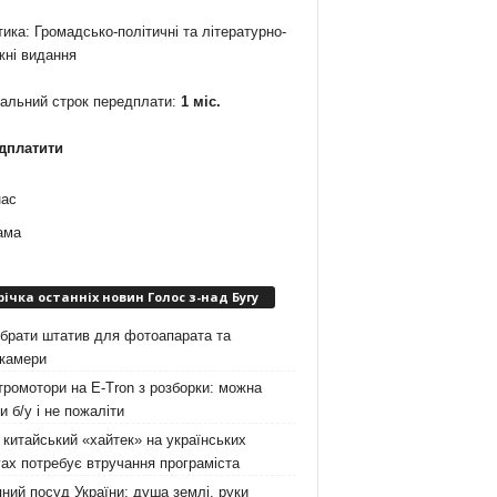
ика: Громадсько-політичні та літературно-
жні видання
мальний строк передплати:
1 міс.
дплатити
нас
ама
річка останніх новин Голос з-над Бугу
брати штатив для фотоапарата та
окамери
ромотори на E-Tron з розборки: можна
и б/у і не пожаліти
китайський «хайтек» на українських
ах потребує втручання програміста
ний посуд України: душа землі, руки