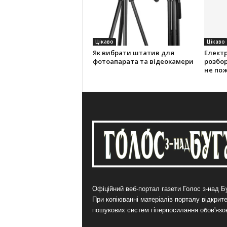
Цікаво
Цікаво
Як вибрати штатив для
Електр
фотоапарата та відеокамери
розбор
не по
Офіційний веб-портал газети Голос з-над Бу
При копіюванні матеріалів порталу відкрит
пошукових систем гіперпосилання обов'язо