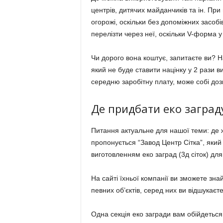
центрів, дитячих майданчиків та ін. При
огорожі, оскільки без допоміжних засоб
перелізти через неї, оскільки V-форма у
Чи дорого вона коштує, запитаєте ви? На
який не буде ставити націнку у 2 рази в
середню заробітну плату, може собі доз
Де придбати еко заград
Питання актуальне для нашої теми: де 
пропонується “Завод Центр Сітка”, який
виготовленням еко заград (3д сіток) для
На сайті їхньої компанії ви зможете зна
певних об’єктів, серед них ви відшукаєте 
Одна секція еко загради вам обійдеться 