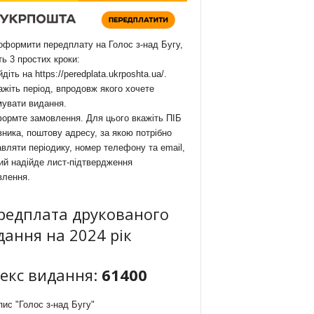
формити передплату на Голос з-над Бугу,
ть 3 простих кроки:
йдіть на
https://peredplata.ukrposhta.ua/
.
ажіть період, впродовж якого хочете
мувати видання.
ормте замовлення. Для цього вкажіть ПІБ
ника, поштову адресу, за якою потрібно
вляти періодику, номер телефону та email,
ий надійде лист-підтвердження
влення.
редплата друкованого
дання на 2024 рік
декс видання:
61400
ис "Голос з-над Бугу"