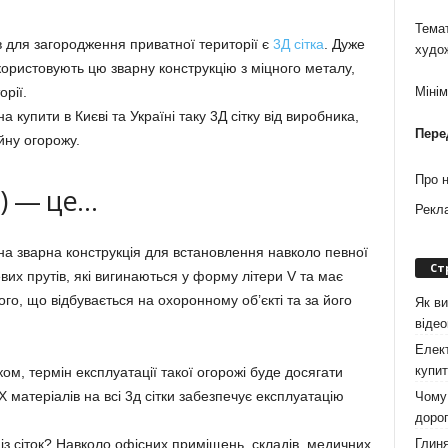
Темат
в для загородження приватної території є
3Д сітка
. Дуже
худо
користовують цю зварну конструкцію з міцного металу,
рії.
Міні
 купити в Києві та Україні таку 3Д сітку від виробника,
Пере
йну огорожу.
Про 
 ) — це…
Рекл
на зварна конструкція для встановлення навколо певної
Ст
евих прутів, які вигинаються у форму літери V та має
го, що відбувається на охоронному об’єкті та за його
Як ви
віде
Елект
купит
м, термін експлуатації такої огорожі буде досягати
Х матеріалів на всі 3д сітки забезпечує експлуатацію
Чому 
дорог
Глиня
із сіток? Навколо офісних приміщень, складів, медичних