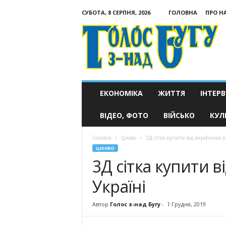
СУБОТА, 8 СЕРПНЯ, 2026
ГОЛОВНА
ПРО Н
Голос
з-
над
Бугу
ЕКОНОМІКА
ЖИТТЯ
ІНТЕРВ
ВІДЕО, ФОТО
ВІЙСЬКО
КУЛ
Головна
Цікаво
3Д сітка купити від виробника в 
ЦІКАВО
3Д сітка купити в
Україні
Автор
Голос з-над Бугу
-
1 Грудня, 2019