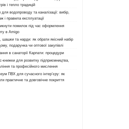
рів і тепло традицій
 для водопроводу та каналізації: вибір,
ж і правила експлуатації
никнути помилок під час оформлення
ту в Amigo
 шашки та нарди: як обрати якісний набір
ому, подарунка чи оптової закупівлі
ання в санаторії Карпати: процедури
с-книжки для розвитку підприємництва,
ління та професійного мислення
еум ПВХ для сучасного інтер’єру: як
ти практичне та довговічне покриття