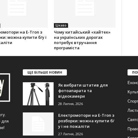
Цікаво
омотори на E-Tron з
Чому китайський «хайтек»
ки: можна купити б/у і
на українських дорогах
жаліти
потребує втручання
програміста
ЩЕ БІЛЬШЕ НОВИН
ПО
Еконо
Як вибрати штатив для
фотоапарата та
Куль
відеокамери
Спор
28 Липня, 2026
Лист
Електромотори на E-Tron з
гу.
Свят
розборки: можна купити б/
е для
у і не пожаліти
ве!
Прав
27 Липня, 2026