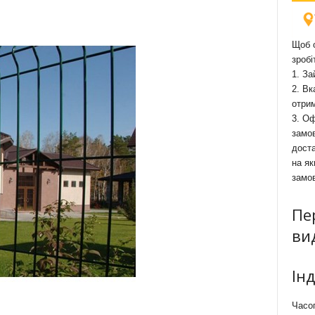
Щоб о
зробі
1. За
2. Вк
отри
3. Оф
замов
доста
на як
замо
Пе
ви
Ін
Часоп