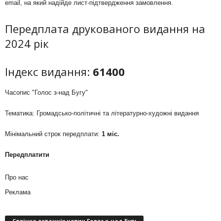
email, на який надійде лист-підтвердження замовлення.
Передплата друкованого видання на
2024 рік
Індекс видання:
61400
Часопис "Голос з-над Бугу"
Тематика: Громадсько-політичні та літературно-художні видання
Мінімальний строк передплати:
1 міс.
Передплатити
Про нас
Реклама
Стрічка останніх новин Голос з-над Бугу