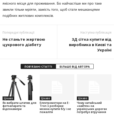
якісного місця для проживання. Бо найчастіше ми про таке
звикли тільки мріяти, замість того, щоб стати мешканцями
подібних житлових комплексів.
Попередні публікації
Наступна публікація
Не станьте жертвою
3Д сітка купити від
цукрового діабету
виробника в Києві та
Україні
ПОВ'ЯЗАНІ СТАТТІ
БІЛЬШЕ ВІД АВТОРА
Цікаво
Цікаво
Цікаво
Як вибрати штатив для
Електромотори на E-
Чому китайський
фотоапарата та
Tron з розборки:
«хайтек» на
відеокамери
можна купити б/у і не
українських дорогах
пожаліти
потребує втручання