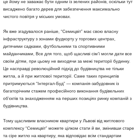
це йому не заважає бути одним із зелених районів, оскільки тут
висаджено багато дерев для забезпечення максимально
чистого повітря у міських умовах.
Як вже згадувалося раніше, “Семицвіт” має свою власну
інфраструктуру з зонами фудкорту у торгових центрах,
дитячими садками, футбольними та спортивними
майданчиками, Все для того, щоб щасливі сім’ї могли дати все
своїм дітям, при цьому не виходячи за межі території будинку.
Це насправді революційний підхід до будівництва не тільки
житла, а й при житлової території. Саме таких принципів
притримуються “Інтергал-Буд” — компанія-забудовник із
багаторічним стажем професійного виконання будівельних
об’єктів та знаходженням на перших позиціях ринку компаній з
будівництва.
Тому щасливим власником квартири у Львові від житлового
комплексу “Семицвіт” можете цілком стати й ви, змінивши старе
та сіре житло на квартиру, яка відповідає всім стандартам