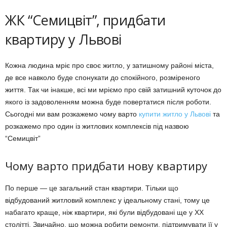
ЖК “Семицвіт”, придбати
квартиру у Львові
Кожна людина мріє про своє житло, у затишному районі міста,
де все навколо буде спонукати до спокійного, розміреного
життя. Так чи інакше, всі ми мріємо про свій затишний куточок до
якого із задоволенням можна буде повертатися після роботи.
Сьогодні ми вам розкажемо чому варто
купити житло у Львові
та
розкажемо про один із житлових комплексів під назвою
“Семицвіт”
Чому варто придбати нову квартиру
По перше — це загальний стан квартири. Тільки що
відбудований житловий комплекс у ідеальному стані, тому це
набагато краще, ніж квартири, які були відбудовані ще у ХХ
столітті. Звичайно, що можна робити ремонти, підтримувати її у