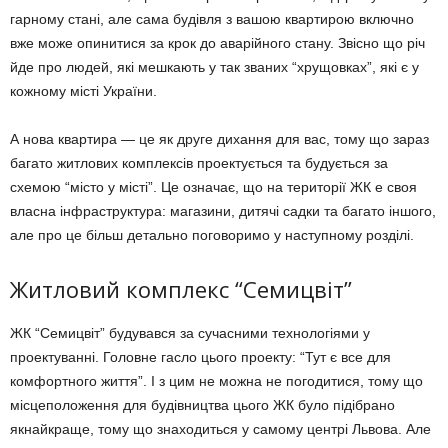
гарному стані, але сама будівля з вашою квартирою включно
вже може опинитися за крок до аварійного стану. Звісно що річ
йде про людей, які мешкають у так званих “хрущовках”, які є у
кожному місті України.
А нова квартира — це як друге дихання для вас, тому що зараз
багато житлових комплексів проектується та будується за
схемою “місто у місті”. Це означає, що на території ЖК е своя
власна інфраструктура: магазини, дитячі садки та багато іншого,
але про це більш детально поговоримо у наступному розділі.
Житловий комплекс “Семицвіт”
ЖК “Семицвіт” будувався за сучасними технологіями у
проектуванні. Головне гасло цього проекту: “Тут є все для
комфортного життя”. І з цим не можна не погодитися, тому що
місцеположення для будівництва цього ЖК було підібрано
якнайкраще, тому що знаходиться у самому центрі Львова. Але