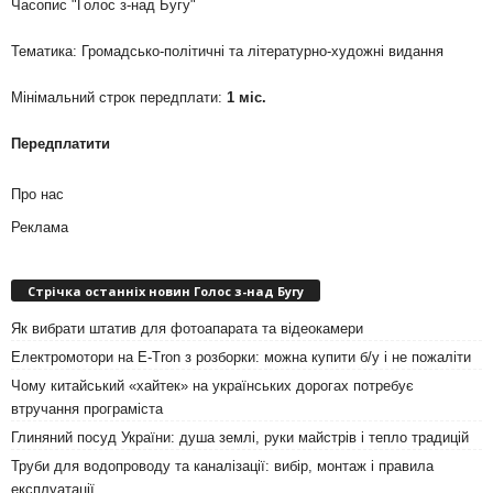
Часопис "Голос з-над Бугу"
Тематика: Громадсько-політичні та літературно-художні видання
Мінімальний строк передплати:
1 міс.
Передплатити
Про нас
Реклама
Стрічка останніх новин Голос з-над Бугу
Як вибрати штатив для фотоапарата та відеокамери
Електромотори на E-Tron з розборки: можна купити б/у і не пожаліти
Чому китайський «хайтек» на українських дорогах потребує
втручання програміста
Глиняний посуд України: душа землі, руки майстрів і тепло традицій
Труби для водопроводу та каналізації: вибір, монтаж і правила
експлуатації