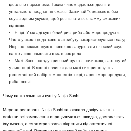
ідеально нарізаними. Таким чином вдасться досягти
унікального поєднання смаків. Зазвичай їх вживають без
соусів одним укусом, щоб розпізнати всю гамму смакових
відтінків.
Нігірі. У складі суші білий рис, риба або морепродукти.
Часто у якості додаткового атрибуту використовується глазур.
Нігірі не рекомендують повністю занурювати в соєвий соус:
варто лише намочити шматочок рола.
Макі. Зовні нагадує рисовий рулет з начинкою, загорнутий
у лист норі. В якості начинки для макі використовують
різноманітний набір компонентів: сирі, варені морепродукти,
риба, овочі.
Чому варто замовити суші у Ninjia Sushi
Мережа ресторанів Ninjia Sushi завоювала довіру клієнтів,
оскільки всі замовлення опрацьовуються швидко, доставляють
їжу вчасно, а смак страв важко відрізнити від автентичної
японської кухні. Ресторан має зручний сайт, де можна