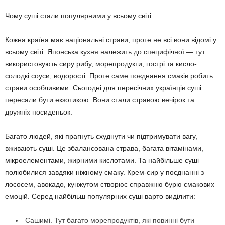
Чому суші стали популярними у всьому світі
Кожна країна має національні страви, проте не всі вони відомі у
всьому світі. Японська кухня належить до специфічної — тут
використовують сиру рибу, морепродукти, гострі та кисло-
солодкі соуси, водорості. Проте саме поєднання смаків робить
страви особливими. Сьогодні для пересічних українців суші
пересали бути екзотикою. Вони стали стравою вечірок та
дружніх посиденьок.
Багато людей, які прагнуть схуднути чи підтримувати вагу,
вживають суші. Це збалансована страва, багата вітамінами,
мікроелементами, жирними кислотами. Та найбільше суші
полюбилися завдяки ніжному смаку. Крем-сир у поєднанні з
лососем, авокадо, кунжутом створює справжню бурю смакових
емоцій. Серед найбільш популярних суші варто виділити:
Сашимі. Тут багато морепродуктів, які повинні бути