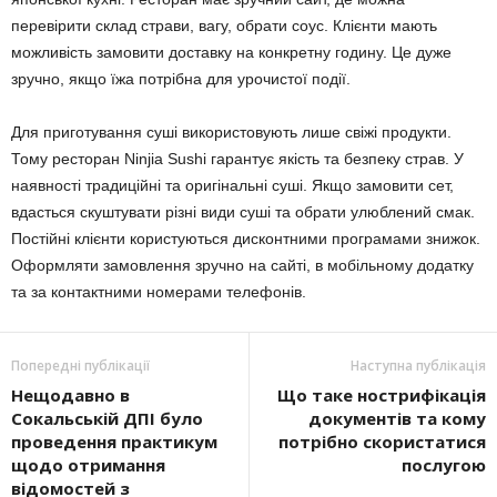
перевірити склад страви, вагу, обрати соус. Клієнти мають
можливість замовити доставку на конкретну годину. Це дуже
зручно, якщо їжа потрібна для урочистої події.
Для приготування суші використовують лише свіжі продукти.
Тому ресторан Ninjia Sushi гарантує якість та безпеку страв. У
наявності традиційні та оригінальні суші. Якщо замовити сет,
вдасться скуштувати різні види суші та обрати улюблений смак.
Постійні клієнти користуються дисконтними програмами знижок.
Оформляти замовлення зручно на сайті, в мобільному додатку
та за контактними номерами телефонів.
Попередні публікації
Наступна публікація
Нещодавно в
Що таке нострифікація
Сокальській ДПІ було
документів та кому
проведення практикум
потрібно скористатися
щодо отримання
послугою
відомостей з