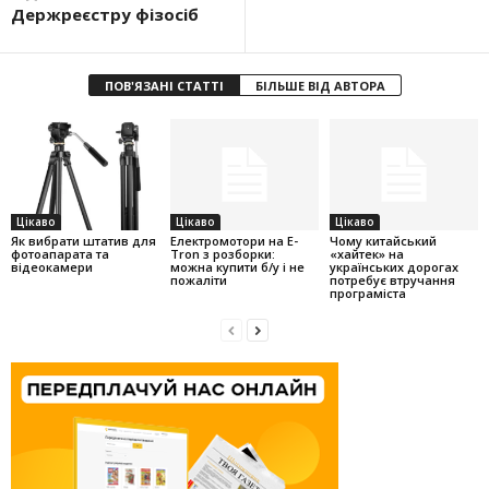
Держреєстру фізосіб
ПОВ'ЯЗАНІ СТАТТІ
БІЛЬШЕ ВІД АВТОРА
Цікаво
Цікаво
Цікаво
Як вибрати штатив для
Електромотори на E-
Чому китайський
фотоапарата та
Tron з розборки:
«хайтек» на
відеокамери
можна купити б/у і не
українських дорогах
пожаліти
потребує втручання
програміста