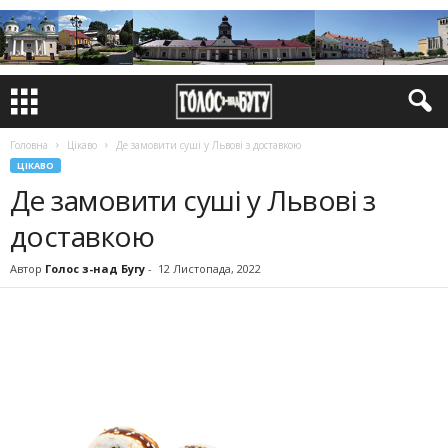
Головна
Цікаво
Де замовити суші у Львові з доставкою
ЦІКАВО
Де замовити суші у Львові з
доставкою
Автор
Голос з-над Бугу
-
12 Листопада, 2022