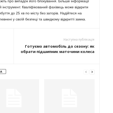
ажіть про випадок його блокування. Більше інформації
 інструмент. Кваліфікований фахівець може відкрити
уття до 25 хв по місту без заторів. Надійтеся на
певнені у своїй безпеці та швидкому відкритті замка.
Наступна публікація
Готуємо автомобіль до сезону: як
обрати підшипник маточини колеса
РА