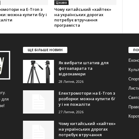
Цікаво
омотори на E-Tron з
Чому китайський «хайтек»
ки: можна купити б/у і
на українських дорогах
жаліти
потребує втручання
програміста
ЩЕ БІЛЬШЕ НОВИН
ПО
Еконо
Як вибрати штатив для
фотоапарата та
Куль
відеокамери
Спор
28 Липня, 2026
Лист
Електромотори на E-Tron з
гу.
Свят
розборки: можна купити б/
е для
у і не пожаліти
ве!
Прав
27 Липня, 2026
Корот
Чому китайський «хайтек»
на українських дорогах
потребує втручання