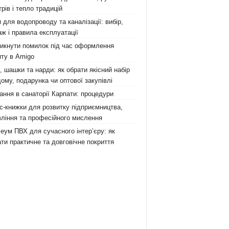
рів і тепло традицій
 для водопроводу та каналізації: вибір,
ж і правила експлуатації
никнути помилок під час оформлення
ту в Amigo
 шашки та нарди: як обрати якісний набір
ому, подарунка чи оптової закупівлі
ання в санаторії Карпати: процедури
с-книжки для розвитку підприємництва,
ління та професійного мислення
еум ПВХ для сучасного інтер’єру: як
ти практичне та довговічне покриття