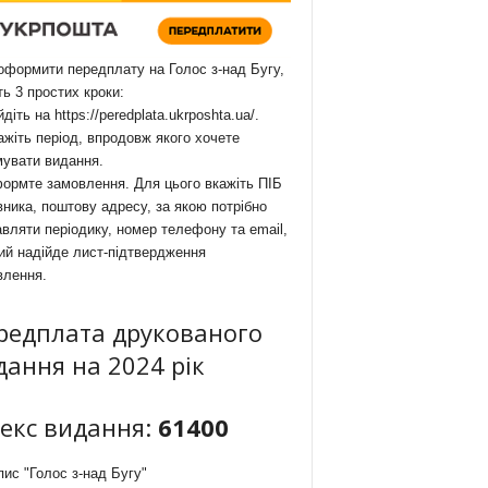
формити передплату на Голос з-над Бугу,
ть 3 простих кроки:
йдіть на
https://peredplata.ukrposhta.ua/
.
ажіть період, впродовж якого хочете
мувати видання.
ормте замовлення. Для цього вкажіть ПІБ
ника, поштову адресу, за якою потрібно
вляти періодику, номер телефону та email,
ий надійде лист-підтвердження
влення.
редплата друкованого
дання на 2024 рік
декс видання:
61400
ис "Голос з-над Бугу"