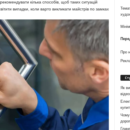
орекомендувати кілька способів, щоб таких ситуацій
Темат
світити випадки, коли варто викликати майстрів по замках
худо
Міні
Пере
Про 
Рекл
Ст
Як ви
віде
Елект
купит
Чому 
дорог
Глиня