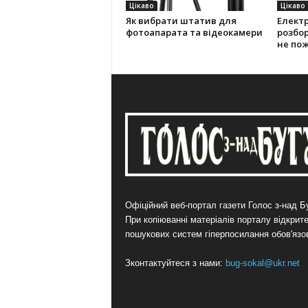
Цікаво
Цікаво
Як вибрати штатив для
Електр
фотоапарата та відеокамери
розбор
не по
Офіційний веб-портал газети Голос з-над Бу
При копіюванні матеріалів порталу відкрит
пошукових систем гіперпосилання обов'язо
Зконтактуйтеся з нами:
bug-sokal@ukr.net