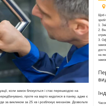
Щоб о
зробі
1. За
2. Вк
отри
3. Оф
замов
доста
на як
замо
Пе
ви
ації, коли замок блокується і стає перешкодою на
Ін
ередбачувано, проте на варто кидатися в паніку, адже є
де за викликом за 25 хв і розблокує механізм. Дозвольте
Часоп