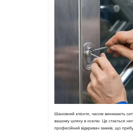
Шановний клієнте, часом виникають ситу
вашому шляху в оселю. Це стається неп
професійний відкривач замків, що прибу