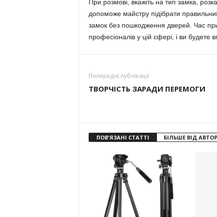
При розмові, вкажіть на тип замка, розк
допоможе майстру підібрати правильний
замок без пошкодження дверей. Час приб
професіоналів у цій сфері, і ви будете в
Попередні публікації
ТВОРЧІСТЬ ЗАРАДИ ПЕРЕМОГИ
ПОВ'ЯЗАНІ СТАТТІ
БІЛЬШЕ ВІД АВТО