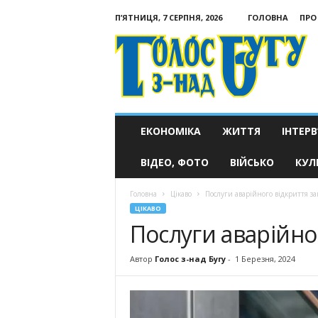
П’ЯТНИЦЯ, 7 СЕРПНЯ, 2026
ГОЛОВНА
ПРО
Голос
з-
над
Бугу
ЕКОНОМІКА
ЖИТТЯ
ІНТЕРВ
ВІДЕО, ФОТО
ВІЙСЬКО
КУЛ
Головна
Цікаво
Послуги аварійного відкриття за
ЦІКАВО
Послуги аварійно
Автор
Голос з-над Бугу
-
1 Березня, 2024