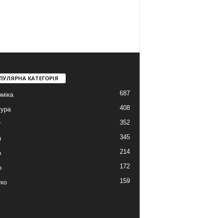
ПУЛЯРНА КАТЕГОРІЯ
687
міка
408
тура
352
т
345
и
214
о
172
о
159
ко