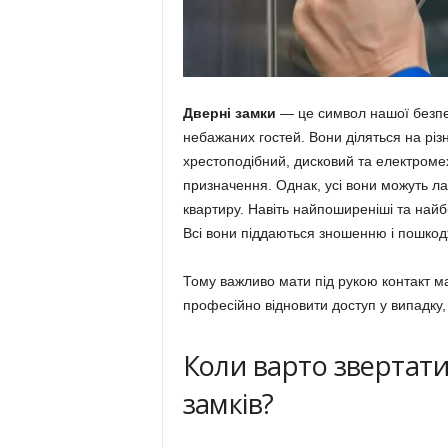
Дверні замки
— це символ нашої безпек
небажаних гостей. Вони діляться на різн
хрестоподібний, дисковий та електромех
призначення. Однак, усі вони можуть л
квартиру. Навіть найпоширеніші та найбі
Всі вони піддаються зношенню і пошкодж
Тому важливо мати під рукою контакт ма
професійно відновити доступ у випадку,
Коли варто звертати
замків?