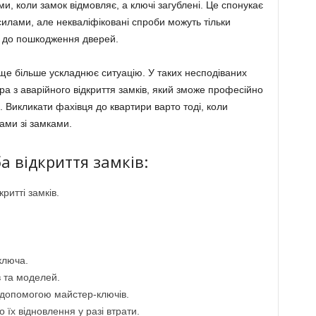
ми, коли замок відмовляє, а ключі загублені. Це спонукає
силами, але некваліфіковані спроби можуть тільки
и до пошкодження дверей.
 ще більше ускладнює ситуацію. У таких несподіваних
а з аварійного відкриття замків, який зможе професійно
. Викликати фахівця до квартири варто тоді, коли
ми зі замками.
а відкриття замків:
ритті замків.
ключа.
в та моделей.
 допомогою майстер-ключів.
 їх відновлення у разі втрати.