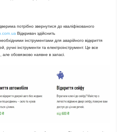
верима потрібно звернутися до кваліфікованого
ch.com.ua
Відкривач здійснить
необхідними інструментами для аварійного відкриття
рей, ручні інструменти та електроінструмент. Це все
 але обовязково наявне в запасі.