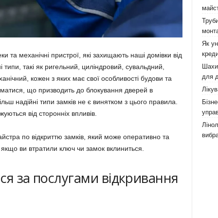
майст
Труби
монта
Як у
креди
и та механічні пристрої, які захищають наші домівки від
Шахи,
і типи, такі як ригельний, циліндровий, сувальдний,
для д
анічний, кожен з яких має свої особливості будови та
Лікув
аматися, що призводить до блокування дверей в
льш надійні типи замків не є винятком з цього правила.
Бізне
управ
уються від сторонніх впливів.
Лінол
вибра
йстра по відкриттю замків, який може оперативно та
 якщо ви втратили ключ чи замок вклиниться.
ся за послугами відкривання