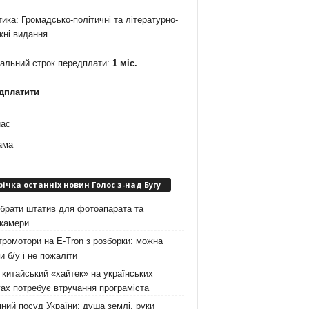
ика: Громадсько-політичні та літературно-
жні видання
мальний строк передплати:
1 міс.
дплатити
нас
ама
річка останніх новин Голос з-над Бугу
брати штатив для фотоапарата та
окамери
ромотори на E-Tron з розборки: можна
и б/у і не пожаліти
китайський «хайтек» на українських
ах потребує втручання програміста
ний посуд України: душа землі, руки