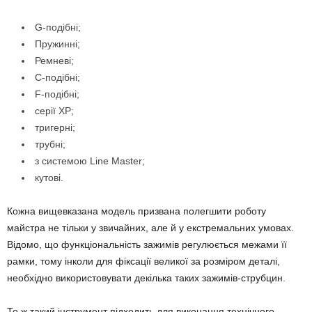
G-подібні;
Пружинні;
Ремневі;
С-подібні;
F-подібні;
серії ХР;
тригерні;
трубні;
з системою Line Master;
кутові.
Кожна вищевказана модель призвана полегшити роботу
майстра не тільки у звичайних, але й у екстремальних умовах.
Відомо, що функціональність зажимів регулюється межами її
рамки, тому інколи для фіксації великої за розміром деталі,
необхідно використовувати декілька таких зажимів-струбцин.
То ж такий інструмент підходить для виконання технічного