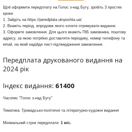
Щоб оформити передплату на Голос з-над Бугу, зробіть 3 простих
кроки:
1. Зайдіть на
https://peredplata.ukrposhta.ua/
.
2. Вкажіть період, впродовж якого хочете отримувати видання.
3. Оформте замовлення. Для цього вкажіть ПІБ замовника, поштову
адресу, за якою потрібно доставляти періодику, номер телефону та
email, на який надійде лист-підтвердження замовлення.
Передплата друкованого видання на
2024 рік
Індекс видання:
61400
Часопис "Голос з-над Бугу"
Тематика: Громадсько-політичні та літературно-художні видання
Мінімальний строк передплати:
1 міс.