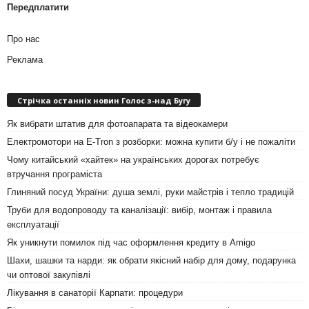
Передплатити
Про нас
Реклама
Стрічка останніх новин Голос з-над Бугу
Як вибрати штатив для фотоапарата та відеокамери
Електромотори на E-Tron з розборки: можна купити б/у і не пожаліти
Чому китайський «хайтек» на українських дорогах потребує
втручання програміста
Глиняний посуд України: душа землі, руки майстрів і тепло традицій
Труби для водопроводу та каналізації: вибір, монтаж і правила
експлуатації
Як уникнути помилок під час оформлення кредиту в Amigo
Шахи, шашки та нарди: як обрати якісний набір для дому, подарунка
чи оптової закупівлі
Лікування в санаторії Карпати: процедури