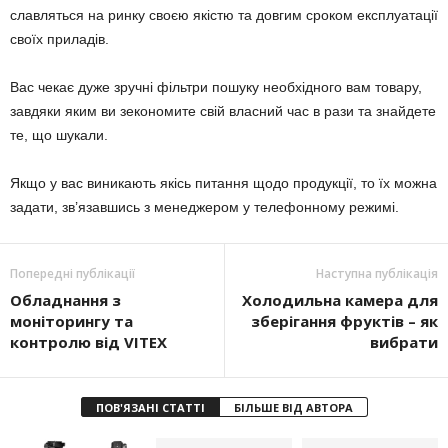
славляться на ринку своєю якістю та довгим сроком експлуатації
своїх приладів.
Вас чекає дуже зручні фільтри пошуку необхідного вам товару,
завдяки яким ви зекономите свій власний час в рази та знайдете
те, що шукали.
Якщо у вас виникають якісь питання щодо продукції, то їх можна
задати, зв’язавшись з менеджером у телефонному режимі.
Попередні публікації
Наступна публікація
Обладнання з
Холодильна камера для
моніторингу та
зберігання фруктів – як
контролю від VITEX
вибрати
ПОВ'ЯЗАНІ СТАТТІ
БІЛЬШЕ ВІД АВТОРА