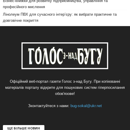
Бізнес-книжки для розвитку підприємництва, управління та
професійного мислення
Лінолеум ПВХ для сучасного інтер’єру: як вибрати практичне та
довговічне покриття
Офіційний веб-портал газети Голос з-над Бугу. При копіюванні
матеріалів порталу відкрите для пошукових систем гіперпосилання
обов'язове!
Зконтактуйтеся з нами:
bug-sokal@ukr.net
ЩЕ БІЛЬШЕ НОВИН