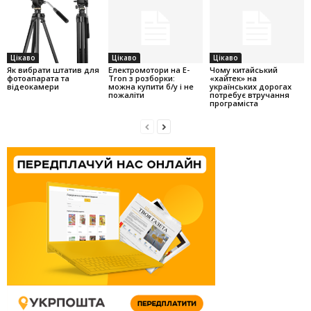
Цікаво
Цікаво
Цікаво
Як вибрати штатив для
Електромотори на E-
Чому китайський
фотоапарата та
Tron з розборки:
«хайтек» на
відеокамери
можна купити б/у і не
українських дорогах
пожаліти
потребує втручання
програміста