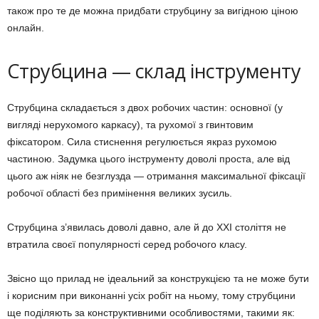
також про те де можна придбати струбцину за вигідною ціною
онлайн.
Струбцина — склад інструменту
Струбцина складається з двох робочих частин: основної (у
вигляді нерухомого каркасу), та рухомої з гвинтовим
фіксатором. Сила стиснення регулюється якраз рухомою
частиною. Задумка цього інструменту доволі проста, але від
цього аж ніяк не безглузда — отримання максимальної фіксації
робочої області без примінення великих зусиль.
Струбцина з’явилась доволі давно, але й до ХХI століття не
втратила своєї популярності серед робочого класу.
Звісно що прилад не ідеальний за конструкцією та не може бути
і корисним при виконанні усіх робіт на ньому, тому струбцини
ще поділяють за конструктивними особливостями, такими як: