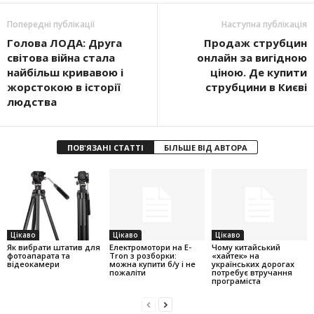
Попередні публікації
Наступна публікація
Голова ЛОДА: Друга
Продаж струбцин
світова війна стала
онлайн за вигідною
найбільш кривавою і
ціною. Де купити
жорстокою в історії
струбцини в Києві
людства
ПОВ'ЯЗАНІ СТАТТІ
БІЛЬШЕ ВІД АВТОРА
Цікаво
Цікаво
Цікаво
Як вибрати штатив для
Електромотори на E-
Чому китайський
фотоапарата та
Tron з розборки:
«хайтек» на
відеокамери
можна купити б/у і не
українських дорогах
пожаліти
потребує втручання
програміста