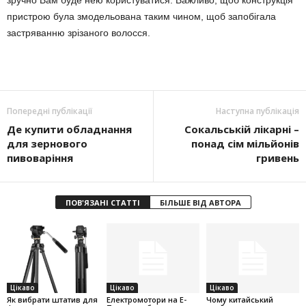
зручно Вам буде нею користуватися. Важливо, щоб конструкція
пристрою була змодельована таким чином, щоб запобігала
застряванню зрізаного волосся.
Попередні публікації
Наступна публікація
Де купити обладнання
Сокальській лікарні –
для зернового
понад сім мільйонів
пивоваріння
гривень
ПОВ'ЯЗАНІ СТАТТІ
БІЛЬШЕ ВІД АВТОРА
Цікаво
Цікаво
Цікаво
Як вибрати штатив для
Електромотори на E-
Чому китайський