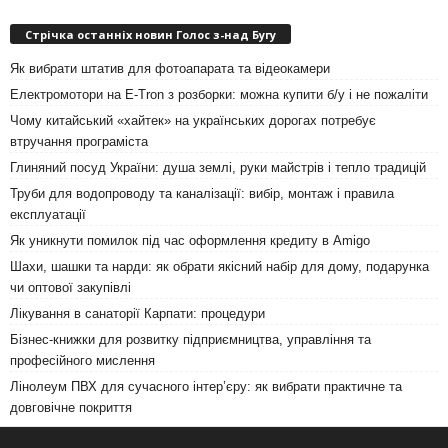
Стрічка останніх новин Голос з-над Бугу
Як вибрати штатив для фотоапарата та відеокамери
Електромотори на E-Tron з розборки: можна купити б/у і не пожаліти
Чому китайський «хайтек» на українських дорогах потребує
втручання програміста
Глиняний посуд України: душа землі, руки майстрів і тепло традицій
Труби для водопроводу та каналізації: вибір, монтаж і правила
експлуатації
Як уникнути помилок під час оформлення кредиту в Amigo
Шахи, шашки та нарди: як обрати якісний набір для дому, подарунка
чи оптової закупівлі
Лікування в санаторії Карпати: процедури
Бізнес-книжки для розвитку підприємництва, управління та
професійного мислення
Лінолеум ПВХ для сучасного інтер’єру: як вибрати практичне та
довговічне покриття