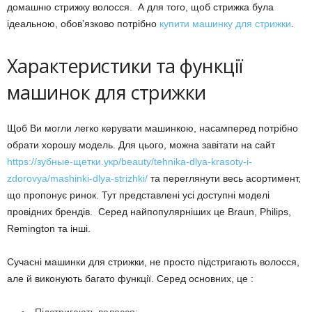
домашню стрижку волосся. А для того, щоб стрижка була
ідеальною, обов’язково потрібно
купити машинку для стрижки
.
Характеристики та функції
машинок для стрижки
Щоб Ви могли легко керувати машинкою, насамперед потрібно
обрати хорошу модель. Для цього, можна завітати на сайт
https://зубные-щетки.укр/beauty/tehnika-dlya-krasoty-i-
zdorovya/mashinki-dlya-strizhki/
та переглянути весь асортимент,
що пропонує ринок. Тут представлені усі доступні моделі
провідних брендів. Серед найпопулярніших це Braun, Philips,
Remington та інші.
Сучасні машинки для стрижки, не просто підстригають волосся,
але й виконують багато функції. Серед основних, це :