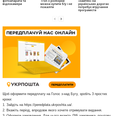
фотоапарата та
Tron з розборки:
«хайтек» на
відеокамери
можна купити б/у і не
українських дорогах
пожаліти
потребує втручання
програміста
Щоб оформити передплату на Голос з-над Бугу, зробіть 3 простих
кроки:
1. Зайдіть на
https://peredplata.ukrposhta.ua/
.
2. Вкажіть період, впродовж якого хочете отримувати видання.
3. Оформте замовлення. Для цього вкажіть ПІБ замовника, поштову