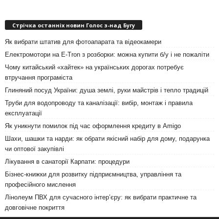
Стрічка останніх новин Голос з-над Бугу
Як вибрати штатив для фотоапарата та відеокамери
Електромотори на E-Tron з розборки: можна купити б/у і не пожаліти
Чому китайський «хайтек» на українських дорогах потребує
втручання програміста
Глиняний посуд України: душа землі, руки майстрів і тепло традицій
Труби для водопроводу та каналізації: вибір, монтаж і правила
експлуатації
Як уникнути помилок під час оформлення кредиту в Amigo
Шахи, шашки та нарди: як обрати якісний набір для дому, подарунка
чи оптової закупівлі
Лікування в санаторії Карпати: процедури
Бізнес-книжки для розвитку підприємництва, управління та
професійного мислення
Лінолеум ПВХ для сучасного інтер’єру: як вибрати практичне та
довговічне покриття