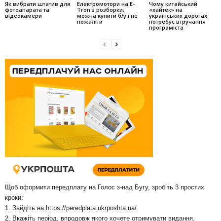
Як вибрати штатив для
Електромотори на E-
Чому китайський
фотоапарата та
Tron з розборки:
«хайтек» на
відеокамери
можна купити б/у і не
українських дорогах
пожаліти
потребує втручання
програміста
Щоб оформити передплату на Голос з-над Бугу, зробіть 3 простих
кроки:
1. Зайдіть на
https://peredplata.ukrposhta.ua/
.
2. Вкажіть період, впродовж якого хочете отримувати видання.