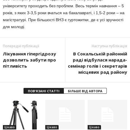
університету проходить без проблем. Весь термін навчання – 5
років, з яких 3-3,5 роки вчаться на бакалавраті, і 1,5-2 роки – на
магістратурі. При більшості ВНЗ є гуртожитки, де є усі зручності
для молоді.
Попередні публікації
Наступна публікація
Лікування гіпергідрозу
В Сокальській районній
дозволить забути про
раді відбулася нарада-
пітливість
семінар голів і секретарів
місцевих рад району
ПОВ'ЯЗАНІ СТАТТІ
БІЛЬШЕ ВІД АВТОРА
Цікаво
Цікаво
Цікаво