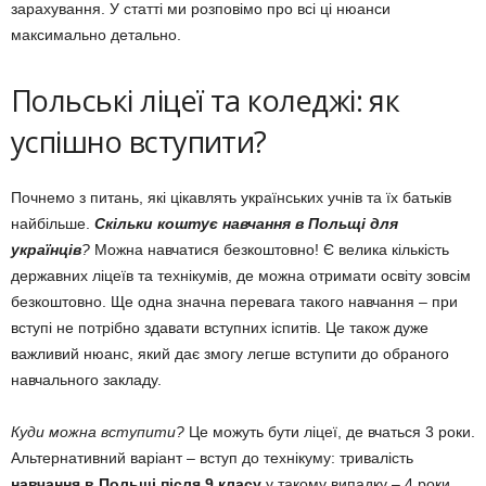
зарахування. У статті ми розповімо про всі ці нюанси
максимально детально.
Польські ліцеї та коледжі: як
успішно вступити?
Почнемо з питань, які цікавлять українських учнів та їх батьків
найбільше.
Скільки коштує навчання в Польщі для
українців
?
Можна навчатися безкоштовно! Є велика кількість
державних ліцеїв та технікумів, де можна отримати освіту зовсім
безкоштовно. Ще одна значна перевага такого навчання – при
вступі не потрібно здавати вступних іспитів. Це також дуже
важливий нюанс, який дає змогу легше вступити до обраного
навчального закладу.
Куди можна вступити?
Це можуть бути ліцеї, де вчаться 3 роки.
Альтернативний варіант – вступ до технікуму: тривалість
навчання в Польщі після 9 класу
у такому випадку – 4 роки.