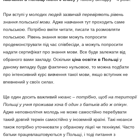
При вступі у молодих людей зазвичай
перевіряють рівень
знання польської мови
. Адже навчання тут проходить саме
польською. Потрібно вміти читати, писати та розмовляти
польською. Рівень знання мови можуть попросити
продемонструвати під час співбесіди, а можуть попросити
надати сертифікат про знання мови. Все буде залежати від
обраного вами закладу. Оскільки
ціна освіти в Польщі
у
даному випадку буде фактично нульовою, то можна подбати
про інтенсивний курс вивчення такої мови, якщо вступник не
впевнений у своїх силах.
Ще один досить важливий нюанс –
потрібно, щоб на території
Польщі у учня проживав хоча б один з батьків або ж опікун
.
Адже неповнолітня молодь не може самостійно перебувати
такий довгий термін самостійно у іноземній країні. Такі нюанси
також потрібно уточнювати у обраному ліцеї чи технікумі. Часто
батьки працевлаштовуються у Польщі, і тоді питання з