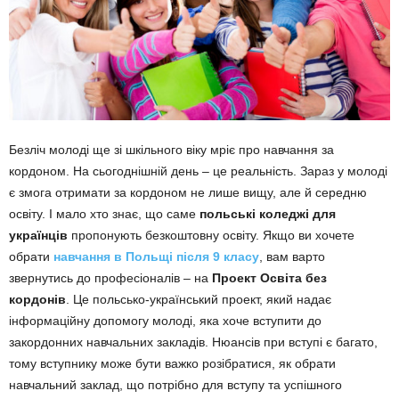
Безліч молоді ще зі шкільного віку мріє про навчання за
кордоном. На сьогоднішній день – це реальність. Зараз у молоді
є змога отримати за кордоном не лише вищу, але й середню
освіту. І мало хто знає, що саме
польські коледжі для
українців
пропонують безкоштовну освіту. Якщо ви хочете
обрати
навчання в Польщі після 9 класу
, вам варто
звернутись до професіоналів – на
Проект Освіта без
кордонів
. Це польсько-український проект, який надає
інформаційну допомогу молоді, яка хоче вступити до
закордонних навчальних закладів. Нюансів при вступі є багато,
тому вступнику може бути важко розібратися, як обрати
навчальний заклад, що потрібно для вступу та успішного