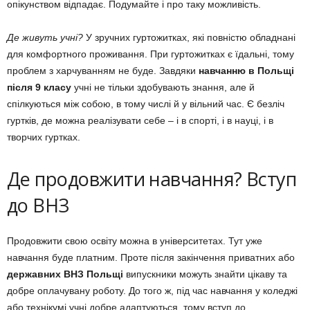
опікунством відпадає. Подумайте і про таку можливість.
Де живуть учні?
У зручних гуртожитках, які повністю обладнані
для комфортного проживання. При гуртожитках є їдальні, тому
проблем з харчуванням не буде. Завдяки
навчанню в Польщі
після 9 класу
учні не тільки здобувають знання, але й
спілкуються між собою, в тому числі й у вільний час. Є безліч
гуртків, де можна реалізувати себе – і в спорті, і в науці, і в
творчих гуртках.
Де продовжити навчання? Вступ
до ВНЗ
Продовжити свою освіту можна в університетах. Тут уже
навчання буде платним. Проте після закінчення приватних або
державних ВНЗ Польщі
випускники можуть знайти цікаву та
добре оплачувану роботу. До того ж, під час навчання у коледжі
або технікумі учні добре адаптуються, тому вступ до