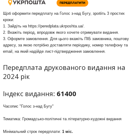
Щоб оформити передплату на Голос з-над Бугу, зробіть 3 простих
кроки:
1. Зайдіть на
https://peredplata.ukrposhta.ua/
.
2. Вкажіть період, впродовж якого хочете отримувати видання.
3. Оформте замовлення. Для цього вкажіть ПІБ замовника, поштову
адресу, за якою потрібно доставляти періодику, номер телефону та
email, на який надійде лист-підтвердження замовлення.
Передплата друкованого видання на
2024 рік
Індекс видання:
61400
Часопис "Голос з-над Бугу"
Тематика: Громадсько-політичні та літературно-художні видання
Мінімальний строк передплати:
1 міс.