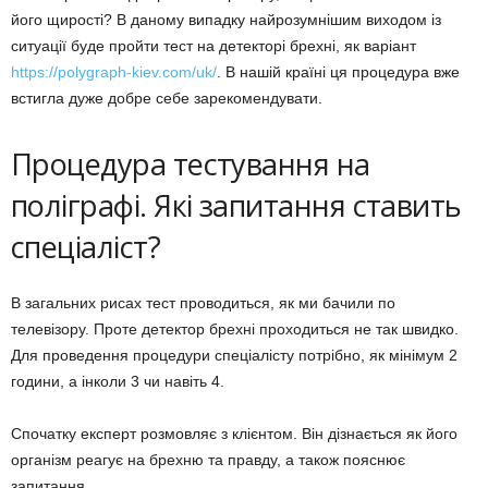
його щирості? В даному випадку найрозумнішим виходом із
ситуації буде пройти тест на детекторі брехні, як варіант
https://polygraph-kiev.com/uk/
. В нашій країні ця процедура вже
встигла дуже добре себе зарекомендувати.
Процедура тестування на
поліграфі. Які запитання ставить
спеціаліст?
В загальних рисах тест проводиться, як ми бачили по
телевізору. Проте детектор брехні проходиться не так швидко.
Для проведення процедури спеціалісту потрібно, як мінімум 2
години, а інколи 3 чи навіть 4.
Спочатку експерт розмовляє з клієнтом. Він дізнається як його
організм реагує на брехню та правду, а також пояснює
запитання.