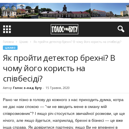
Головна
Цікаво
Як пройти детектор брехні? В чому його користь на співбесіді?
ЦІКАВО
Як пройти детектор брехні? В
чому його користь на
співбесіді?
Автор
Голос з-над Бугу
-
15 Травня, 2020
Рано чи пізно в голову до кожного з нас приходить думка, котра
не дає нам спокою — “чи не вводить мене в оману мій
співрозмовник”? І якщо річ стосується звичайної розмови, це ще
нічого, але якщо йдеться, наприклад, брехні в бізнесі — це вже
інша справа. Як довіритися партнеру, якщо Ви не впевнені в