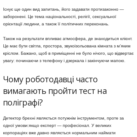
Існує ще один вид запитань, його задавати протизаконно —
заборонені. Це тема національності, релігії, сексуальної
орієнтації людини, а також її політичних переконань.
Також на результати впливає атмосфера, де знаходиться клієнт.
Це має бути світла, простора, звукоізольована кімната з м’яким
кріслом. Бажано, щоб в приміщенні не було нічого, що відвертає
увагу: починаючи з телефону і дзеркала і закінчуючи мапою.
Чому роботодавці часто
вимагають пройти тест на
поліграфі?
Детектор брехні являється потужнім інструментом, проте за
одної умови:якщо експерт — професіонал. У великих
корпораціях вже давно являється нормальним наймати