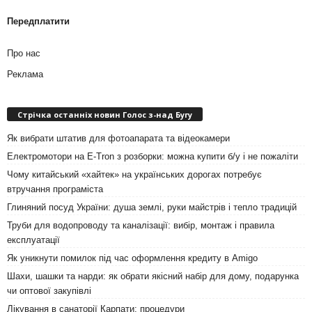
Передплатити
Про нас
Реклама
Стрічка останніх новин Голос з-над Бугу
Як вибрати штатив для фотоапарата та відеокамери
Електромотори на E-Tron з розборки: можна купити б/у і не пожаліти
Чому китайський «хайтек» на українських дорогах потребує
втручання програміста
Глиняний посуд України: душа землі, руки майстрів і тепло традицій
Труби для водопроводу та каналізації: вибір, монтаж і правила
експлуатації
Як уникнути помилок під час оформлення кредиту в Amigo
Шахи, шашки та нарди: як обрати якісний набір для дому, подарунка
чи оптової закупівлі
Лікування в санаторії Карпати: процедури