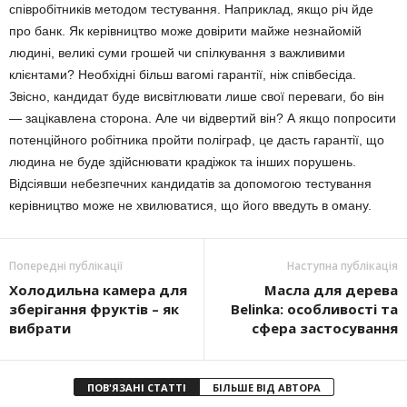
співробітників методом тестування. Наприклад, якщо річ йде
про банк. Як керівництво може довірити майже незнайомій
людині, великі суми грошей чи спілкування з важливими
клієнтами? Необхідні більш вагомі гарантії, ніж співбесіда.
Звісно, кандидат буде висвітлювати лише свої переваги, бо він
— зацікавлена сторона. Але чи відвертий він? А якщо попросити
потенційного робітника пройти поліграф, це дасть гарантії, що
людина не буде здійснювати крадіжок та інших порушень.
Відсіявши небезпечних кандидатів за допомогою тестування
керівництво може не хвилюватися, що його введуть в оману.
Попередні публікації
Наступна публікація
Холодильна камера для
Масла для дерева
зберігання фруктів – як
Belinka: особливості та
вибрати
сфера застосування
ПОВ'ЯЗАНІ СТАТТІ
БІЛЬШЕ ВІД АВТОРА