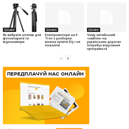
Цікаво
Цікаво
Цікаво
Як вибрати штатив для
Електромотори на E-
Чому китайський
фотоапарата та
Tron з розборки:
«хайтек» на
відеокамери
можна купити б/у і не
українських дорогах
пожаліти
потребує втручання
програміста