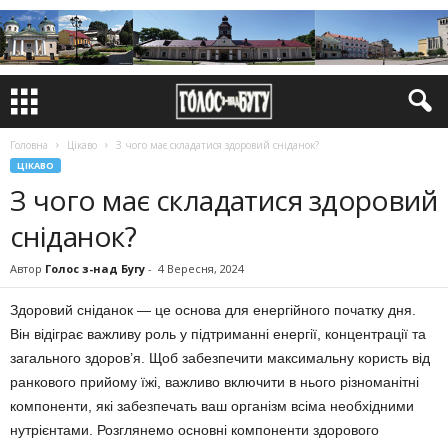
Головна
Цікаво
З чого має складатися здоровий сніданок?
ЦІКАВО
З чого має складатися здоровий
сніданок?
Автор
Голос з-над Бугу
-
4 Вересня, 2024
Здоровий сніданок — це основа для енергійного початку дня.
Він відіграє важливу роль у підтриманні енергії, концентрації та
загального здоров’я. Щоб забезпечити максимальну користь від
ранкового прийому їжі, важливо включити в нього різноманітні
компоненти, які забезпечать ваш організм всіма необхідними
нутрієнтами. Розглянемо основні компоненти здорового