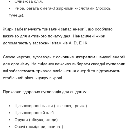
Оливкова олія.
Риба, багата омега-3 жирними кислотами (лосось,
тунець).
Жири забезпечують тривалий запас енергії, що особливо
важливо для активного початку дня. Ненасичені жири
допомагають у засвоєнні вітамінів А, D, E і K.
Своєю чергою, вуглеводи є основним джерелом швидкої енергії
для організму. На сніданок важливо вибирати складні вуглеводи,
які забезпечують тривале вивільнення енергії та підтримують
стабільний рівень цукру в крові.
Приклади здорових вуглеводів для сніданку:
Цільнозернові злаки (вівсянка, гречка).
Цільнозерновий хліб.
Фрукти (яблука, ягоди).
Овочі (помідори, шпинат).