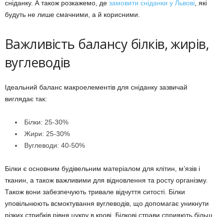
сніданку. А також розкажемо, де
замовити сніданки у Львові
, які
будуть не лише смачними, а й корисними.
Важливість балансу білків, жирів,
вуглеводів
Ідеальний баланс макроелементів для сніданку зазвичай
виглядає так:
Білки: 25-30%
Жири: 25-30%
Вуглеводи: 40-50%
Білки є основним будівельним матеріалом для клітин, м’язів і
тканин, а також важливими для відновлення та росту організму.
Також вони забезпечують тривале відчуття ситості. Білки
уповільнюють всмоктування вуглеводів, що допомагає уникнути
різких стрибків рівня цукру в крові. Білкові страви сприяють більш