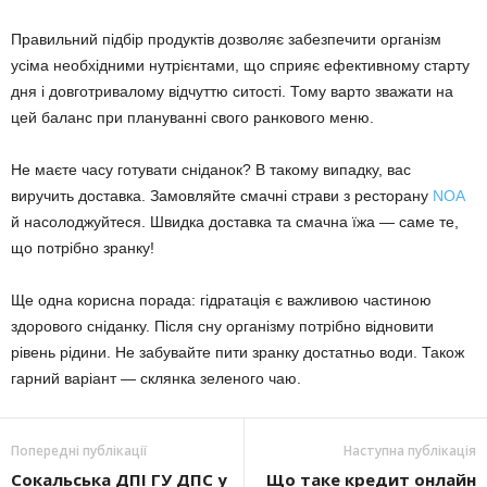
Правильний підбір продуктів дозволяє забезпечити організм
усіма необхідними нутрієнтами, що сприяє ефективному старту
дня і довготривалому відчуттю ситості. Тому варто зважати на
цей баланс при плануванні свого ранкового меню.
Не маєте часу готувати сніданок? В такому випадку, вас
виручить доставка. Замовляйте смачні страви з ресторану
NOA
й насолоджуйтеся. Швидка доставка та смачна їжа — саме те,
що потрібно зранку!
Ще одна корисна порада: гідратація є важливою частиною
здорового сніданку. Після сну організму потрібно відновити
рівень рідини. Не забувайте пити зранку достатньо води. Також
гарний варіант — склянка зеленого чаю.
Попередні публікації
Наступна публікація
Сокальська ДПІ ГУ ДПС у
Що таке кредит онлайн