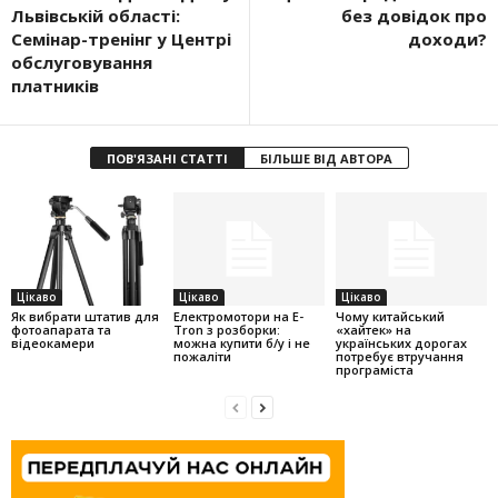
Львівській області:
без довідок про
Семінар-тренінг у Центрі
доходи?
обслуговування
платників
ПОВ'ЯЗАНІ СТАТТІ
БІЛЬШЕ ВІД АВТОРА
Цікаво
Цікаво
Цікаво
Як вибрати штатив для
Електромотори на E-
Чому китайський
фотоапарата та
Tron з розборки:
«хайтек» на
відеокамери
можна купити б/у і не
українських дорогах
пожаліти
потребує втручання
програміста