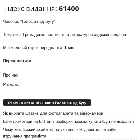
Індекс видання:
61400
Часопис "Голос з-над Бугу"
Тематика: Громадсько-політичні та літературно-художні видання
Мінімальний строк передплати:
1 міс.
Передплатити
Про нас
Реклама
Стрічка останніх новин Голос з-над Бугу
Як вибрати штатив для фотоапарата та відеокамери
Електромотори на E-Tron з розборки: можна купити б/у і не пожаліти
Чому китайський «хайтек» на українських дорогах потребує
втручання програміста