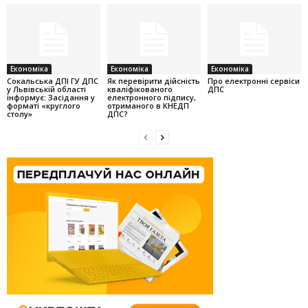
Економіка
Економіка
Економіка
Cокальська ДПІ ГУ ДПС
Як перевірити дійсність
Про електронні сервіси
у Львівській області
кваліфікованого
ДПС
інформує: Засідання у
електронного підпису,
форматі «круглого
отриманого в КНЕДП
столу»
ДПС?