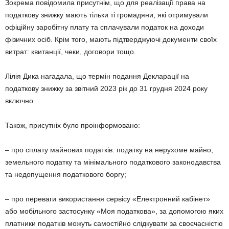
Зокрема повідомила присутнім, що для реалізації права на
податкову знижку мають тільки ті громадяни, які отримували
офіційну заробітну плату та сплачували податок на доходи
фізичних осіб. Крім того, мають підтверджуючі документи своїх
витрат: квитанції, чеки, договори тощо.
Лілія Дика нагадала, що термін подання Декларації на
податкову знижку за звітний 2023 рік до 31 грудня 2024 року
включно.
Також, присутніх було проінформовано:
– про сплату майнових податків: податку на нерухоме майно,
земельного податку та мінімального податкового законодавства
та недопущення податкового боргу;
– про переваги використання сервісу «Електронний кабінет»
або мобільного застосунку «Моя податкова», за допомогою яких
платники податків можуть самостійно слідкувати за своєчасністю