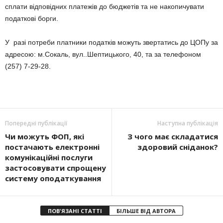
сплати відповідних платежів до бюджетів та не накопичувати
податкові борги.
У разі потреби платники податків можуть звертатись до ЦОПу за
адресою: м.Сокаль, вул..Шептицького, 40, та за телефоном
(257) 7-29-28.
Попередні публікації
Наступна публікація
Чи можуть ФОП, які
З чого має складатися
постачають електронні
здоровий сніданок?
комунікаційні послуги
застосовувати спрощену
систему оподаткування
ПОВ'ЯЗАНІ СТАТТІ
БІЛЬШЕ ВІД АВТОРА