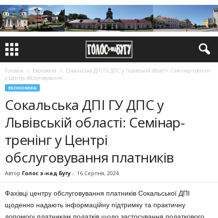
Головна
Економіка
Сокальська ДПІ ГУ ДПС у Львівській області: Семінар-тренінг
у Центрі обслуговування...
ЕКОНОМІКА
Сокальська ДПІ ГУ ДПС у
Львівській області: Семінар-
тренінг у Центрі
обслуговування платників
Автор
Голос з-над Бугу
-
16 Серпня, 2024
Фахівці центру обслуговування платників Сокальської ДПІ
щоденно надають інформаційну підтримку та практичну
допомогу платникам податків щодо застосування податкового