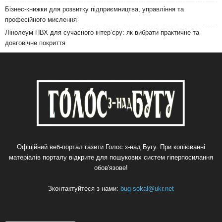
Бізнес-книжки для розвитку підприємництва, управління та
професійного мислення
Лінолеум ПВХ для сучасного інтер’єру: як вибрати практичне та
довговічне покриття
Офіційний веб-портал газети Голос з-над Бугу. При копіюванні
матеріалів порталу відкрите для пошукових систем гіперпосилання
обов'язове!
Зконтактуйтеся з нами:
bug-sokal@ukr.net