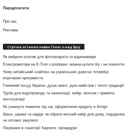
Передплатити
Про нас
Реклама
Стрічка останніх новин Голос з-над Бугу
Як вибрати штатив для фотоапарата та відеокамери
Електромотори на E-Tron з розборки: можна купити б/у і не пожаліти
Чому китайський «хайтек» на українських дорогах потребує
втручання програміста
Глиняний посуд України: душа землі, руки майстрів і тепло традицій
Труби для водопроводу та каналізації: вибір, монтаж і правила
експлуатації
Як уникнути помилок під час оформлення кредиту в Amigo
Шахи, шашки та нарди: як обрати якісний набір для дому, подарунка
чи оптової закупівлі
Лікування в санаторії Карпати: процедури