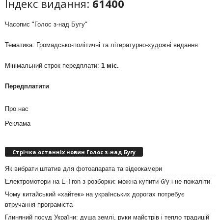
Індекс видання:
61400
Часопис "Голос з-над Бугу"
Тематика: Громадсько-політичні та літературно-художні видання
Мінімальний строк передплати:
1 міс.
Передплатити
Про нас
Реклама
Стрічка останніх новин Голос з-над Бугу
Як вибрати штатив для фотоапарата та відеокамери
Електромотори на E-Tron з розборки: можна купити б/у і не пожаліти
Чому китайський «хайтек» на українських дорогах потребує
втручання програміста
Глиняний посуд України: душа землі, руки майстрів і тепло традицій