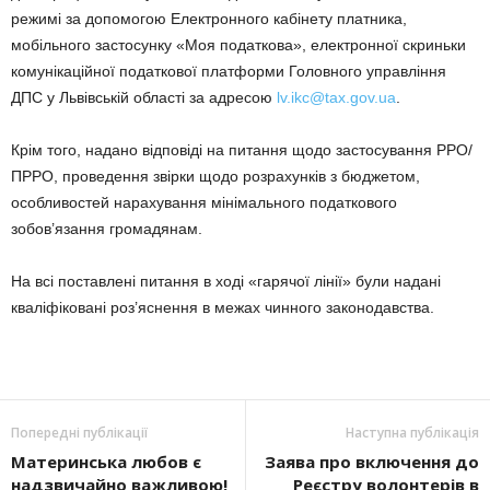
режимі за допомогою Електронного кабінету платника,
мобільного застосунку «Моя податкова», електронної скриньки
комунікаційної податкової платформи Головного управління
ДПС у Львівській області за адресою
lv.ikc@tax.gov.ua
.
Крім того, надано відповіді на питання щодо застосування РРО/
ПРРО, проведення звірки щодо розрахунків з бюджетом,
особливостей нарахування мінімального податкового
зобов’язання громадянам.
На всі поставлені питання в ході «гарячої лінії» були надані
кваліфіковані роз’яснення в межах чинного законодавства.
Попередні публікації
Наступна публікація
Материнська любов є
Заява про включення до
надзвичайно важливою!
Реєстру волонтерів в