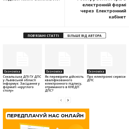
електронній формі
через Електронний
кабінет
ПОВ'ЯЗАНІ СТАТТІ
БІЛЬШЕ ВІД АВТОРА
Економіка
Економіка
Економіка
Cокальська ДПІ ГУ ДПС
Як перевірити дійсність
Про електронні сервіси
у Львівській області
кваліфікованого
ДПС
інформує: Засідання у
електронного підпису,
форматі «круглого
отриманого в КНЕДП
столу»
ДПС?