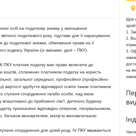
Щоб о
зробі
чних осіб на податкову знижку у зменшення
1. За
вітного податкового року, підстави для її нарахування,
2. Вк
я до податкової знижки, обмеження права на її
отри
го кодексу України (із змінами, далі – ПКУ).
3. Оф
замов
доста
 166 ПКУ платник податку має право включити до
на як
ми коштів, сплачених платником податку на користь
замо
ільної, загальної середньої, професійної (професійно-
ції вартості здобуття відповідної освіти таким платником
Пе
го ступеня споріднення та/або особи, над якою
ви
ку влаштовано до прийомної сім’ї, дитячого будинку
одатку призначено відповідно опікуном, піклувальником,
, батьком-вихователем, матір’ю-вихователькою.
Ін
ступеня споріднення для цілей розд. IV ПКУ вважаються
Часоп