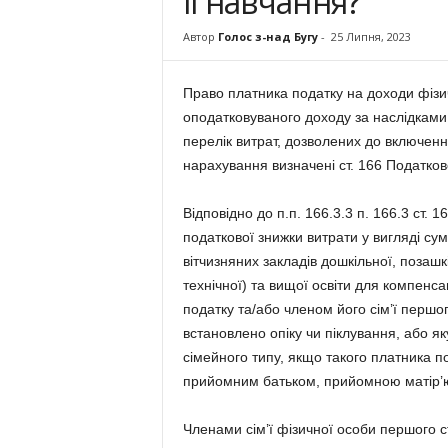
її навчання?
Автор
Голос з-над Бугу
-
25 Липня, 2023
Право платника податку на доходи фізи
оподатковуваного доходу за наслідками з
перелік витрат, дозволених до включенн
нарахування визначені ст. 166 Податково
Відповідно до п.п. 166.3.3 п. 166.3 ст.
податкової знижки витрати у вигляді су
вітчизняних закладів дошкільної, позашк
технічної) та вищої освіти для компенса
податку та/або членом його сім’ї першо
встановлено опіку чи піклування, або я
сімейного типу, якщо такого платника п
прийомним батьком, прийомною матір’ю
Членами сім’ї фізичної особи першого 