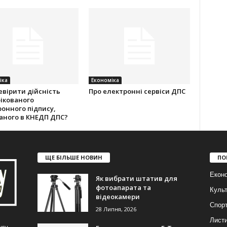
іка
Економіка
евірити дійсність
Про електронні сервіси ДПС
ікованого
онного підпису,
аного в КНЕДП ДПС?
ЩЕ БІЛЬШЕ НОВИН
ПО
Еконо
Як вибрати штатив для
фотоапарата та
Куль
відеокамери
Спор
28 Липня, 2026
Лист