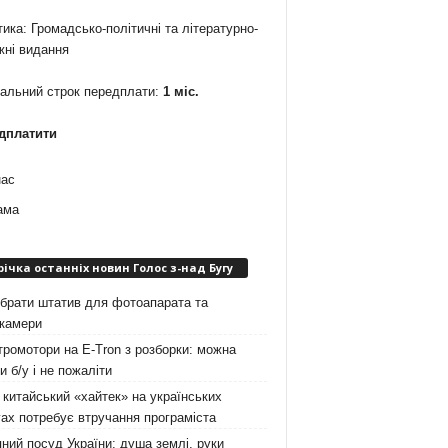
ика: Громадсько-політичні та літературно-
жні видання
мальний строк передплати:
1 міс.
дплатити
нас
ама
річка останніх новин Голос з-над Бугу
брати штатив для фотоапарата та
окамери
ромотори на E-Tron з розборки: можна
и б/у і не пожаліти
китайський «хайтек» на українських
ах потребує втручання програміста
ний посуд України: душа землі, руки