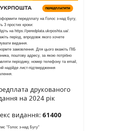
формити передплату на Голос з-над Бугу,
ть 3 простих кроки:
йдіть на
https://peredplata.ukrposhta.ua/
.
ажіть період, впродовж якого хочете
мувати видання.
ормте замовлення. Для цього вкажіть ПІБ
ника, поштову адресу, за якою потрібно
вляти періодику, номер телефону та email,
ий надійде лист-підтвердження
влення.
редплата друкованого
дання на 2024 рік
декс видання:
61400
ис "Голос з-над Бугу"