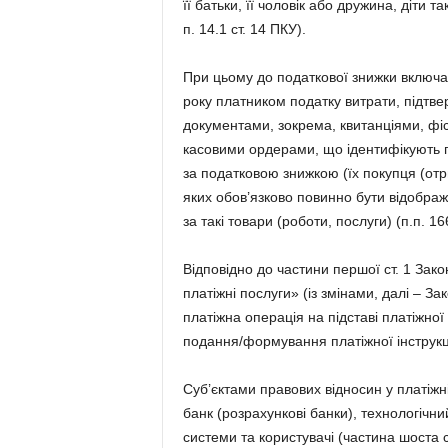
її батьки, її чоловік або дружина, діти т
п. 14.1 ст. 14 ПКУ).
При цьому до податкової знижки включа
року платником податку витрати, підтв
документами, зокрема, квитанціями, ф
касовими ордерами, що ідентифікують про
за податковою знижкою (їх покупця (отри
яких обов’язково повинно бути відображен
за такі товари (роботи, послуги) (п.п. 16
Відповідно до частини першої ст. 1 Зак
платіжні послуги» (із змінами, далі – За
платіжна операція на підставі платіжної
подання/формування платіжної інструкці
Суб’єктами правових відносин у платіжн
банк (розрахункові банки), технологічни
системи та користувачі (частина шоста с