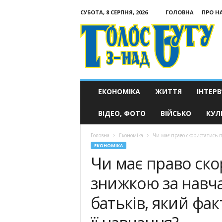
СУБОТА, 8 СЕРПНЯ, 2026
ГОЛОВНА
ПРО Н
Голос
з-
над
Бугу
ЕКОНОМІКА
ЖИТТЯ
ІНТЕРВ
ВІДЕО, ФОТО
ВІЙСЬКО
КУЛ
Головна
Економіка
Чи має право скористатись п
ЕКОНОМІКА
Чи має право ск
знижкою за навча
батьків, який фак