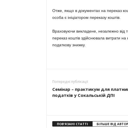
Отже, якщо в документах на переказ кош
особа є ініціатором переказу коштів.
Враховуючи викладене, незалежно від то
переказ коштів здійснювала витрати на 
податкову знижку.
Попередні публікації
Семінар – практикум для платни
податків у Сокальській ДПІ
ПОВ'ЯЗАНІ СТАТТІ
БІЛЬШЕ ВІД АВТО