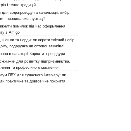
рів і тепло традицій
 для водопроводу та каналізації: вибір,
ж і правила експлуатації
никнути помилок під час оформлення
ту в Amigo
 шашки та нарди: як обрати якісний набір
ому, подарунка чи оптової закупівлі
ання в санаторії Карпати: процедури
с-книжки для розвитку підприємництва,
ління та професійного мислення
еум ПВХ для сучасного інтер’єру: як
ти практичне та довговічне покриття