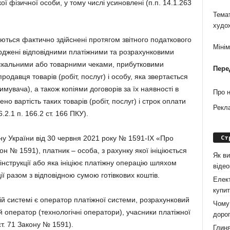
акої фізичної особи, у тому числі усиновлені (п.п. 14.1.263
Темат
худо
ються фактично здійснені протягом звітного податкового
Міні
ерджені відповідними платіжними та розрахунковими
іскальними або товарними чеками, прибутковими
Пере
давця товарів (робіт, послуг) і особу, яка звертається
мувача), а також копіями договорів за їх наявності в
Про 
о вартість таких товарів (робіт, послуг) і строк оплати
Рекл
6.2.1 п. 166.2 ст. 166 ПКУ).
Ст
ону України від 30 червня 2021 року № 1591-IX «Про
кон № 1591), платник – особа, з рахунку якої ініціюється
Як ви
 інструкції або яка ініціює платіжну операцію шляхом
віде
ї разом з відповідною сумою готівкових коштів.
Елект
купит
ій системі є оператор платіжної системи, розрахунковий
Чому 
й оператор (технологічні оператори), учасники платіжної
дорог
т. 71 Закону № 1591).
Глиня