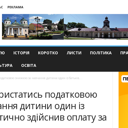
АС
РЕКЛАМА
’Ю
ІСТОРІЯ
КОРОТКО
ЛИСТИ
ПОЛІТИКА
ПР
ЬТУРА
ОСВІТА
одатковою знижкою за навчання дитини один із батьків,...
ористатись податковою
ння дитини один із
тично здійснив оплату за