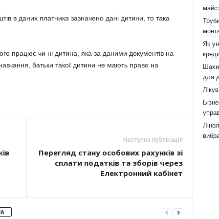
майст
тів в даних платника зазначено дані дитини, то така
Труби
монта
Як у
го працює чи ні дитина, яка за даними документів на
креди
навчання, батьки такої дитини не мають право на
Шахи,
для д
Лікув
Бізне
управ
Лінол
вибра
Наступна публікація
ків
Перегляд стану особових рахунків зі
сплати податків та зборів через
Електронний кабінет
РА