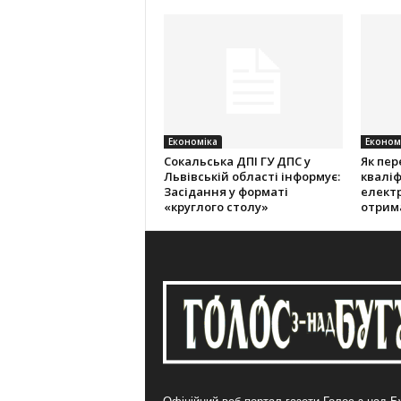
Економіка
Економ
Cокальська ДПІ ГУ ДПС у
Як пер
Львівській області інформує:
кваліф
Засідання у форматі
електр
«круглого столу»
отрим