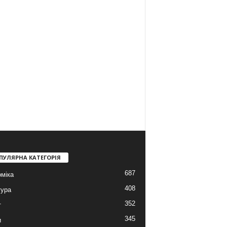
ПУЛЯРНА КАТЕГОРІЯ
687
міка
408
тура
352
т
345
и