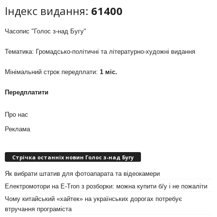
Індекс видання:
61400
Часопис "Голос з-над Бугу"
Тематика: Громадсько-політичні та літературно-художні видання
Мінімальний строк передплати:
1 міс.
Передплатити
Про нас
Реклама
Стрічка останніх новин Голос з-над Бугу
Як вибрати штатив для фотоапарата та відеокамери
Електромотори на E-Tron з розборки: можна купити б/у і не пожаліти
Чому китайський «хайтек» на українських дорогах потребує
втручання програміста