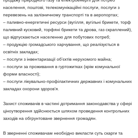
продажу природного газу та електроенергії для потреб
населення, поштові, телекомунікаційні послуги, послуги з
перевезень на залізничному транспорті та в аеропортах;
– паливно-енергетичні ресурси (вугілля, вугільні брикети, торф
паливний кусковий, торфяні брикети та дрова, газ скpаплений),
що відпускаються населенню для побутових потреб;
– продукцію громадського харчування, що реалізується в
освітніх закладах;
– послуги з інвентаризації об’єктів нерухомого майна;
– послуги за проживання в гуртожитках (крім комунальної
форми власності);
– послуги лiкувально-профілактичних державних і комунальних
закладах охорони здоров’я.
Захист споживачів в частині дотримання законодавства у сфері
ціноутворення здійснюється шляхом проведення контрольних
заходів на обгрунтоване звернення громадян.
В зверненні споживачам необхідно викласти суть скарги та