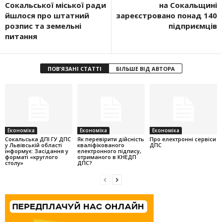
Сокальської міської ради
на Сокальщині
йшлося про штатний
зареєстровано понад 140
розпис та земельні
підприємців
питання
ПОВ'ЯЗАНІ СТАТТІ
БІЛЬШЕ ВІД АВТОРА
Економіка
Економіка
Економіка
Cокальська ДПІ ГУ ДПС
Як перевірити дійсність
Про електронні сервіси
у Львівській області
кваліфікованого
ДПС
інформує: Засідання у
електронного підпису,
форматі «круглого
отриманого в КНЕДП
столу»
ДПС?