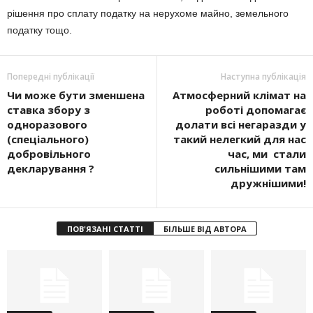
рішення про сплату податку на нерухоме майно, земельного
податку тощо.
Попередні публікації
Наступна публікація
Чи може бути зменшена
Атмосферний клімат на
ставка збору з
роботі допомагає
одноразового
долати всі негаразди у
(спеціального)
такий нелегкий для нас
добровільного
час, ми стали
декларування ?
сильнішими там
дружнішими!
ПОВ'ЯЗАНІ СТАТТІ
БІЛЬШЕ ВІД АВТОРА