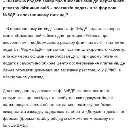
– Чи можна подати заяву про внесення змін до Державного
реєстру фізичних осіб – платників податків за формою
№5ДР в електронному вигляді?
– В електронному вигляді заява за ф. №5ДР подається через
меню «Електронний кабінет для громадян»/«Заява про
внесення змін до Державного реєстру фізичних осіб – платників
податків. Форма 5ДР» приватної частини Електронного кабінету,
а також через офіційний вебпортал ДПС, при цьому платник
податків самостійно обирає Центр обслуговування платників, де
бажає отримати документ, що засвідчує реєстрацію у ДРФО, в
електронному вигляді.
Для приєднання до заяви за ф. №5ДР сканованих копій
документів, що посвідчують особу та інших документів, які
підтверджують зміни облікових даних, платнику необхідно
використати закладку «Додатки» та обрати «Документ довільної
форми» (формат файлу pdf/jpg із обмеженням розміру не
більше 2МБ).