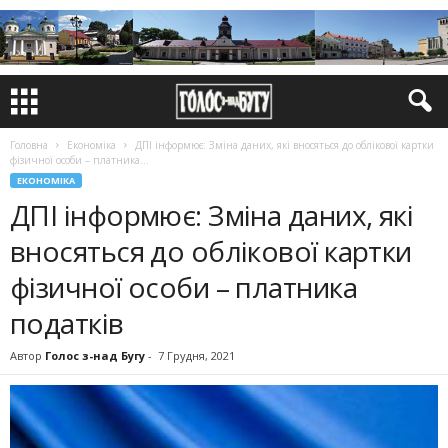
Головна
Економіка
ДПІ інформює: Зміна даних, які вносяться до облікової картки
фізичної особи – платника...
ЕКОНОМІКА
ДПІ інформює: Зміна даних, які
вносяться до облікової картки
фізичної особи – платника
податків
Автор
Голос з-над Бугу
-
7 Грудня, 2021