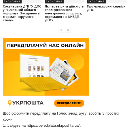
Економіка
Економіка
Економіка
Cокальська ДПІ ГУ ДПС
Як перевірити дійсність
Про електронні сервіси
у Львівській області
кваліфікованого
ДПС
інформує: Засідання у
електронного підпису,
форматі «круглого
отриманого в КНЕДП
столу»
ДПС?
Щоб оформити передплату на Голос з-над Бугу, зробіть 3 простих
кроки:
1. Зайдіть на
https://peredplata.ukrposhta.ua/
.