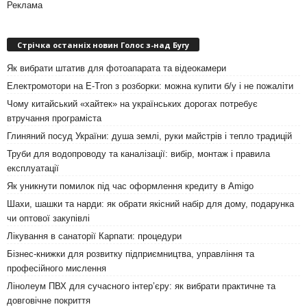
Реклама
Стрічка останніх новин Голос з-над Бугу
Як вибрати штатив для фотоапарата та відеокамери
Електромотори на E-Tron з розборки: можна купити б/у і не пожаліти
Чому китайський «хайтек» на українських дорогах потребує
втручання програміста
Глиняний посуд України: душа землі, руки майстрів і тепло традицій
Труби для водопроводу та каналізації: вибір, монтаж і правила
експлуатації
Як уникнути помилок під час оформлення кредиту в Amigo
Шахи, шашки та нарди: як обрати якісний набір для дому, подарунка
чи оптової закупівлі
Лікування в санаторії Карпати: процедури
Бізнес-книжки для розвитку підприємництва, управління та
професійного мислення
Лінолеум ПВХ для сучасного інтер’єру: як вибрати практичне та
довговічне покриття