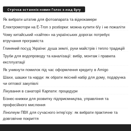
Стрічка останніх новин Голос з-над Бугу
Як вибрати штатив для фотоапарата та відеокамери
Електромотори на E-Tron з розборки: можна купити б/у і не пожаліти
Чому китайський «хайтек» на українських дорогах потребує
втручання програміста
Глиняний посуд України: душа землі, руки майстрів і тепло традицій
Труби для водопроводу та каналізації: вибір, монтаж і правила
експлуатації
Як уникнути помилок під час оформлення кредиту в Amigo
Шахи, шашки та нарди: як обрати якісний набір для дому, подарунка
чи оптової закупівлі
Лікування в санаторії Карпати: процедури
Бізнес-книжки для розвитку підприємництва, управління та
професійного мислення
Лінолеум ПВХ для сучасного інтер’єру: як вибрати практичне та
довговічне покриття