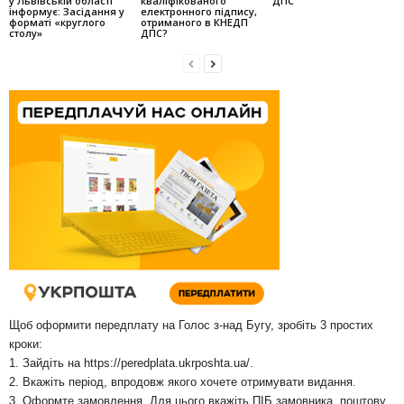
у Львівській області
кваліфікованого
ДПС
інформує: Засідання у
електронного підпису,
форматі «круглого
отриманого в КНЕДП
столу»
ДПС?
Щоб оформити передплату на Голос з-над Бугу, зробіть 3 простих
кроки:
1. Зайдіть на
https://peredplata.ukrposhta.ua/
.
2. Вкажіть період, впродовж якого хочете отримувати видання.
3. Оформте замовлення. Для цього вкажіть ПІБ замовника, поштову