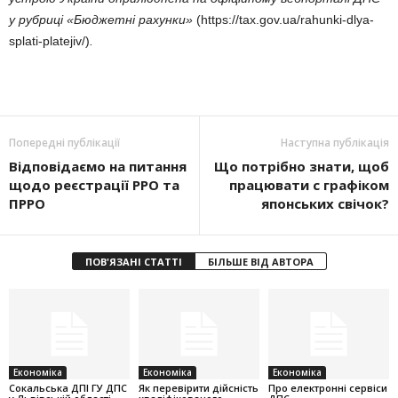
у рубриці
«Бюджетні рахунки»
(https://tax.gov.ua/rahunki-dlya-
splati-platejiv/)
.
Попередні публікації
Наступна публікація
Відповідаємо на питання
Що потрібно знати, щоб
щодо реєстрації РРО та
працювати с графіком
ПРРО
японських свічок?
ПОВ'ЯЗАНІ СТАТТІ
БІЛЬШЕ ВІД АВТОРА
Економіка
Економіка
Економіка
Cокальська ДПІ ГУ ДПС
Як перевірити дійсність
Про електронні сервіси