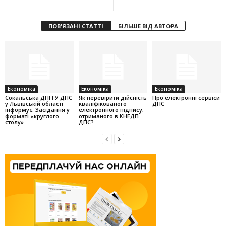
ПОВ'ЯЗАНІ СТАТТІ
БІЛЬШЕ ВІД АВТОРА
Економіка
Економіка
Економіка
Cокальська ДПІ ГУ ДПС
Як перевірити дійсність
Про електронні сервіси
у Львівській області
кваліфікованого
ДПС
інформує: Засідання у
електронного підпису,
форматі «круглого
отриманого в КНЕДП
столу»
ДПС?