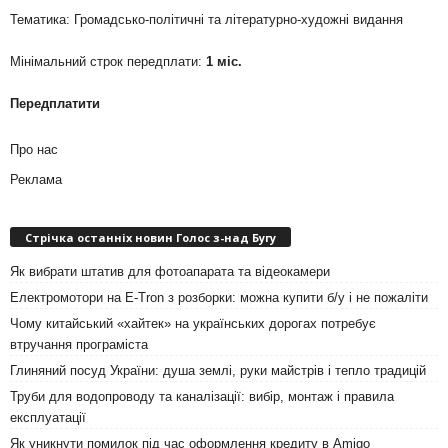
Тематика: Громадсько-політичні та літературно-художні видання
Мінімальний строк передплати:
1 міс.
Передплатити
Про нас
Реклама
Стрічка останніх новин Голос з-над Бугу
Як вибрати штатив для фотоапарата та відеокамери
Електромотори на E-Tron з розборки: можна купити б/у і не пожаліти
Чому китайський «хайтек» на українських дорогах потребує
втручання програміста
Глиняний посуд України: душа землі, руки майстрів і тепло традицій
Труби для водопроводу та каналізації: вибір, монтаж і правила
експлуатації
Як уникнути помилок під час оформлення кредиту в Amigo