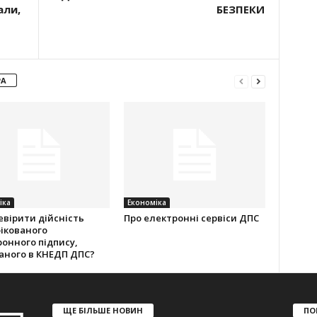
али,
БЕЗПЕКИ
РА
іка
Економіка
евірити дійсність
Про електронні сервіси ДПС
ікованого
онного підпису,
аного в КНЕДП ДПС?
ЩЕ БІЛЬШЕ НОВИН
ПО