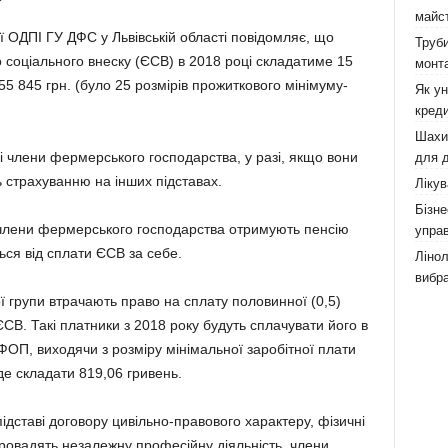
майст
 ОДПІ ГУ ДФС у Львівській області повідомляє, що
Труби
соціального внеску (ЄСВ) в 2018 році складатиме 15
монта
 55 845 грн. (було 25 розмірів прожиткового мінімуму-
Як у
креди
Шахи,
і члени фермерського господарства, у разі, якщо вони
для д
ь страхуванню на інших підставах.
Лікув
Бізне
і члени фермерського господарства отримують пенсію
управ
ься від сплати ЄСВ за себе.
Лінол
вибра
 групи втрачають право на сплату половинної (0,5)
СВ. Такі платники з 2018 року будуть сплачувати його в
 ФОП, виходячи з розміру мінімальної заробітної плати
де складати 819,06 гривень.
підставі договору цивільно-правового характеру, фізичні
 провадять незалежну професійну діяльність, члени