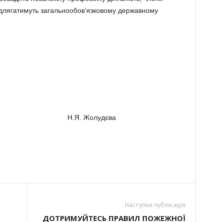
ідлягатимуть загальнообов’язковому державному
бласті Н.Я. Жолудєва
Наступна публікація
ДОТРИМУЙТЕСЬ ПРАВИЛ ПОЖЕЖНОЇ