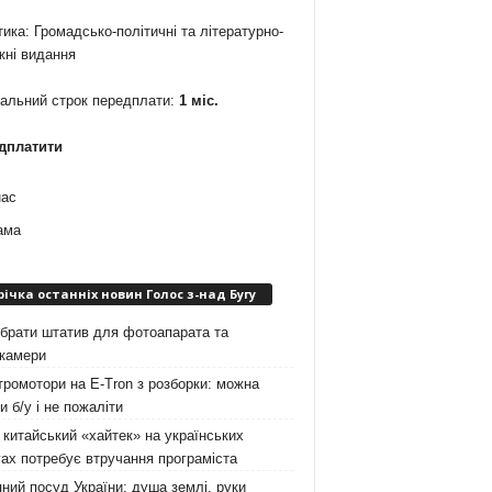
ика: Громадсько-політичні та літературно-
жні видання
мальний строк передплати:
1 міс.
дплатити
нас
ама
річка останніх новин Голос з-над Бугу
брати штатив для фотоапарата та
окамери
ромотори на E-Tron з розборки: можна
и б/у і не пожаліти
китайський «хайтек» на українських
ах потребує втручання програміста
ний посуд України: душа землі, руки