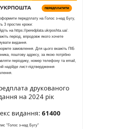
формити передплату на Голос з-над Бугу,
ть 3 простих кроки:
йдіть на
https://peredplata.ukrposhta.ua/
.
ажіть період, впродовж якого хочете
мувати видання.
ормте замовлення. Для цього вкажіть ПІБ
ника, поштову адресу, за якою потрібно
вляти періодику, номер телефону та email,
ий надійде лист-підтвердження
влення.
редплата друкованого
дання на 2024 рік
декс видання:
61400
ис "Голос з-над Бугу"