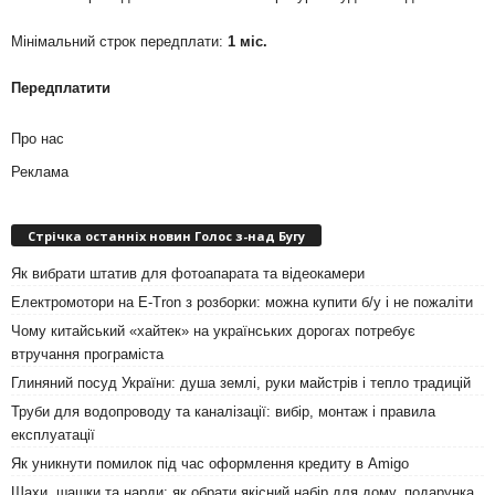
Мінімальний строк передплати:
1 міс.
Передплатити
Про нас
Реклама
Стрічка останніх новин Голос з-над Бугу
Як вибрати штатив для фотоапарата та відеокамери
Електромотори на E-Tron з розборки: можна купити б/у і не пожаліти
Чому китайський «хайтек» на українських дорогах потребує
втручання програміста
Глиняний посуд України: душа землі, руки майстрів і тепло традицій
Труби для водопроводу та каналізації: вибір, монтаж і правила
експлуатації
Як уникнути помилок під час оформлення кредиту в Amigo
Шахи, шашки та нарди: як обрати якісний набір для дому, подарунка