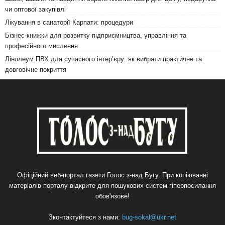
чи оптової закупівлі
Лікування в санаторії Карпати: процедури
Бізнес-книжки для розвитку підприємництва, управління та
професійного мислення
Лінолеум ПВХ для сучасного інтер’єру: як вибрати практичне та
довговічне покриття
Офіційний веб-портал газети Голос з-над Бугу. При копіюванні
матеріалів порталу відкрите для пошукових систем гіперпосилання
обов'язове!
Зконтактуйтеся з нами:
bug-sokal@ukr.net