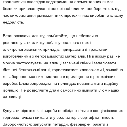
трапляється внаслідок недотримання елементарних вимог
безпеки при влаштуванні новорічної ялинки, необережність під
час використання різноманітних піротехнічних виробів та власну
недбалість.
Встановлюючи ялинку, пам’ятайте, що небезпечно
розташовувати ялинку поблизу опалювальних і
електронагрівальних приладів, прикрашати її іграшками,
виготовленими з легкозаймистих матеріалів. Ні в якому разі не
можна застосовувати на ялинці засвічені свічки і запалювати
біля неї бенгальські вогні, користуватися хлопавками і, звичайно
ж, забороняється використання в приміщення піротехнічних
виробів. Електропроводка на гірляндах повинна мати надійну
ізоляцію. Не дозволяйте дітям самостійно вмикати ілюмінацію
на ялинці.
Купувати піротехнічні вироби необхідно тільки в спеціалізованих
торгових точках і вимагати у реалізаторів сертифікат якості.
Забороняється: запускати петарди, феєрверки, ракети з