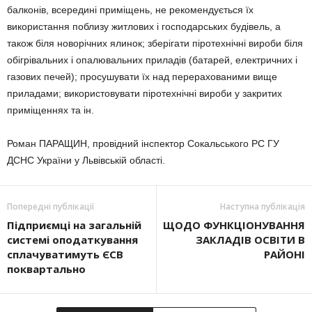
балконів, всередині приміщень, не рекомендується їх
використання поблизу житлових і господарських будівель, а
також біля новорічних ялинок; зберігати піротехнічні вироби біля
обігрівальних і опалювальних приладів (батарей, електричних і
газових печей); просушувати їх над перерахованими вище
приладами; використовувати піротехнічні вироби у закритих
приміщеннях та ін.
Роман ПАРАЩИН, провідний інспектор Сокальського РС ГУ
ДСНС України у Львівській області.
Попередні публікації
Наступна публікація
Підприємці на загальній
ЩОДО ФУНКЦІОНУВАННЯ
системі оподаткування
ЗАКЛАДІВ ОСВІТИ В
сплачуватимуть ЄСВ
РАЙОНІ
поквартально