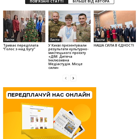
ПОВ'ЯЗАНІ СТАТТІ
БІЛЬШЕ ВІД АВТОРА
Листи
Листи
Листи
Триває передплата
У Києві презентували
НАША СИЛА В ЄДНОСТІ
“Голос з-над Бугу”
результати культурно-
мистецького проєкту
«ДІМ: Дитяча
Інклюзивна
Медіастудія. Місце
сили»