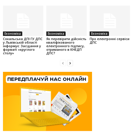
Економіка
Економіка
Економіка
Cокальська ДПІ ГУ ДПС
Як перевірити дійсність
Про електронні сервіси
у Львівській області
кваліфікованого
ДПС
інформує: Засідання у
електронного підпису,
форматі «круглого
отриманого в КНЕДП
столу»
ДПС?