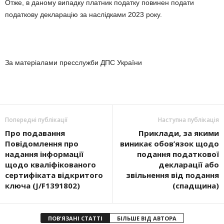
Отже, в даному випадку платник податку повинен подати
податкову декларацію за наслідками 2023 року.
За матеріалами пресслужби ДПС України
Попередні публікації
Наступна публікація
Про подавання
Приклади, за якими
Повідомлення про
виникає обов’язок щодо
надання інформації
подання податкової
щодо кваліфікованого
декларації або
сертифіката відкритого
звільнення від подання
ключа (J/F1391802)
(спадщина)
ПОВ'ЯЗАНІ СТАТТІ
БІЛЬШЕ ВІД АВТОРА