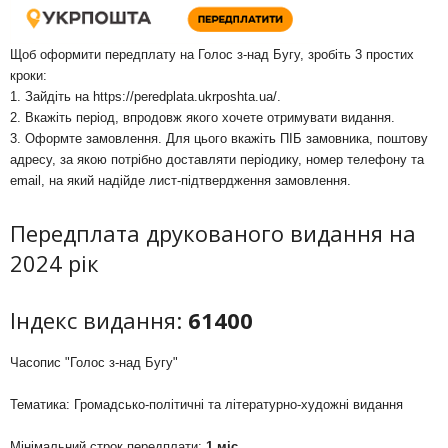
Щоб оформити передплату на Голос з-над Бугу, зробіть 3 простих
кроки:
1. Зайдіть на
https://peredplata.ukrposhta.ua/
.
2. Вкажіть період, впродовж якого хочете отримувати видання.
3. Оформте замовлення. Для цього вкажіть ПІБ замовника, поштову
адресу, за якою потрібно доставляти періодику, номер телефону та
email, на який надійде лист-підтвердження замовлення.
Передплата друкованого видання на
2024 рік
Індекс видання:
61400
Часопис "Голос з-над Бугу"
Тематика: Громадсько-політичні та літературно-художні видання
Мінімальний строк передплати:
1 міс.