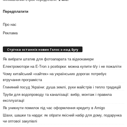
Передплатити
Про нас
Реклама
Стрічка останніх новин Голос з-над Бугу
Як вибрати штатив для фотоапарата та відеокамери
Електромотори на E-Tron з розборки: можна купити б/у і не пожаліти
Чому китайський «хайтек» на українських дорогах потребує
втручання програміста
Глиняний посуд України: душа землі, руки майстрів і тепло традицій
Труби для водопроводу та каналізації: вибір, монтаж і правила
експлуатації
Як уникнути помилок під час оформлення кредиту в Amigo
Шахи, шашки та нарди: як обрати якісний набір для дому, подарунка
чи оптової закупівлі