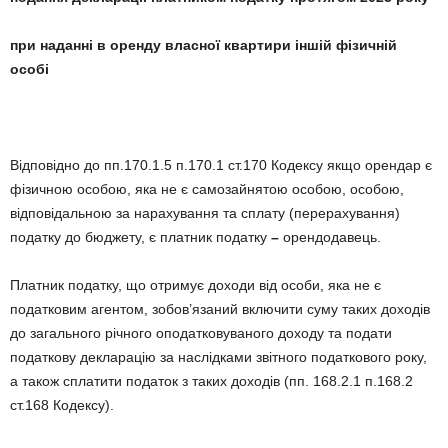
при наданні в оренду власної квартири іншій фізичній
особі
Відповідно до пп.170.1.5 п.170.1 ст.170 Кодексу якщо орендар є
фізичною особою, яка не є самозайнятою особою, особою,
відповідальною за нарахування та сплату (перерахування)
податку до бюджету, є платник податку
–
орендодавець.
Платник податку, що отримує доходи від особи, яка не є
податковим агентом, зобов’язаний включити суму таких доходів
до загального річного оподатковуваного доходу та подати
податкову декларацію за наслідками звітного податкового року,
а також сплатити податок з таких доходів (пп. 168.2.1 п.168.2
ст.168 Кодексу).