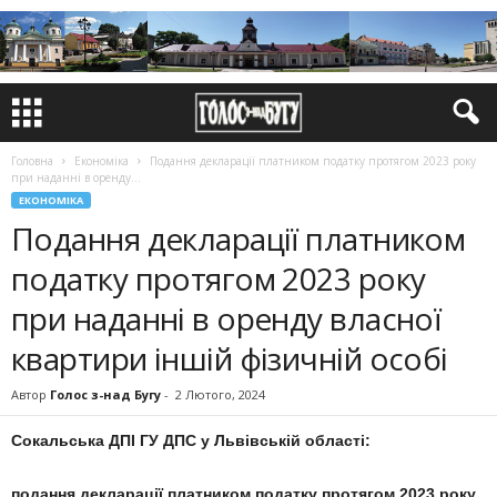
Головна
Економіка
Подання декларації платником податку протягом 2023 року
при наданні в оренду...
ЕКОНОМІКА
Подання декларації платником
податку протягом 2023 року
при наданні в оренду власної
квартири іншій фізичній особі
Автор
Голос з-над Бугу
-
2 Лютого, 2024
Сокальська ДПІ ГУ ДПС у Львівській області:
подання декларації платником податку протягом 2023 року