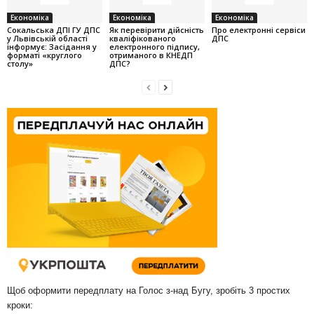
Економіка
Економіка
Економіка
Cокальська ДПІ ГУ ДПС
Як перевірити дійсність
Про електронні сервіси
у Львівській області
кваліфікованого
ДПС
інформує: Засідання у
електронного підпису,
форматі «круглого
отриманого в КНЕДП
столу»
ДПС?
Щоб оформити передплату на Голос з-над Бугу, зробіть 3 простих
кроки: