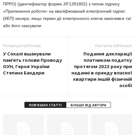
ПРРО) (ідентифікатор форми J/F1391802) з типом підпису
«Припинення роботи» на кваліфікований електронний підпис
(КЕП) касира, якщо термін дії електронного ключа закінчився та/
або його скасували.
Попередні публікації
Наступна публікація
У Сокалі вшанували
Подання декларації
пам’ять голови Проводу
платником податку
ОУН, Героя України
протягом 2023 року при
Степана Бандери
наданні в оренду власної
квартири іншій фізичній
особі
ПОВ'ЯЗАНІ СТАТТІ
БІЛЬШЕ ВІД АВТОРА