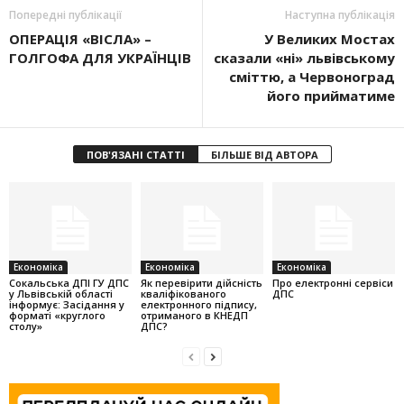
Попередні публікації
Наступна публікація
ОПЕРАЦІЯ «ВІСЛА» –
У Великих Мостах
ГОЛГОФА ДЛЯ УКРАЇНЦІВ
сказали «ні» львівському
сміттю, а Червоноград
його прийматиме
ПОВ'ЯЗАНІ СТАТТІ
БІЛЬШЕ ВІД АВТОРА
Економіка
Економіка
Економіка
Cокальська ДПІ ГУ ДПС
Як перевірити дійсність
Про електронні сервіси
у Львівській області
кваліфікованого
ДПС
інформує: Засідання у
електронного підпису,
форматі «круглого
отриманого в КНЕДП
столу»
ДПС?