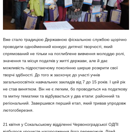
Вже стало традицією Державною фіскальною службою щорічно
проводити однойменний конкурс дитячої творчості, який
спрямований не тільки на поглиблене вивчення молоддю ролі,
значення та місця податків у житті держави, але й дає
можливість підростаючому поколінню ширше розкрити свої
творчі здібності. До того ж заохочує до участі учнів
загальноосвітніх навчальних закладів від 7 до 15 років. І цей рік
не став винятком. Він не є легким, бо проводиться на податкову
та митну тематики та відбувається у два етапи: районний та
регіональний. Завершився перший етап, який тривав упродовж
лютогоберезня.
21 квітня у Сокальському відділенні Червоноградської ОДПІ
відбулося урочисте нагородження його переможців. Дітей,