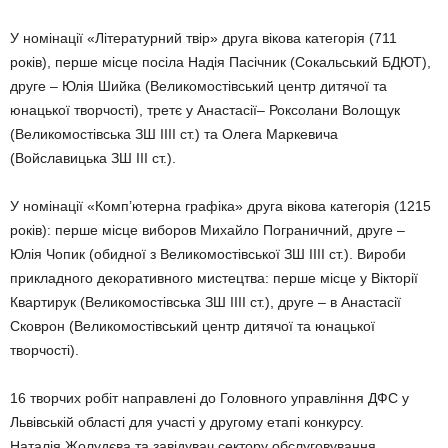
У номінації «Літературний твір» друга вікова категорія (711
років), перше місце посіла Надія Пасічник (Сокальський БДЮТ),
друге – Юлія Шийка (Великомостівський центр дитячої та
юнацької творчості), третє у Анастасії– Роксолани Волощук
(Великомостівська ЗШ IIII ст.) та Олега Маркевича
(Войславицька ЗШ III ст.).
У номінації «Комп’ютерна графіка» друга вікова категорія (1215
років): перше місце виборов Михайло Пограничний, друге –
Юлія Чопик (обидної з Великомостівської ЗШ IIII ст.). Вироби
прикладного декоративного мистецтва: перше місце у Вікторії
Квартирук (Великомостівська ЗШ IIII ст.), друге – в Анастасії
Сковрон (Великомостівський центр дитячої та юнацької
творчості).
16 творчих робіт направлені до Головного управління ДФС у
Львівській області для участі у другому етапі конкурсу.
Наталія Жолудєва та завідувач сектору обслуговування