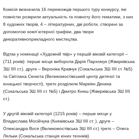
Комісія визначила 16 переможців першого туру конкурсу, які
повністю розкрили актуальність та повноту його тематики, з них
8 художніх творів, 4 – літературних, дві роботи, створені за
допомогою комп’ютерної графіки, два твори
декоративноприкладного мистецтва.
Відтак у номінації «Художній твір» у першій віковій категорії –
(711 років): перше місце виборола Дарія Пархомук (Жвирківська
ЗШ IIII ст.), друге – Вероніка Кравчук (Сокальська ЗШ IIII ст. №5)
та Світлана Сенюта (Великомостівський центр дитячої та
юнацької творчості), третє розділили Маркіян Денека
(Сокальська ЗШ IIII ст. №5) і Дмитро Книш (Жвирківська ЗШ IIII
ст.).
У другій віковій категорії (1215 років) – перше місце у
Владислава Мосійчука (Княжівська ЗШ IIII ст. ), друге –
Олександра Вося (Великомостівська ЗШ IIII ст.) третє – Олега
Ляльки (Сокальська станція юних техніків).