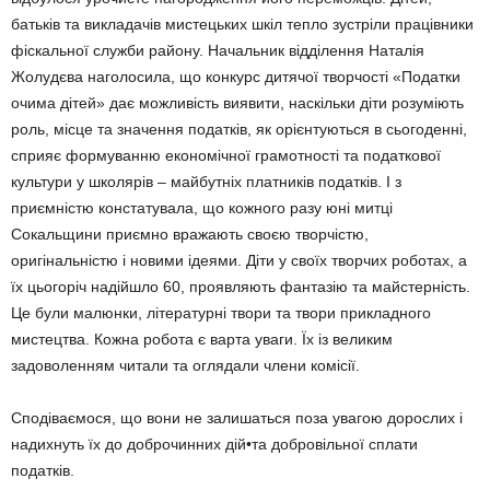
батьків та викладачів мистецьких шкіл тепло зустріли працівники
фіскальної служби району. Начальник відділення Наталія
Жолудєва наголосила, що конкурс дитячої творчості «Податки
очима дітей» дає можливість виявити, наскільки діти розуміють
роль, місце та значення податків, як орієнтуються в сьогоденні,
сприяє формуванню економічної грамотності та податкової
культури у школярів – майбутніх платників податків. І з
приємністю констатувала, що кожного разу юні митці
Сокальщини приємно вражають своєю творчістю,
оригінальністю і новими ідеями. Діти у своїх творчих роботах, а
їх цьогоріч надійшло 60, проявляють фантазію та майстерність.
Це були малюнки, літературні твори та твори прикладного
мистецтва. Кожна робота є варта уваги. Їх із великим
задоволенням читали та оглядали члени комісії.
Сподіваємося, що вони не залишаться поза увагою дорослих і
надихнуть їх до доброчинних дій•та добровільної сплати
податків.