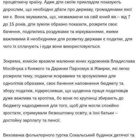
процвітаючу країну. Адже діти своїм прикладом показують
дорослим, що необхідно дбати про державу, громадянами якої
ми є. Вона зауважила, що, незважаючи на свій юний вік – від 7
до 15 років, діти зуміли образно показати, розкрити своє
бачення, поділились роздумами та міркуваннями, якими
важливими й необхідними для розвитку держави є податки, для
чого їх сплачують і куди вони використовуються.
Зокрема, комісію вразили малюнки юних художників Владислава
Мосійчука з Княжого та Даринки Пархомук зі Жвирки, які легко
розкрили тему, подаючи яскравими та зрозумілими для
однолітків образами, своє бачення наповнення бюджету та
збору податків, підкресливши, що щоденна праця податківців
дуже важлива та кропітка, бо вони по крупинці збирають до
бюджету надходження для того, щоб діти могли спокійно
зростати, отримували безкоштовну освіту, а їхні батьки –
достойну зарплату та пенсії.
Вихованка фольклорного гуртка Сокальський будинок дитячої та