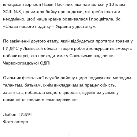
юнацької творчості Надія Пасічник, яка навчається у 10 класі
ЗСШ №3, прочитала байку про податки, які треба платити
неодмінно, щоб наша країна розвивалася і процвітала, бо
«Слава нашого податку – Україна у достатку».
По закінченні другого етапу, який відбудеться протягом травня у
ГУ ДФС у Львівській області, творчі роботи конкурсантів зможуть
побачити усі, хто приходитиме у Сокальське відділення
Червоноградської ОДПІ.
Очільник фіскальної служби району щиро подякувала молодим
талантам, батькам, їхнім викладачам за працелюбність,
завзятість, побажала міцного здоров’я, відмінних успіхів у
навчанні та творчого самовираження.
Любов ПУЗИЧ.
Фото автора.