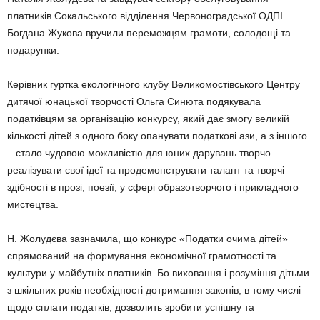
платників Сокальського відділення Червоноградської ОДПІ
Богдана Жукова вручили переможцям грамоти, солодощі та
подарунки.
Керівник гуртка екологічного клубу Великомостівського Центру
дитячої юнацької творчості Ольга Синюта подякувала
податківцям за організацію конкурсу, який дає змогу великій
кількості дітей з одного боку опанувати податкові ази, а з іншого
– стало чудовою можливістю для юних дарувань творчо
реалізувати свої ідеї та продемонструвати талант та творчі
здібності в прозі, поезії, у сфері образотворчого і прикладного
мистецтва.
Н. Жолудєва зазначила, що конкурс «Податки очима дітей»
спрямований на формування економічної грамотності та
культури у майбутніх платників. Бо виховання і розуміння дітьми
з шкільних років необхідності дотримання законів, в тому числі
щодо сплати податків, дозволить зробити успішну та