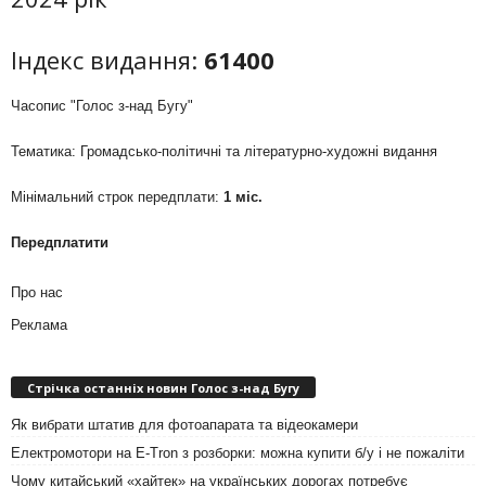
Індекс видання:
61400
Часопис "Голос з-над Бугу"
Тематика: Громадсько-політичні та літературно-художні видання
Мінімальний строк передплати:
1 міс.
Передплатити
Про нас
Реклама
Стрічка останніх новин Голос з-над Бугу
Як вибрати штатив для фотоапарата та відеокамери
Електромотори на E-Tron з розборки: можна купити б/у і не пожаліти
Чому китайський «хайтек» на українських дорогах потребує