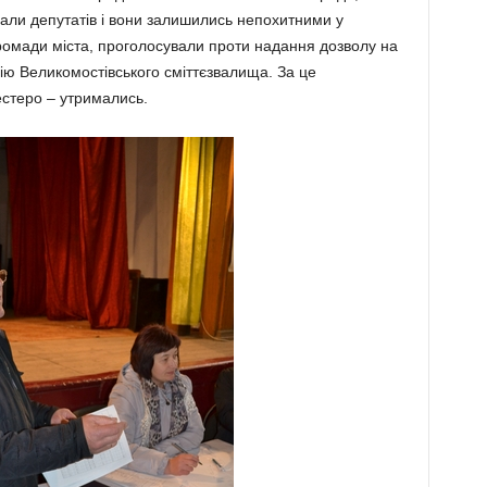
онали депутатів і вони залишились непохитними у
ромади міста, проголосували проти надання дозволу на
рію Великомостівського сміттєзвалища. За це
естеро – утримались.