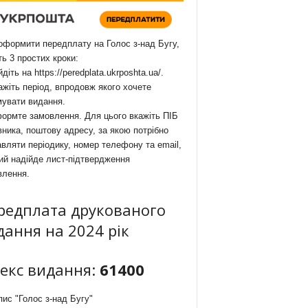
формити передплату на Голос з-над Бугу,
ть 3 простих кроки:
йдіть на
https://peredplata.ukrposhta.ua/
.
ажіть період, впродовж якого хочете
мувати видання.
ормте замовлення. Для цього вкажіть ПІБ
ника, поштову адресу, за якою потрібно
вляти періодику, номер телефону та email,
ий надійде лист-підтвердження
влення.
редплата друкованого
дання на 2024 рік
декс видання:
61400
ис "Голос з-над Бугу"