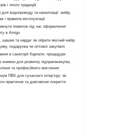
рів і тепло традицій
 для водопроводу та каналізації: вибір,
ж і правила експлуатації
никнути помилок під час оформлення
ту в Amigo
 шашки та нарди: як обрати якісний набір
ому, подарунка чи оптової закупівлі
ання в санаторії Карпати: процедури
с-книжки для розвитку підприємництва,
ління та професійного мислення
еум ПВХ для сучасного інтер’єру: як
ти практичне та довговічне покриття