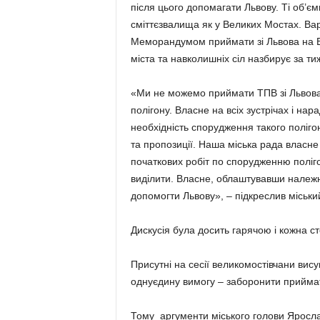
після цього допомагати Львову. Ті об’є
сміттєзвалища як у Великих Мостах. Вар
Меморандумом приймати зі Львова на В
міста та навколишніх сіл назбирує за ти
«Ми не можемо приймати ТПВ зі Львова,
полігону. Власне на всіх зустрічах і на
необхідність спорудження такого поліг
та пропозиції. Наша міська рада власне
початкових робіт по спорудженню поліг
виділити. Власне, облаштувавши належн
допомогти Львову», – підкреслив міськи
Дискусія була досить гарячою і кожна 
Присутні на сесії великомостівчани вис
однуєдину вимогу – заборонити приймати
Тому аргументи міського голови Ярослав