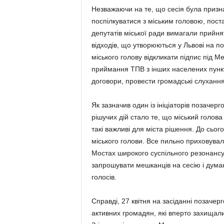
Незважаючи на те, що сесія була призна
поспілкуватися з міським головою, пост
депутатів міської ради вимагали прийн
відходів, що утворюються у Львові на по
міського голову відкликати підпис під
приймання ТПВ з інших населених пунктів
договори, провести громадські слухання 
Як зазначив один із ініціаторів позачерг
рішучих дій стало те, що міський голов
такі важливі для міста рішення. До сьог
міського голови. Все пильно приховува
Мостах широкого суспільного резонансу
запрошувати мешканців на сесію і думаю
голосів.
Справді, 27 квітня на засіданні позачер
активних громадян, які вперто захищали 