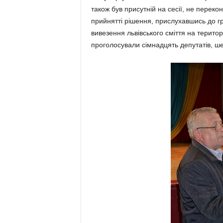
також був присутній на сесії, не перек
прийнятті рішення, прислухавшись до г
вивезення львівського сміття на терито
проголосували сімнадцять депутатів, ш