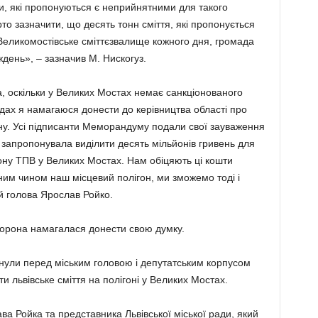
ми, які пропонуються є неприйнятними для такого
то зазначити, що десять тонн сміття, які пропонується
еликомостівське сміттєзвалище кожного дня, громада
ждень», – зазначив М. Нискогуз.
 оскільки у Великих Мостах немає санкціонованого
радах я намагаюся донести до керівництва області про
ону. Усі підписанти Меморандуму подали свої зауваження
 запропонувала виділити десять мільйонів гривень для
ону ТПВ у Великих Мостах. Нам обіцяють ці кошти
им чином наш місцевий полігон, ми зможемо тоді і
й голова Ярослав Ройко.
сторона намагалася донести свою думку.
унули перед міським головою і депутатським корпусом
 львівське сміття на полігоні у Великих Мостах.
а Ройка та представника Львівської міської ради, який