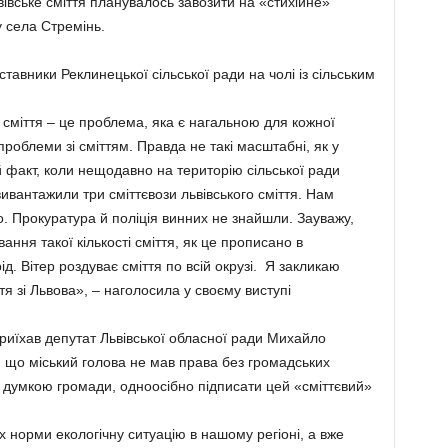
івське сміття планувалось завозити на «стихійне»
 села Стремінь.
тавники Реклинецької сільської ради на чолі із сільським
сміття – це проблема, яка є нагальною для кожної
 проблеми зі сміттям. Правда не такі масштабні, як у
 факт, коли нещодавно на територію сільської ради
ивантажили три сміттєвози львівського сміття. Нам
. Прокуратура й поліція винних не знайшли. Зауважу,
ання такої кількості сміття, як це прописано в
ід. Вітер роздуває сміття по всій окрузі. Я закликаю
тя зі Львова», – наголосила у своєму виступі
риїхав депутат Львівської обласної ради Михайло
в, що міський голова не мав права без громадських
з думкою громади, одноосібно підписати цей «сміттєвий»
 норми екологічну ситуацію в нашому регіоні, а вже