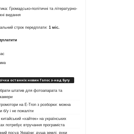
ика: Громадсько-політичні та літературно-
жні видання
мальний строк передплати:
1 міс.
дплатити
нас
ама
річка останніх новин Голос з-над Бугу
брати штатив для фотоапарата та
окамери
ромотори на E-Tron з розборки: можна
и б/у і не пожаліти
китайський «хайтек» на українських
ах потребує втручання програміста
ний посуд України: душа землі, руки