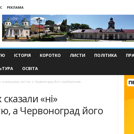
С
РЕКЛАМА
’Ю
ІСТОРІЯ
КОРОТКО
ЛИСТИ
ПОЛІТИКА
ПР
ЬТУРА
ОСВІТА
і» львівському сміттю, а Червоноград його прийматиме
 сказали «ні»
тю, а Червоноград його