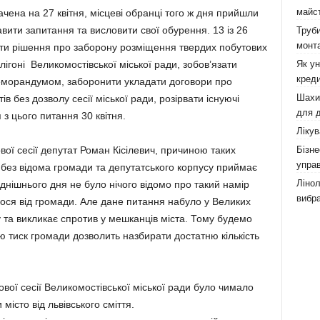
майст
чена на 27 квітня, місцеві обранці того ж дня прийшли
авити запитання та висловити свої обурення. 13 із 26
Труби
монта
яти рішення про заборону розміщення твердих побутових
Як у
лігоні Великомостівської міської ради, зобов’язати
креди
 Меморандумом, заборонити укладати договори про
Шахи,
 без дозволу сесії міської ради, розірвати існуючі
для д
з цього питання 30 квітня.
Лікув
Бізне
ової сесії депутат Роман Кісілевич, причиною таких
управ
а без відома громади та депутатського корпусу приймає
Лінол
однішнього дня не було нічого відомо про такий намір
вибра
лося від громади. Але дане питання набуло у Великих
 та викликає спротив у мешканців міста. Тому будемо
 тиск громади дозволить назбирати достатню кількість
гової сесії Великомостівської міської ради було чимало
місто від львівського сміття.