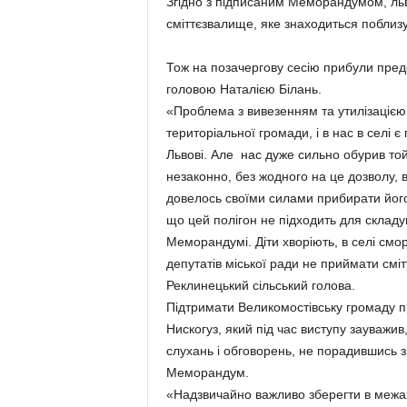
Згідно з підписаним Меморандумом, льв
сміттєзвалище, яке знаходиться поблизу
Тож на позачергову сесію прибули предс
головою Наталією Білань.
«Проблема з вивезенням та утилізацією 
територіальної громади, і в нас в селі є
Львові. Але нас дуже сильно обурив той
незаконно, без жодного на це дозволу, в
довелось своїми силами прибирати його
що цей полігон не підходить для складув
Меморандумі. Діти хворіють, в селі смор
депутатів міської ради не приймати сміт
Реклинецький сільський голова.
Підтримати Великомостівську громаду п
Нискогуз, який під час виступу зауважи
слухань і обговорень, не порадившись 
Меморандум.
«Надзвичайно важливо зберегти в межах