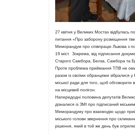
27 квітня у Великих Мостах відбулась по
питання «Про заборону розміщення твер
Меморандум про співпрацю Львова з пол
19 міст. Зокрема, від підписання докум
Старого Самбора, Белза, Самбора та Бр
Проте проблема приймання ТПВ не омин
разом із своїми обранцями зібралися у
міської ради для того, щоб обговорити 
на місцевий полігон.
Напередодні половина депутатів Великом
дізналися із ЗМІ про підписаний міськ
Меморандуму про взаємодію щодо прийм
міського голови звернення про скликання
рішення, який в той же день був оприлю