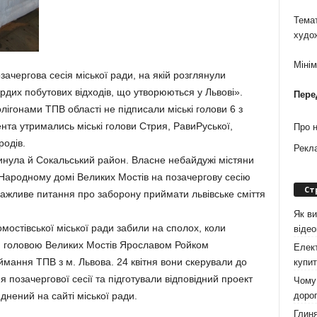
Темат
худо
Міні
зачергова сесія міської ради, на якій розглянули
дих побутових відходів, що утворюються у Львові».
Пере
ігонами ТПВ області не підписали міські голови 6 з
ента утримались міські голови Стрия, РавиРуської,
Про 
одів.
Рекл
ула й Сокальський район. Власне небайдужі містяни
 Народному домі Великих Мостів на позачергову сесію
Ст
важливе питання про заборону приймати львівське сміття
Як ви
остівської міської ради забили на сполох, коли
віде
им головою Великих Мостів Ярославом Ройком
Елект
ання ТПВ з м. Львова. 24 квітня вони скерували до
купит
 позачергової сесії та підготували відповідний проект
Чому 
дорог
днений на сайті міської ради.
Глиня