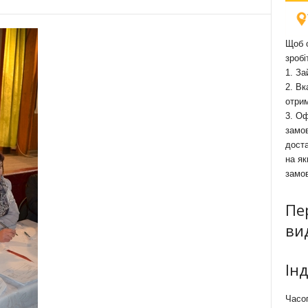
Щоб о
зробі
1. За
2. Вк
отри
3. Оф
замов
доста
на як
замо
Пе
ви
Ін
Часоп