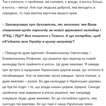
Так є клопоти, є проблеми, які напевно, є всюди, в когось більші,
в когось – менші. Але оця людська доброта, яка виходить зі
середини, то така візитна карточка вашого краю.
– Заговоривши про духовність, то запитаю: яке Ваше
ставлення щодо переходу на новий церковний календар і
УГКЦ, і ПЦУ? Все почалося з Томоса. А що потрібно, щоб
об’єднати всю Украї­ну в цьому напрямку?
– Передусім дуже вдячний і Блаженнішому Святославу, і
Блаженнішому Епіфанію, що рішення про перехід на новий
календар було прийнято в унісон. Це дуже важливо. Я завжди,
при зустрічі із ієрархами Україн­ських церков казав, що хотілося б
якнай­швидше. Але не важливо трохи швидше, трохи пізніше, а
дуже важливо – разом. Бо два календарі в Українських церквах,
це був би поділ. І те, що влада наших церков, ієрархи, Синоди
прийняли таке виважене в унісон рішення, яке направду
очікували лю­ди, дуже важливо. Бо це поглиблює єдність, яка
сьогодні так важлива. Бо що таке є наша Українська греко-