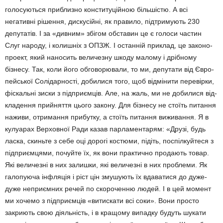
голосуються приблизно конституційною більшістю. А всі
негативні рішення, дискусійні, як правило, підтримують 230
депутатів. І за «дивним» збігом обставин це є голоси частин
Слуг на­роду, і колишніх з ОПЗЖ. І останній приклад, це законо­
проект, який наносить величезну шкоду ма­лому і дрібному
бізнесу. Так, коли його обговорювали, то ми, депутати від Єв­ро­
пей­ської Солідарності, добилися того, щоб відмінити перевірки,
фіскальні зиски з під­при­ємців. Але, на жаль, ми не добилися від­
кладення прийняття цього закону. Для бізнесу не стоїть питання
наживи, отриман­ня прибутку, а стоїть питання виживання. Я в
кулуарах Верховної Ради казав парламен­тарям: «Друзі, будь
ласка, скиньте з себе оці дорогі костюми, підіть, поспілкуйтеся з
підприємцями, почуйте їх, як вони практично продають товар.
Які величезні в них залиш­ки, які величезні в них проблеми. Як
галопу­юча інфляція і ріст цін змушують їх вдавати­ся до дуже-
дуже неприємних речей по скороченню людей. І в цей момент
ми хочемо з підприємців «витискати всі соки». Вони просто
закриють свою діяльність, і в кращо­му випадку будуть шукати