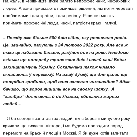
На жаль, в керів­ництві дуже багато непрофесійних, нефа­хових
людей. А вони приймають помилкові рішення, які потім череваті
проблемами і для країни, і для регіону. Рішення мають
приймати професійні люди, чесні, патріоти краю і галузі.
– Позаду вже більше 500 днів війни, яку розпочала росія.
Це, звичайно, раху­ють з 24 лютого 2022 року. Але все ж
таки це набагато більше, рахунок йде на роки. Невідомо
скільки ще попереду тривожних днів і ночей наші Воїни
захи­щатимуть Україну. Сокальчани також чимало
вкладають у перемогу. На вашу думку, що для цього ще
потрібно зроби­ти, щоб вона настала чимшвидше? Адже
бачимо, що ворог нищить все на своєму шляху. А
“калібри” долітають й до Львова, вбиваючи мирних
людей…
– Я би сьогодні запитав тих людей, які в березні минулого року
кричали що тиждень-півтора, і ми будемо проводити парад
пере­моги на Красній площі в Москві. Я би дуже хотів запитати