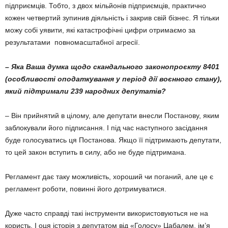
підприємців. Тобто, з двох мільйо­нів підприємців, практично
кожен четвертий зупинив діяльність і закрив свій бізнес. Я тільки
можу собі уявити, які катастрофічні цифри отримаємо за
результатами повно­масштабної агресії.
– Яка Ваша думка щодо скандального законопроєкту 8401
(особливості опо­даткування у період дії воєнного стану),
який підтримали 239 народних депутатів?
– Він прийнятий в цілому, але депутати внесли Постанову, яким
заблокували його підписання. І під час наступного засідання
буде голосуватись ця Постанова. Якщо її підтримають депутати,
то цей закон вступить в силу, або не буде підтримана.
Регламент дає таку можливість, хороший чи поганий, але це є
регламент роботи, по­винні його дотримуватися.
Дуже часто справді такі інструменти вико­ристовуються не на
користь. І оця історія з депутатом від «Голосу» Цабалем, ім’я