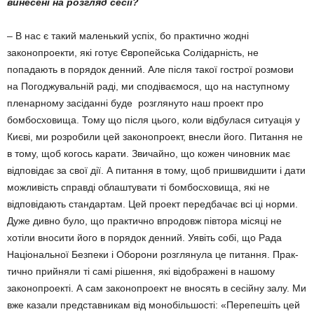
винесе­ні на розгляд сесії?
– В нас є такий маленький успіх, бо прак­тично жодні
законопроекти, які готує Євро­пейська Солідарність, не
попадають в порядок денний. Але після такої гострої розмови
на Погоджувальній раді, ми спо­діваємося, що на наступному
пленарному засіданні буде розглянуто наш проект про
бомбосховища. Тому що після цього, коли відбулася ситуація у
Києві, ми розробили цей законопроект, внесли його. Питання не
в тому, щоб когось карати. Звичайно, що кожен чиновник має
відповідає за свої дії. А питання в тому, щоб пришвидшити і дати
можливість справді облаштувати ті бомбо­сховища, які не
відповідають стандартам. Цей проект передбачає всі ці норми.
Дуже дивно було, що практично впродовж півтора місяці не
хотіли вносити його в порядок ден­ний. Уявіть собі, що Рада
Національної Без­пеки і Оборони розглянула це питання. Прак­
тично прийняли ті самі рішення, які ві­до­б­ра­жені в нашому
законопроекті. А сам законопроект не вносять в сесійну залу. Ми
вже казали представникам від монобіль­шості: «Перепешіть цей