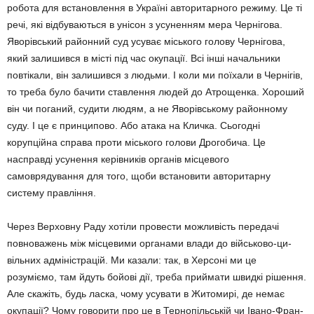
робота для вста­новлення в Україні авторитарного ре­жиму. Це ті
речі, які відбуваються в унісон з усунен­ням мера Чернігова.
Яворівський районний суд усуває міського голову Черні­гова,
який залишився в місті під час окупації. Всі інші начальники
повтікали, він залишився з лю­дьми. І коли ми поїхали в Чернігів,
то треба було бачити ставлення людей до Атро­щен­ка. Хороший
він чи поганий, судити людям, а не Яворівському районному
суду. І це є принципово. Або атака на Кличка. Сьогодні
корупційна справа проти міського голови Дрогобича. Це
насправді усунення керівників органів місцевого
самоврядування для того, щоби встановити авторитарну
систему прав­ління.
Через Верховну Раду хотіли провести мож­ливість передачі
повноважень між місце­вими органами влади до військово-ци­
вільних адміністрацій. Ми казали: так, в Хер­соні ми це
розуміємо, там йдуть бойові дії, треба приймати швидкі рішення.
Але скажіть, будь ласка, чому усувати в Житомирі, де немає
окупації? Чому говорити про це в Тернопільській чи Івано-Фран­