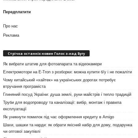
Передплатити
Про нас
Реклама
Стрічка останніх новин Голос з-над Бугу
Як вибрати штатив для фотоапарата та відеокамери
Електромотори на E-Tron з розборки: можна купити б/у і не пожаліти
Чому китайський «хайтек» на українських дорогах потребує
втручання програміста
Глиняний посуд України: душа землі, руки майстрів і тепло традицій
Труби для водопроводу та каналізації: вибір, монтаж і правила
експлуатації
Як уникнути помилок під час оформлення кредиту в Amigo
Шахи, шашки та нарди: як обрати якісний набір для дому, подарунка
чи оптової закупівлі