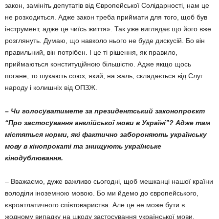
закон, замініть депу­татів від Європейської Солідарності, нам це
не розходиться. Адже закон треба прий­мати для того, щоб був
інструмент, адже це чиїсь життя». Так уже виглядає що його вже
розглянуть. Думаю, що навколо нього не буде дискусій. Бо він
правильний, він потрі­бен. І це ті рішення, як правило,
приймають­ся конституційною більшістю. Адже якщо щось
погане, то шукають союз, який, на жаль, складається від Слуг
народу і колиш­ніх від ОПЗЖ.
– Чи голосуватимете за президентсь­кий законопроєкт
“Про застосування англійської мови в Україні”? Адже там
містяться норми, які фактично заборо­няють українську
мову в кінопрокаті та знищують українське
кінодублювання.
– Вважаємо, дуже важливо сьогодні, щоб мешканці нашої кра­їни
володіли іноземною мовою. Бо ми йдемо до європейського,
євро­атлатичного співто­вариства. Але це не може бути в
жодному випадку на шкоду застосування української мови.