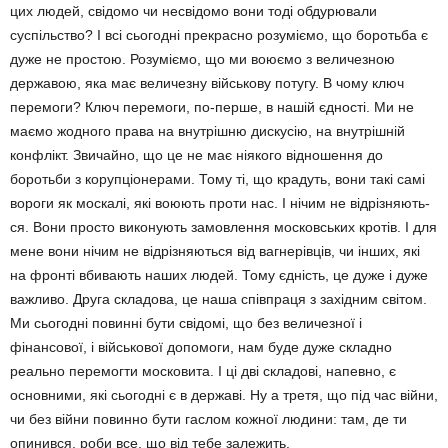
цих людей, свідомо чи несві­домо вони тоді обдурювали
суспільство? І всі сьогодні прекрасно розуміємо, що бо­ротьба є
дуже не простою. Розуміємо, що ми воюємо з величезною
державою, яка має величезну військову потугу. В чому ключ
перемоги? Ключ перемоги, по-перше, в на­шій єдності. Ми не
маємо жодного права на внутрішню дискусію, на внутрішній
конфлікт. Звичайно, що це не має ніякого відношення до
боротьби з корупціонерами. Тому ті, що крадуть, вони такі самі
вороги як москалі, які воюють проти нас. І нічим не відрізняють­
ся. Вони просто виконують замовлення мос­ковських кротів. І для
мене вони нічим не відрізняються від вагнерівців, чи інших, які
на фронті вбивають наших людей. Тому єд­ність, це дуже і дуже
важливо. Друга складо­ва, це наша співпраця з західним світом.
Ми сьогодні повинні бути свідомі, що без величезної і
фінансової, і військової допомо­ги, нам буде дуже складно
реально пере­могти московита. І ці дві складові, на­певно, є
основними, які сьогодні є в державі. Ну а тре­тя, що під час війни,
чи без війни повинно бу­ти гаслом кожної людини: там, де ти
опи­нився, роби все, що від тебе залежить.