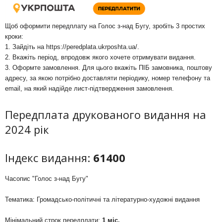
Щоб оформити передплату на Голос з-над Бугу, зробіть 3 простих
кроки:
1. Зайдіть на
https://peredplata.ukrposhta.ua/
.
2. Вкажіть період, впродовж якого хочете отримувати видання.
3. Оформте замовлення. Для цього вкажіть ПІБ замовника, поштову
адресу, за якою потрібно доставляти періодику, номер телефону та
email, на який надійде лист-підтвердження замовлення.
Передплата друкованого видання на
2024 рік
Індекс видання:
61400
Часопис "Голос з-над Бугу"
Тематика: Громадсько-політичні та літературно-художні видання
Мінімальний строк передплати:
1 міс.