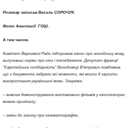
Розмову записав Василь СОРОЧУК.
Фото Анастасії ГОШ.
А тим часом.
Комітет Верховної Ради підтримав за­кон про англійську мову,
вилучивши норми про кіно і телебачення. Депутат фракції
“Європейська солідарність” Володимир В’ятрович повідомив,
що з документа заб­рали всі моменти, які могли б звузити
вико­ристання української мови. Зокрема:
– вимога демонстрування англомовних фільмів у кінотеатрах
мовою оригіналу;
– зміни до закону про кінематографію;