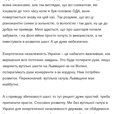
всіма нюансами, але так виглядає, що всі схематози, які
існували до того часу коли я був голо­вою ОДА, вони
повертаються знову на цей час. Так розумію, що всі ці
різноманітні схеми із зольністю, із вологістю і так далі, ну це до
добра не приведе. Мені здається, що про шахтарів почали
забувати, і на фоні вій­ни просто хочуть їх використати, а не
інвес­тувати в розвиток шахт. А це дуже небез­печно.
Енергетична незалежність України – це набагато важливіше, ніж
вирішення всіх по­точних завдань. Хто буде потирати руки, як­що
закриють вугільні шахти на Львівщині чи на Волині,
потиратимуть руки конкуренти з-за кордону. Нам потрібен
розвиток. Пере­конаний, вугільна галузь Львівщини має
майбутнє.
А з приводу збитковості шахт, то тут ре­цепт дуже простий: треба
припинити красти. Стосовно розвитку. Ми без вугільної галузі в
Україні для енергетичної незалежності держави, не обійдемося.