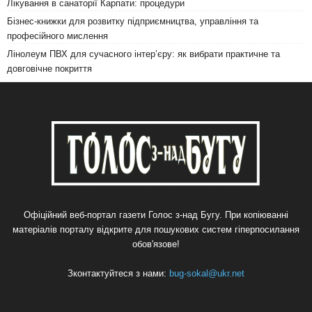
Лікування в санаторії Карпати: процедури
Бізнес-книжки для розвитку підприємництва, управління та
професійного мислення
Лінолеум ПВХ для сучасного інтер’єру: як вибрати практичне та
довговічне покриття
Офіційний веб-портал газети Голос з-над Бугу. При копіюванні
матеріалів порталу відкрите для пошукових систем гіперпосилання
обов'язове!
Зконтактуйтеся з нами:
bug-sokal@ukr.net