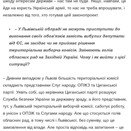
шкоду інтересам держави – нас там не буде. Якщо, навпаки, це
йде на користь Українській армії, то нас не треба впрошувати, і
незалежно від того, хто готував цей законопроект.
– У Львівській облраді не можуть приступити до
виконання своїх обо­в’яз­ків замість вибулих депутати
від ЄС, не засідає чи не приймає рішення
територіальна виборча комісія. Змінюють голів
обласних рад на Західній Україні. Чому і як вийти з цієї
ситуації?
– Дивним випадком у Львові більшість територіальної комісії
складають представ­ни­ки Слуг народу, ОПЖЗ та Циганської
партії. Уявіть собі, що керівника Циганської пар­тії розшукує
Служба безпеки України за державну зраду, а його представник,
тут, у Львівській територіальній виборчій комісії, саботує роботу,
в унісон з ОПЗЖ та Слугами на­роду. Але що стосується голів
обласних рад, в тому числі і Львівської, без сумніву, що це
замовлення від влади. Але проста відповідь на запитання – це