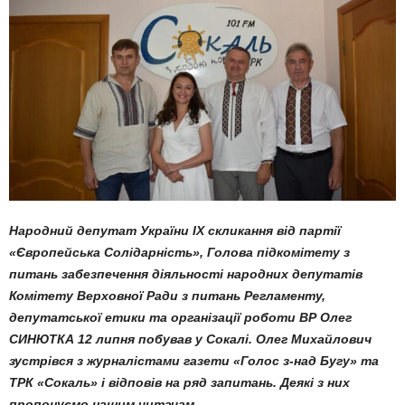
Народний депутат України IX скликання від партії
«Європей­ська Солідарність», Голова підкомітету з
питань забезпечення діяльності народних депутатів
Комітету Верховної Ради з питань Регламенту,
депутатської етики та організації роботи ВР Олег
СИНЮТКА 12 липня побував у Сокалі. Олег Михайлович
зустрівся з журналіс­тами газети «Голос з-над Бугу» та
ТРК «Сокаль» і відповів на ряд запитань. Деякі з них
пропонуємо нашим читачам.