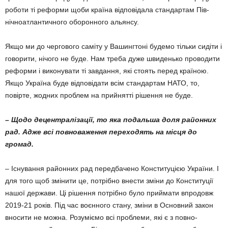
роботи ті рефор­ми щоби країна відповідала стандар­там Пів­
нічноатлантичного оборонного альянсу.
Якщо ми до чергового саміту у Вашингтоні будемо тільки сидіти і
говорити, нічого не буде. Нам треба дуже швиденько проводити
реформи і виконувати ті завдання, які стоять перед країною.
Якщо Україна буде відповіда­ти всім стандартам НАТО, то,
повірте, жод­них проблем на прийнятті рішення не буде.
– Щодо децентралізації, то яка по­дальша доля районних
рад. Адже всі пов­новаження переходять на місця до
громад.
– Існування районних рад передбачено Конституцією України. І
для того щоб змінити це, потрібно внести зміни до Конституції
на­шої держави. Ці рішення потрібно було прий­мати впродовж
2019-21 років. Під час воєн­ного стану, зміни в Основний закон
вносити не можна. Розуміємо всі проблеми, які є з пов­но­