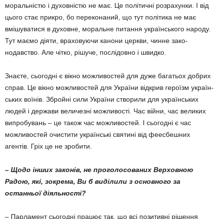
моральністю і духовністю не має. Це політичні розрахунки. І від
цього стає прикро, бо переконаний, що тут політи­ка не має
вмішуватися в духовне, моральне питання українського народу.
Тут маємо дія­ти, враховуючи канони церкви, чинне зако­
нодавство. Але чітко, рішуче, послідовно і швидко.
Знаєте, сьогодні є вікно можливостей для дуже багатьох добрих
справ. Це вікно мож­ливостей для України відкрив героїзм україн­
ських воїнів. Збройні сили України створили для українських
людей і держави величезні можливості. Час війни, час великих
випробувань – це також час можливостей. І сьогодні є час
можливостей очистити українські свя­тині від феесбешних
агентів. Гріх це не зробити.
– Щодо інших законів, не проголосова­них Верховною
Радою, які, зокрема, Ви б виділили з основного за
останньої діяльності?
– Парламент сьогодні працює так, що всі позитивні рішення