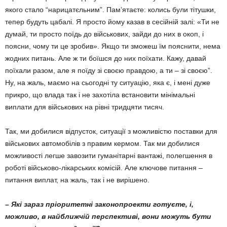
якого стало “нарицатєльним”. Пам’ятаєте: колись були тітушки,
тепер будуть цабалі. Я просто йому казав в сесійній залі: «Ти не
думай, ти просто поїдь до військових, зайди до них в окоп, і
поясни, чому ти це зробив». Якщо ти зможеш їм пояснити, нема
жодних пи­тань. Але ж ти боїшся до них поїхати. Кажу, давай
поїхали разом, але я поїду зі своєю правдою, а ти – зі своєю”.
Ну, на жаль, має­мо на сьогодні ту ситуацію, яка є, і мені ду­же
прикро, що влада так і не захотіла встановити мінімальні
виплати для військових на рівні тридцяти тисяч.
Так, ми добилися відпусток, ситуації з можливістю поставки для
військових авто­мобілів з правим кермом. Так ми добилися
можливості легше завозити гуманітарні вантажі, полегшення в
роботі військово-лікарських комісій. Але ключове питання –
питання виплат, на жаль, так і не вирішено.
– Які зараз пріоритетні законопроек­ти готуєте, і,
можливо, в найближчій перспективі, вони можуть бути