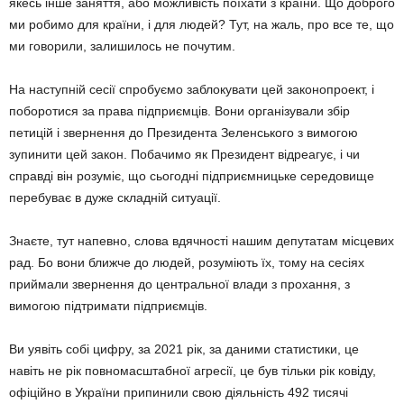
якесь інше занят­тя, або можливість поїхати з країни. Що доб­рого
ми робимо для країни, і для людей? Тут, на жаль, про все те, що
ми говорили, за­лишилось не почутим.
На наступній сесії спробуємо заблокувати цей законопроект, і
поборотися за права підприємців. Вони організували збір
петицій і звернення до Президента Зеленського з вимогою
зупинити цей закон. Побачимо як Президент відреагує, і чи
справді він розуміє, що сьогодні підприємницьке середовище
перебуває в дуже складній ситуації.
Знаєте, тут напевно, слова вдячності на­шим депутатам місцевих
рад. Бо вони ближ­че до людей, розуміють їх, тому на сесіях
приймали звернення до центральної влади з прохання, з
вимогою підтримати підприємців.
Ви уявіть собі цифру, за 2021 рік, за дани­ми статистики, це
навіть не рік повномас­штабної агресії, це був тільки рік ковіду,
офі­ційно в України припинили свою діяльність 492 тисячі