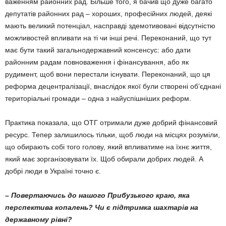
важенням районних рад. Більше того, я бачив що дуже багато
депутатів ра­йонних рад – хороших, професійних людей, деякі
ма­ють великий потенціал, насправді здемо­тивовані відсутністю
можливостей впливати на ті чи інші речі. Переконаний, що тут
має бути такий загальнодержавний консенсус: або дати
районним радам повно­важення і фінансування, або як
рудимент, щоб вони перестали існувати. Переконаний, що ця
реформа децентралізації, внаслідок якої були створені об’єднані
територіальні гро­ма­ди – одна з найуспішніших реформ.
Практика показала, що ОТГ отримали ду­же добрий фінансовий
ресурс. Тепер зали­шилось тільки, щоб люди на місцях розумі­ли,
що обирають собі того голову, який впли­ва­тиме на їхнє життя,
який має зорга­­нізовувати їх. Щоб обирали добрих людей. А
добрі люди в Україні точно є.
– Повертаючись до нашого Прибузь­кого краю, яка
перспектива копалень? Чи є підтримка шахтарів на
державно­му рівні?