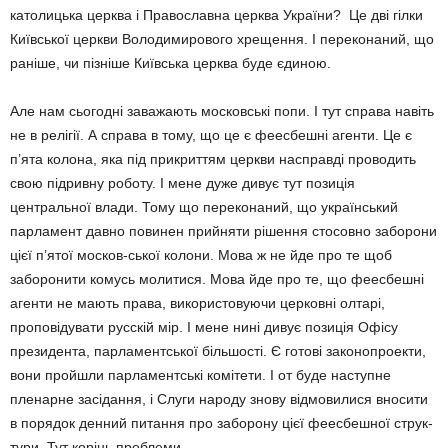
католицька церква і Право­славна церква України? Це дві гілки
Київсь­кої церкви Володимирового хрещення. І переконаний, що
раніше, чи пізніше Київська церква буде єдиною.
Але нам сьогодні заважають московські попи. І тут справа навіть
не в релігії. А спра­ва в тому, що це є феесбешні агенти. Це є
п’ята колона, яка під прикриттям церкви насправді проводить
свою підривну роботу. І мене дуже дивує тут позиція
центральної влади. Тому що переконаний, що українсь­кий
парламент давно повинен прийняти рі­шення стосовно заборони
цієї п’ятої москов-ської колони. Мова ж не йде про те щоб
заборонити комусь молитися. Мова йде про те, що феесбешні
агенти не мають права, використовуючи церковні олтарі,
проповіду­вати русскій мір. І мене нині дивує позиція Офісу
президента, парламентської більшос­ті. Є готові законопроекти,
вони пройшли парламентські комітети. І от буде наступне
пленарне засідання, і Слуги народу знову відмовилися вносити
в порядок денний пи­тання про заборону цієї феесбешної струк­
тури. Тут корінь проблеми.