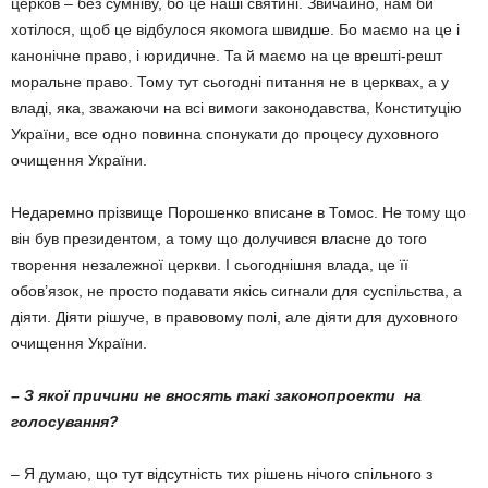
церков – без сумні­ву, бо це наші святині. Звичайно, нам би
хотілося, щоб це відбулося якомога швидше. Бо маємо на це і
канонічне право, і юридич­не. Та й маємо на це врешті-решт
моральне право. Тому тут сьогодні питання не в цер­квах, а у
владі, яка, зважаючи на всі вимоги законодавства, Конституцію
України, все одно повинна спонукати до процесу духов­ного
очищення України.
Недаремно прізвище Порошенко вписане в Томос. Не тому що
він був президентом, а тому що долучився власне до того
творен­ня незалежної церкви. І сьогоднішня влада, це її
обов’язок, не просто подавати якісь сигнали для суспільства, а
діяти. Діяти рішу­че, в правовому полі, але діяти для духов­ного
очищення України.
– З якої причини не вносять такі зако­нопроекти на
голосування?
– Я думаю, що тут відсутність тих рішень нічого спільного з