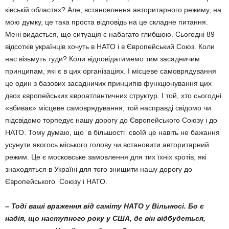
ківській областях? Але, встановлення авторитарного режиму, на
мою думку, це така проста відповідь на це складне питання.
Мені видається, що ситуація є набагато глибшою. Сьогодні 89
відсотків українців хочуть в НАТО і в Європейський Союз. Коли
нас візьмуть туди? Коли відпо­відатимемо тим засадничим
принципам, які є в цих організаціях. І місцеве само­вря­дування
це один з базових засадничих принципів функціонування цих
двох європейських євроатлантичних структур. І той, хто сьогодні
«вбиває» місцеве само­врядування, той насправді свідомо чи
підсвідомо торпедує нашу дорогу до Євро­пейського Союзу і до
НАТО. Тому думаю, що в більшості своїй це навіть не бажання
усунути якогось міського голову чи вста­новити авторитарний
режим. Це є мос­ковське замовлення для тих їхніх кротів, які
знаходяться в Україні для того знищити нашу дорогу до
Європейського Союзу і НАТО.
– Тоді ваші враження від саміту НАТО у Вільнюсі. Бо є
надія, що наступного року у США, де він відбудеться,