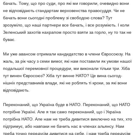
бачать. Тому, що про суди, про які ми говори­ли, очевидно вони
не відповідають стандар­там верховенства правосуддя. Чи не
бачать вони сьогодні проблему зі свободою слова? Тут
зрозуміло, що наші партнери все бачать, і все розумі­ють. І коли
Зеленський захотів нахрапом просто взяти за горло, ну то так не
буває.
Ми уже авансом отримали кандидатство в члени Євросоюзу. На
жаль, за рік часу з семи вимог, які нам поставили як умови на­шої
подальшої перемовної процедури, ми виконали тільки три. Хіба
тут винен Євро­союз? Хіба тут винне НАТО? Це вина сьогод­
нішніх представників влади, які не роблять ті кроки, за які вони
відповідають.
Переконаний, що Україна буде в НАТО. Переконаний, що НАТО
потрібне Україні. Але я так само переконаний, що і Україна
потрібна НАТО. Але нам не треба дивитися виключно на тих, хто
підтри­мує, або нав­паки не бачить нас в членах альянсу. Нам
треба точно передусім дивити­ся на себе, і нам треба передусім