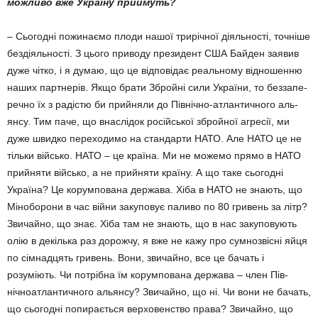
можли­во вже Україну приймуть?
– Сьогодні пожи­наємо плоди нашої триріч­ної діяльності, точніше
бездіяльності. З цьо­го приводу пре­зидент США Байден заявив
дуже чітко, і я думаю, що це відповідає ре­альному відно­шенню
наших партнерів. Як­що брати Зброй­ні сили України, то беззапе­
речно їх з радістю би прийняли до Північно-атлантичного аль­
янсу. Тим паче, що внаслі­док російської збройної агресії, ми
дуже швидко перехо­димо на стандарти НАТО. Але НАТО це не
тільки військо. НАТО – це країна. Ми не можемо прямо в НАТО
прий­няти військо, а не прийняти країну. А що таке сьогодні
Україна? Це корумпована дер­жава. Хіба в НАТО не знають, що
Міноборо­ни в час війни закуповує паливо по 80 гривень за літр?
Звичайно, що знає. Хіба там не знають, що в нас закуповують
олію в де­кілька раз до­рожчу, я вже не кажу про сумно­звісні яйця
по сімнадцять гривень. Вони, звичайно, все це бачать і
розуміють. Чи по­трібна їм корум­пована держава – член Пів­
нічноатлантичного альянсу? Звичайно, що ні. Чи вони не ба­чать,
що сьогодні попира­ється верховенство права? Звичайно, що