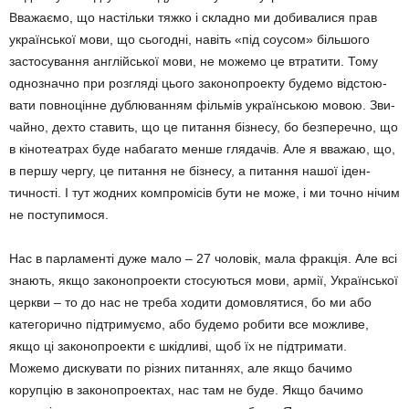
Вважаємо, що настільки тяжко і склад­но ми добивалися прав
української мови, що сьогодні, навіть «під соусом» більшого
застосування англій­ської мови, не може­мо це втратити. Тому
однозначно при роз­гляді цього законопроек­ту будемо відстою­
вати повноцінне дублю­ванням фільмів українсь­кою мовою. Зви­
чайно, дехто ста­вить, що це питання бізнесу, бо безперечно, що
в кінотеатрах буде наба­гато менше гля­дачів. Але я вважаю, що,
в першу чергу, це питання не бізнесу, а пи­тання нашої іден­
тичності. І тут жодних ком­про­місів бути не може, і ми точно нічим
не поступимося.
Нас в парламенті дуже мало – 27 чоловік, мала фракція. Але всі
знають, якщо законопроекти стосуються мови, армії, Української
церкви – то до нас не треба ходити домовля­тися, бо ми або
категорично підтримуємо, або будемо робити все можливе,
якщо ці законопроекти є шкідливі, щоб їх не підтри­мати.
Можемо дискувати по різних питаннях, але якщо бачимо
корупцію в законопроек­тах, нас там не буде. Якщо бачимо