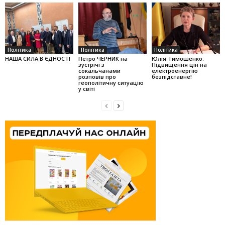
Політика
Політика
Політика
НАША СИЛА В ЄДНОСТІ
Петро ЧЕРНИК на
Юлія Тимошенко:
зустрічі з
Підвищення цін на
сокальчанами
електроенергію
розповів про
безпідставне!
геополітичну ситуацію
у світі