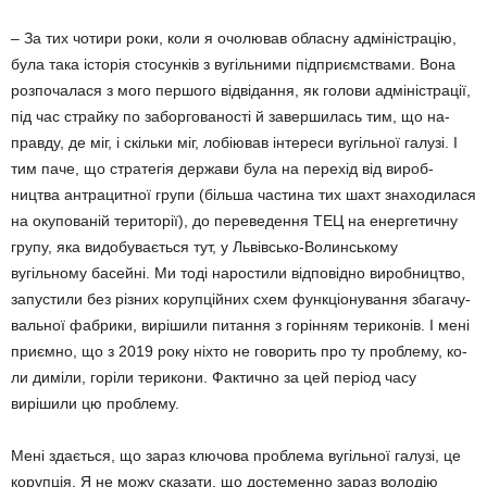
– За тих чотири роки, коли я очолював об­ласну адміністрацію,
була така істо­рія сто­сун­ків з вугільними підприємствами. Вона
роз­почалася з мого першого відвідання, як голови адміністрації,
під час страйку по заборгованості й завершилась тим, що на­
прав­ду, де міг, і скільки міг, лобіював інте­реси вугільної галузі. І
тим паче, що стратегія держави була на перехід від вироб­
ництва антрацитної групи (більша частина тих шахт знаходилася
на окупованій терито­рії), до переведення ТЕЦ на енергетичну
групу, яка видобувається тут, у Львівсько-Волинському
вугільному басейні. Ми тоді наростили від­повідно виробництво,
запустили без різних корупційних схем фун­кціонування збагачу­
вальної фабрики, вирі­шили питання з го­рінням териконів. І мені
приємно, що з 2019 року ніхто не говорить про ту проблему, ко­
ли диміли, горіли терико­ни. Фактично за цей період часу
вирішили цю проблему.
Мені здається, що зараз ключова пробле­ма вугільної галузі, це
корупція. Я не можу сказати, що достеменно зараз володію