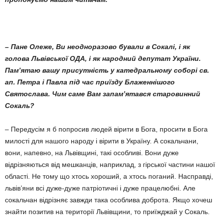
– Пане Олеже, Ви неодноразово бували в Сокалі, і як
голова Львівської ОДА, і як народний депутат України.
Пам’я­таю вашу присутність у катедрально­му соборі св.
ап. Петра і Павла під час приїзду Блаженнішого
Святослава. Чим саме Вам запам’ятався старовинний
Сокаль?
– Передусім я б попросив людей вірити в Бога, просити в Бога
милості для нашого народу і вірити в Україну. А сокальчани,
вони, напевно, на Львівщині, такі особливі. Вони дуже
відрізняються від мешканців, наприклад, з гірської частини нашої
області. Не тому що хтось хороший, а хтось поганий. Насправді,
львів’яни всі дуже-дуже патріо­тичні і дуже працелюбні. Але
сокальчан відрізняє завжди така особлива доброта. Якщо хочеш
знайти позитив на території Львівщини, то приїжджай у Сокаль.