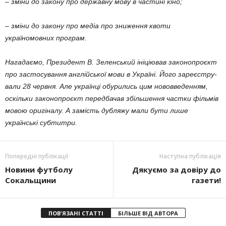
– зміни до закону про державну мову в частині кіно;
– зміни до закону про медіа про зниження квоти
україномовних програм.
Нагадаємо, Президент В. Зеленський ініціював законопроєкт
про застосування англійської мови в Україні. Його зареєстру­
вали 28 червня. Але українці обурились цим нововведенням,
оскільки законопроєкт пе­редбачав збільшення частки фільмів
мовою оригіналу. А замість дубляжу мали бути лише
українські субтитри.
Попередні публікації
Наступна публікація
Новини футболу
Дякуємо за довіру до
Сокальщини
газети!
ПОВ'ЯЗАНІ СТАТТІ
БІЛЬШЕ ВІД АВТОРА