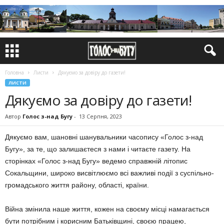
Головна
Листи
Дякуємо за довіру до газети!
ЛИСТИ
Дякуємо за довіру до газети!
Автор
Голос з-над Бугу
-
13 Серпня, 2023
Дякуємо вам, ша­новні шанувальники часопису «Голос з-над
Бугу», за те, що зали­шаєтеся з нами і читаєте газе­ту. На
сторінках «Голос з-над Бугу» ведемо справжній літопис
Сокальщини, широко висвітлюємо всі важ­ливі події з суспільно-
громадсько­го життя району, області, країни.
Війна змінила наше життя, кожен на своєму місці намагається
бути по­трібним і корисним Батьківщині, своєю працею,