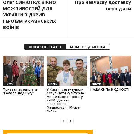
Олег СИНЮТКА: ВІКНО
Про невчасну доставку
МОЖЛИВОСТЕЙ ДЛЯ
періодики
УКРАЇНИ ВІДКРИВ
ГЕРОЇЗМ УКРАЇНСЬКИХ
ВОЇНІВ
ПОВ'ЯЗАНІ СТАТТІ
БІЛЬШЕ ВІД АВТОРА
Листи
Листи
Листи
Триває передплата
У Києві презентували
НАША СИЛА В ЄДНОСТІ
“Голос з-над Бугу”
результати культурно-
мистецького проєкту
«ДІМ: Дитяча
Інклюзивна
Медіастудія. Місце
сили»