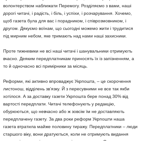
волонтерством наближати Пе­ремогу. Розді­ляємо з вами, наші
дорогі чи­тачі, і радість, і біль, і успі­хи, і розчару­вання. Хоче­мо,
щоб газета була для вас і порадником, і співрозмовни­ком, і
другом. Дякуємо воїнам, що сьогодні можемо жи­ти і трудитися
під мирним не­бом, яке три­мають над на­ми наші захис­ники.
Проте тижневики не всі на­ші читачі і шанувальники отримують
вчасно. Деяким перед­платникам приносять їх із запізненням, а
то й одночасно всі примірники за місяць.
Реформи, які активно впроваджує Укрпошта, – це скорочення
листонош, відділень зв’язку. Й з пересувними не все так якби
хотілося. А за доставку газе­ти Укрпошта бере понад 30% від
вар­тості передплати. Читачі телефону­ють у редакцію,
обурюються, що не­вчасно або ж зовсім їм не доставля­ють
передплачену газету. За два роки реформ Укрпошти наша
газета втра­тила майже половину тиражу. Перед­платники – люди
старшого віку, вони дратуються, коли не отримують ви­дання