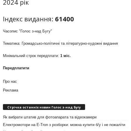
2024 рік
Індекс видання:
61400
Часопис "Голос з-над Бугу"
Тематика: Громадсько-політичні та літературно-художні видання
Мінімальний строк передплати:
1 міс.
Передплатити
Про нас
Реклама
Стрічка останніх новин Голос з-над Бугу
Як вибрати штатив для фотоапарата та відеокамери
Електромотори на E-Tron з розборки: можна купити б/у і не пожаліти