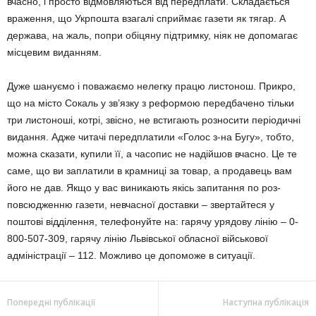
вчасно, і просто відмовляються від передплати. Складається
враження, що Укрпо­шта взагалі сприймає газети як тя­гар. А
держава, на жаль, попри обіця­ну підтримку, ніяк не допомагає
міс­цевим виданням.
Дуже шануємо і поважаємо нелег­ку працю листо­нош. Прикро,
що на місто Сокаль у зв’язку з реформою перед­бачено тільки
три листоноші, котрі, звісно, не встигають роз­носити періодичні
видання. Адже читачі передпла­тили «Голос з-на Бугу», тобто,
можна сказати, купили її, а часо­пис не надійшов вчасно. Це те
са­ме, що ви запла­тили в крамниці за товар, а прода­вець вам
його не дав. Якщо у вас виникають якісь запитання по роз­
повсюдженню газети, невчасної до­ставки – звертайтеся у
поштові від­ділення, телефонуйте на: гарячу урядову лінію – 0-
800-507-309, гарячу лінію Львівської облас­ної військової
адміністрації – 112. Можли­во це допоможе в ситуації.
Попередні публікації
Наступна публікація