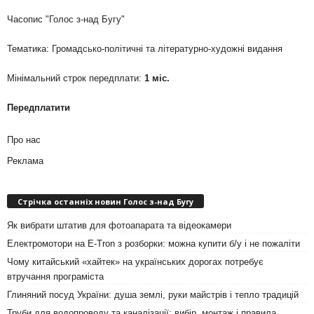
Часопис "Голос з-над Бугу"
Тематика: Громадсько-політичні та літературно-художні видання
Мінімальний строк передплати:
1 міс.
Передплатити
Про нас
Реклама
Стрічка останніх новин Голос з-над Бугу
Як вибрати штатив для фотоапарата та відеокамери
Електромотори на E-Tron з розборки: можна купити б/у і не пожаліти
Чому китайський «хайтек» на українських дорогах потребує
втручання програміста
Глиняний посуд України: душа землі, руки майстрів і тепло традицій
Труби для водопроводу та каналізації: вибір, монтаж і правила