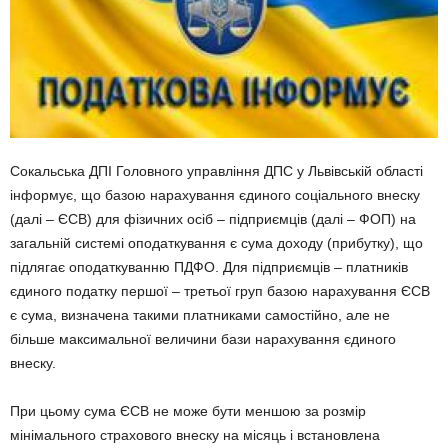
Сокальська ДПІ Головного управління ДПС у Львівській області
інформує, що базою нарахування єдиного соціального внеску
(далі – ЄСВ) для фізичних осіб – підприємців (далі – ФОП) на
загальній системі оподаткування є сума доходу (прибутку), що
підлягає оподаткуванню ПДФО. Для підприємців – платників
єдиного податку першої – третьої груп базою нарахування ЄСВ
є сума, визначена такими платниками самостійно, але не
більше максимальної величини бази нарахування єдиного
внеску.
При цьому сума ЄСВ не може бути меншою за розмір
мінімального страхового внеску на місяць і встановлена