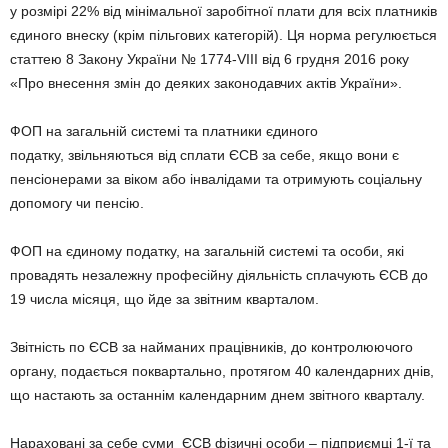
у розмірі 22% від мінімальної заробітної плати для всіх платників
єдиного внеску (крім пільгових категорій). Ця норма регулюється
статтею 8 Закону України № 1774-VІІІ від 6 грудня 2016 року
«Про внесення змін до деяких законодавчих актів України».
ФОП на загальній системі та платники єдиного
податку, звільняються від сплати ЄСВ за себе, якщо вони є
пенсіонерами за віком або інвалідами та отримують соціальну
допомогу чи пенсію.
ФОП на єдиному податку, на загальній системі та особи, які
провадять незалежну професійну діяльність сплачують ЄСВ до
19 числа місяця, що йде за звітним кварталом.
Звітність по ЄСВ за найманих працівників, до контролюючого
органу, подається поквартально, протягом 40 календарних днів,
що настають за останнім календарним днем звітного кварталу.
Нараховані за себе суми ЄСВ фізичні особи – підприємці 1-ї та