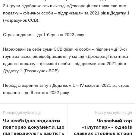
2-ї групи відображають в складі «Декларації платника єдиного
податку – фізичної особи – підприємця» за 2021 рік в Додатку 1
(Розрахунок ЄСВ).
Строк подання – до 1 березня 2022 року.
Нараховані за себе суми ЄСВ фізичні особи – підприємці 3-ої
групи за ввесь рік відображають у складі «Декларації платника
єдиного податку – фізичної особи – підприємця» за 2021 рік в
Додатку 1 (Розрахунок ЄСВ).
Період створення звіту з Додатком 1 – IV квартал 2021 р., строк
подання – до 9 лютого 2022 року.
Попередні публікації
Наступна публікація
Чи необхідно подавати
Чоловічий хор
повторно документи, що
«Плугатар» – одна із
підтверджують вартість
слав­них сторінок історії