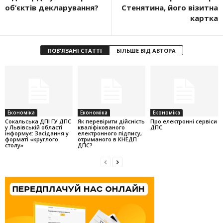
об’єктів декларування?
Стенятина, його візитна
картка
ПОВ'ЯЗАНІ СТАТТІ
БІЛЬШЕ ВІД АВТОРА
Економіка
Економіка
Економіка
Cокальська ДПІ ГУ ДПС
Як перевірити дійсність
Про електронні сервіси
у Львівській області
кваліфікованого
ДПС
інформує: Засідання у
електронного підпису,
форматі «круглого
отриманого в КНЕДП
столу»
ДПС?