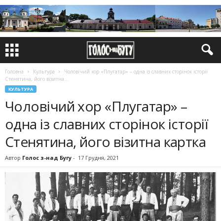
Головна
Культура
Чоловічий хор «Плугатар» – одна із слав­них сторінок історії
Стенятина, його візитна...
КУЛЬТУРА
Чоловічий хор «Плугатар» –
одна із слав­них сторінок історії
Стенятина, його візитна картка
Автор
Голос з-над Бугу
-
17 Грудня, 2021