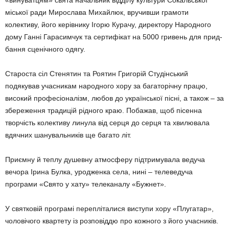
міської ради Мирослава Михайлюк, вручивши гра­моти
колективу, його керівнику Ігорю Курачу, директору Народного
дому Ганні Гарасимчук та сертифікат на 5000 гривень для прид­
бання сценічного одягу.
Староста сіл Стенятин та Роятин Григорій Студінський
подякував учасникам народного хору за багаторічну працю,
високий професі­оналізм, любов до української пісні, а також – за
збереження традицій рідного краю. Побажав, щоб пісенна
творчість колективу линула від серця до серця та хвилювала
вдячних шанувальників ще багато літ.
Приємну й теплу душевну атмосферу підтримувала ведуча
вечора Ірина Булка, уродженка села, нині – телеведуча
програми «Свято у хату» телеканалу «Бужнет».
У святковій програмі перепліталися висту­пи хору «Плугатар»,
чоловічого квартету із розповіддю про кожного з його учасників.