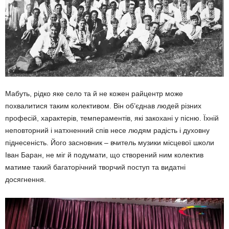
Мабуть, рідко яке село та й не кожен райцентр може
похвалитися таким колекти­вом. Він об’єднав людей різних
професій, характерів, темпераментів, які закохані у пісню. Їхній
неповторний і натхненний спів несе людям радість і духовну
піднесеність. Його засновник – вчитель музики місцевої школи
Іван Баран, не міг й подумати, що створений ним колектив
матиме такий багаторічний творчий поступ та видатні
досягнення.