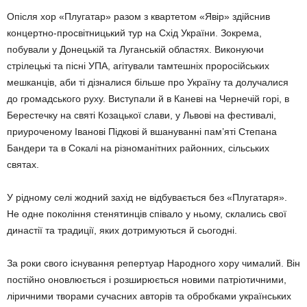
Опісля хор «Плугатар» разом з квартетом «Явір» здійснив
концертно-просвітницький тур на Схід України. Зокрема,
побували у Донецькій та Луганській областях. Викону­ючи
стрілецькі та пісні УПА, агітували там­тешніх проросійських
мешканців, аби ті дізналися більше про Україну та долучалися
до громадського руху. Виступали й в Каневі на Чернечій горі, в
Берестечку на святі Ко­зацької слави, у Львові на фестивалі,
приуроченому Іванові Підкові й вшануванні пам’яті Степана
Бандери та в Сокалі на різноманітних районних, сільських
святах.
У рідному селі жодний захід не відбува­ється без «Плугатаря».
Не одне покоління стенятинців співало у ньому, склались свої
династії та традиції, яких дотримуються й сьогодні.
За роки свого існування репертуар Hарод­ного хору чималий. Він
постійно оновлюється і розширюється новими патріотичними,
ліричними творами сучасних авторів та обробками українських