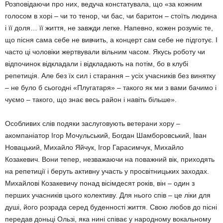
Розповідаючи про них, ведуча констатувала, що «за кожним
голосом в хорі – чи то тенор, чи бас, чи баритон – стоїть людина
і її до­ля… її життя, не завжди легке. Напевно, кожен розуміє те,
що пісня сама себе не вивчить, а концерт сам себе не підготує. І
часто ці чоловіки жертвували вільним часом. Якусь роботу чи
відпочинок відкладали і відкладають на потім, бо в клубі
репетиція. Але без їх сил і старання – усіх учасників без винятку
– не було б сьогодні «Плугата­ря» – такого як ми з вами бачимо і
чуємо – такого, що знає весь район і навіть більше».
Особливих слів подяки заслуговують вете­рани хору –
акомпаніатор Ігор Мочульський, Богдан Шамборовський, Іван
Новацький, Михайло Яйчук, Ігор Гарасимчук, Михайло
Козакевич. Вони тепер, незважаючи на по­важний вік, приходять
на репетиції і беруть активну участь у просвітницьких заходах.
Михайлові Козакевичу понад вісімдесят років, він – один з
перших учасників цього колективу. Для нього спів – це ліки для
душі, його розрада серед буденності життя. Свою любов до пісні
передав доньці Ользі, яка нині співає у народному вокальному