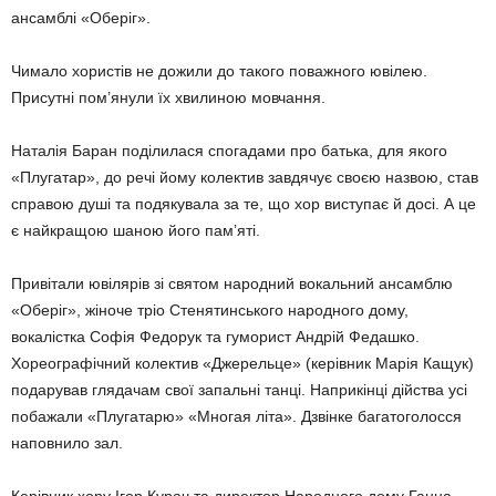
ансам­блі «Оберіг».
Чимало хористів не дожили до такого по­важного ювілею.
Присутні пом’янули їх хви­линою мовчання.
Наталія Баран поділилася спогадами про батька, для якого
«Плугатар», до речі йому колектив завдячує своєю назвою, став
спра­вою душі та подякувала за те, що хор висту­пає й досі. А це
є найкращою шаною його пам’яті.
Привітали ювілярів зі святом народний вокальний ансамблю
«Оберіг», жіноче тріо Стенятинського народного дому,
вокалістка Софія Федорук та гуморист Андрій Федашко.
Хореографічний колектив «Джерельце» (керівник Марія Кащук)
подарував глядачам свої запальні танці. Наприкінці дійства усі
побажали «Плугатарю» «Многая літа». Дзвінке багатоголосся
наповнило зал.
Керівник хору Ігор Курач та директор На­родного дому Ганна