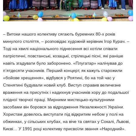
– Витоки нашого колективу сягають бурем­них 80-х років
минулого століття, – розпові­дає художній керівник Ігор Курач. –
Тоді на хвилі національного піднесення всі хотіли співати
патріотичні, повстанські, козацькі, стрілецькі пісні, які раніше
навіть згадувати було заборонено. «Плугатар» налічував до
п’ятдесяти учасників. Перший концерт, як кажуть старожили
«бойове хрещення», відбувся у Роятині, бо на той час у
Стенятині будували новий клуб. Виступ справив вели­чезне
враження на присутніх і надихнув учасників хору до подальшої
плідної творчої праці. Мирними мистецько-культурними
засобами він боровся за відродження Неза­лежності України.
Хористам довелось виступати під відкритим небом у полі на
обжинках, у сільських клубах, на віче та святах у Сокалі, Львові,
Києві… У 1991 році колективу присвоїли звання «Народний».