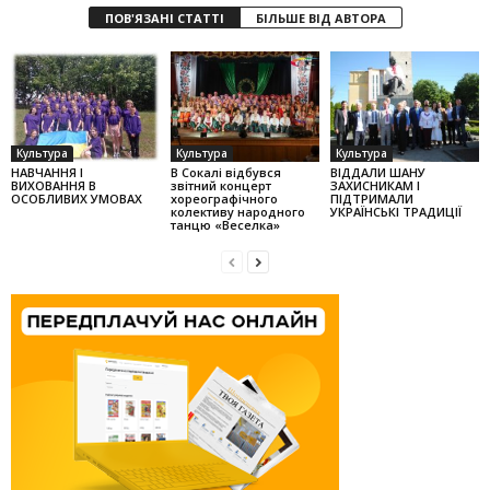
ПОВ'ЯЗАНІ СТАТТІ
БІЛЬШЕ ВІД АВТОРА
Культура
Культура
Культура
НАВЧАННЯ І
В Сокалі відбувся
ВІДДАЛИ ШАНУ
ВИХОВАННЯ В
звітний концерт
ЗАХИСНИКАМ І
ОСОБЛИВИХ УМОВАХ
хореографічного
ПІДТРИМАЛИ
колек­тиву народного
УКРАЇНСЬКІ ТРАДИЦІЇ
танцю «Веселка»