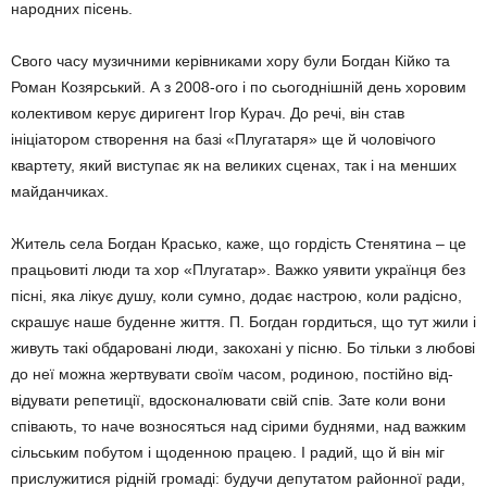
народних пісень.
Свого часу музичними керівниками хору були Богдан Кійко та
Роман Козярський. А з 2008-ого і по сьогоднішній день хоровим
колективом керує диригент Ігор Курач. До речі, він став
ініціатором створення на базі «Плугатаря» ще й чоловічого
квартету, який виступає як на великих сценах, так і на мен­ших
майданчиках.
Житель села Богдан Красько, каже, що гордість Стенятина – це
працьовиті люди та хор «Плугатар». Важко уявити українця без
пісні, яка лікує душу, коли сумно, додає настрою, коли радісно,
скрашує наше буден­не життя. П. Богдан гордиться, що тут жили і
живуть такі обдаровані люди, закохані у пісню. Бо тільки з любові
до неї можна жер­твувати своїм часом, родиною, постійно від­
відувати репетиції, вдосконалювати свій спів. Зате коли вони
співають, то наче воз­носяться над сірими буднями, над важким
сільським побутом і щоденною працею. І радий, що й він міг
прислужитися рідній громаді: будучи депутатом районної ради,