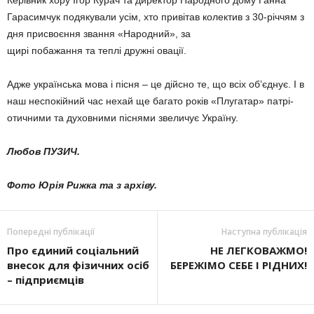
Гарасимчук подякували усім, хто привітав колектив з 30-річчям з
дня присвоєння звання «Народний», за
щирі побажання та теплі дружні овації.
Адже українська мова і пісня – це дійсно те, що всіх об’єднує. І в
наш неспокійний час нехай ще багато років «Плугатар» патрі­
отичними та духовними піснями звеличує Україну.
Любов ПУЗИЧ.
Фото Юрія Рижка та з архіву.
Попередні публікації
Наступна публікація
Про єдиний соціальний
НЕ ЛЕГКОВАЖМО!
внесок для фізичних осіб
БЕРЕЖІМО СЕБЕ І РІДНИХ!
– підприємців