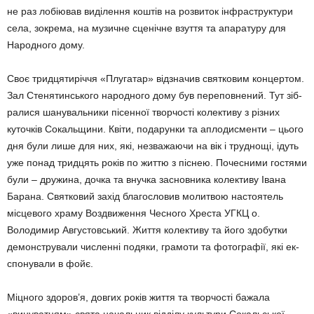
не раз лобіював виділення коштів на розви­ток інфраструктури
села, зокрема, на музич­не сценічне взуття та апаратуру для
Народ­ного дому.
Своє тридцятиріччя «Плугатар» відзначив святковим концертом.
Зал Стенятинського народного дому був переповнений. Тут зіб­
ралися шанувальники пісенної творчості колективу з різних
куточків Сокальщини. Квіти, подарунки та аплодисменти – цього
дня були лише для них, які, незважаючи на вік і труднощі, ідуть
уже понад тридцять років по життю з піснею. Почесними гостями
були – дружина, дочка та внучка засновника колективу Івана
Барана. Святковий захід благословив молитвою настоятель
місцево­го храму Воздвиження Чесного Хреста УГКЦ о.
Володимир Августовський. Життя колек­тиву та його здобутки
демонстрували чис­ленні подяки, грамоти та фотографії, які ек­
спонували в фойє.
Міцного здоров’я, довгих років життя та творчості бажала
«винуватцям» свята на­чальник відділу культури Сокальської