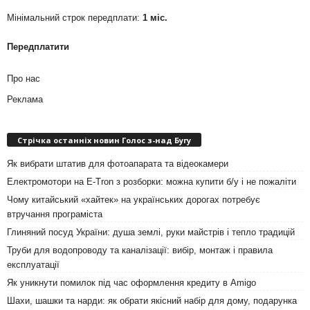
Мінімальний строк передплати:
1 міс.
Передплатити
Про нас
Реклама
Стрічка останніх новин Голос з-над Бугу
Як вибрати штатив для фотоапарата та відеокамери
Електромотори на E-Tron з розборки: можна купити б/у і не пожаліти
Чому китайський «хайтек» на українських дорогах потребує
втручання програміста
Глиняний посуд України: душа землі, руки майстрів і тепло традицій
Труби для водопроводу та каналізації: вибір, монтаж і правила
експлуатації
Як уникнути помилок під час оформлення кредиту в Amigo
Шахи, шашки та нарди: як обрати якісний набір для дому, подарунка