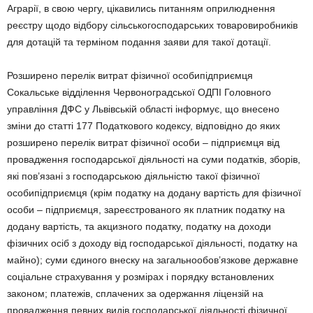
Аграрії, в свою чергу, цікавились питанням оприлюднення
реєстру щодо відбору сільськогосподарських товаровиробників
для дотацій та терміном подання заяви для такої дотації.
Розширено перелік витрат фізичної особипідприємця
Cокальське відділення Червоноградської ОДПІ Головного
управління ДФС у Львівській області інформує, що внесено
зміни до статті 177 Податкового кодексу, відповідно до яких
розширено перелік витрат фізичної особи – підприємця від
провадження господарської діяльності на суми податків, зборів,
які пов’язані з господарською діяльністю такої фізичної
особипідприємця (крім податку на додану вартість для фізичної
особи – підприємця, зареєстрованого як платник податку на
додану вартість, та акцизного податку, податку на доходи
фізичних осіб з доходу від господарської діяльності, податку на
майно); суми єдиного внеску на загальнообов’язкове державне
соціальне страхування у розмірах і порядку встановлених
законом; платежів, сплачених за одержання ліцензій на
провадження певних видів господарської діяльності фізичної