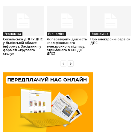
Економіка
Економіка
Економіка
Cокальська ДПІ ГУ ДПС
Як перевірити дійсність
Про електронні сервіси
у Львівській області
кваліфікованого
ДПС
інформує: Засідання у
електронного підпису,
форматі «круглого
отриманого в КНЕДП
столу»
ДПС?