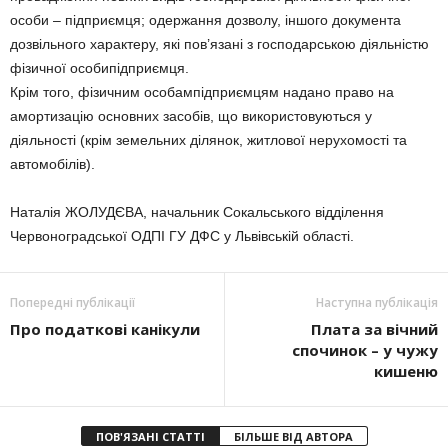
особи – підприємця; одержання дозволу, іншого документа
дозвільного характеру, які пов’язані з господарською діяльністю
фізичної особипідприємця.
Крім того, фізичним особампідприємцям надано право на
амортизацію основних засобів, що використовуються у
діяльності (крім земельних ділянок, житлової нерухомості та
автомобілів).
Наталія ЖОЛУДЄВА, начальник Сокальського відділення
Червоноградської ОДПІ ГУ ДФС у Львівській області.
Попередні публікації
Наступна публікація
Про податкові канікули
Плата за вічний
спочинок – у чужу
кишеню
ПОВ'ЯЗАНІ СТАТТІ
БІЛЬШЕ ВІД АВТОРА