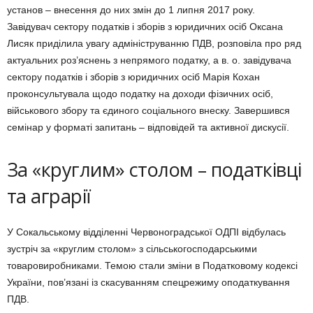
установ – внесення до них змін до 1 липня 2017 року.
Завідувач сектору податків і зборів з юридичних осіб Оксана
Лисяк приділила увагу адмініструванню ПДВ, розповіла про ряд
актуальних роз’яснень з непрямого податку, а в. о. завідувача
сектору податків і зборів з юридичних осіб Марія Кохан
проконсультувала щодо податку на доходи фізичних осіб,
військового збору та єдиного соціального внеску. Завершився
семінаp у форматі запитань – відповідей та активної дискусії.
За «круглим» столом – податківці
та аграрії
У Сокальському відділенні Червоноградської ОДПІ відбулась
зустріч за «круглим столом» з сільськогосподарськими
товаровиробниками. Темою стали зміни в Податковому кодексі
України, пов’язані із скасуванням спецрежиму оподаткування
ПДВ.