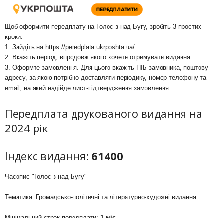
Щоб оформити передплату на Голос з-над Бугу, зробіть 3 простих
кроки:
1. Зайдіть на
https://peredplata.ukrposhta.ua/
.
2. Вкажіть період, впродовж якого хочете отримувати видання.
3. Оформте замовлення. Для цього вкажіть ПІБ замовника, поштову
адресу, за якою потрібно доставляти періодику, номер телефону та
email, на який надійде лист-підтвердження замовлення.
Передплата друкованого видання на
2024 рік
Індекс видання:
61400
Часопис "Голос з-над Бугу"
Тематика: Громадсько-політичні та літературно-художні видання
Мінімальний строк передплати:
1 міс.