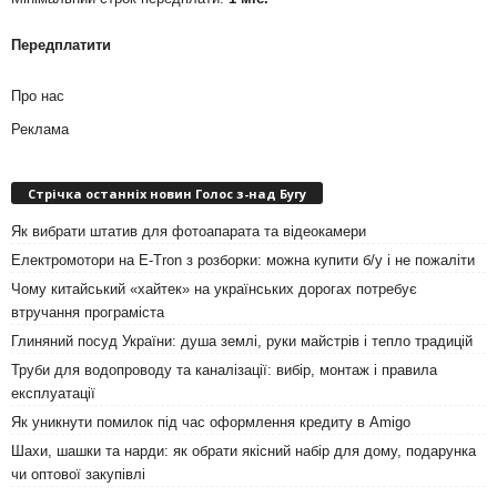
Передплатити
Про нас
Реклама
Стрічка останніх новин Голос з-над Бугу
Як вибрати штатив для фотоапарата та відеокамери
Електромотори на E-Tron з розборки: можна купити б/у і не пожаліти
Чому китайський «хайтек» на українських дорогах потребує
втручання програміста
Глиняний посуд України: душа землі, руки майстрів і тепло традицій
Труби для водопроводу та каналізації: вибір, монтаж і правила
експлуатації
Як уникнути помилок під час оформлення кредиту в Amigo
Шахи, шашки та нарди: як обрати якісний набір для дому, подарунка
чи оптової закупівлі