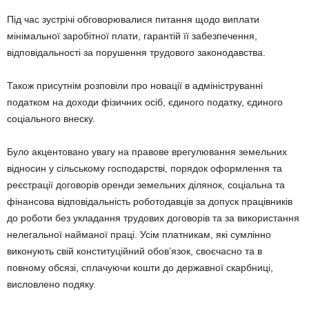
Під час зустрічі обговорювалися питання щодо виплати
мінімальної заробітної плати, гарантій її забезпечення,
відповідальності за порушення трудового законодавства.
Також присутнім розповіли про новації в адмініструванні
податком на доходи фізичних осіб, єдиного податку, єдиного
соціального внеску.
Було акцентовано увагу на правове врегулювання земельних
відносин у сільському господарстві, порядок оформлення та
реєстрації договорів оренди земельних ділянок, соціальна та
фінансова відповідальність роботодавців за допуск працівників
до роботи без укладання трудових договорів та за використання
нелегальної найманої праці. Усім платникам, які сумлінно
виконують свій конституційний обов’язок, своєчасно та в
повному обсязі, сплачуючи кошти до державної скарбниці,
висловлено подяку.