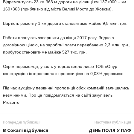
Відремонтують 23 км 363 м дороги на ділянці км 137+000 – км
160+363 (приблизно від міста Великі Мости до Жовкви).
Вартість ремонту 1 км дороги становитиме майже 9,5 млн. грн.
Роботи планують завершити до кінця 2017 року. Згідно з
договірною ціною, на заробітні плати передбачено 2,3 млн. грн.,
прибуток становитиме майже 527 тис. грн.
Окрім переможця, участь у торгах взяло лише ТОВ «Онур
конструкціон інтернешнл» з пропозицією на 0,03% дорожчою.
Під час аукціону первинні пропозиції обох компаній залишались
незмінними. Про це повідомляється на сайті закупівель
Prozorro.
Попередні публікації
Наступна публікація
В Сокалі відбулися
ДЕНЬ ПОЛЯ У ПАФ