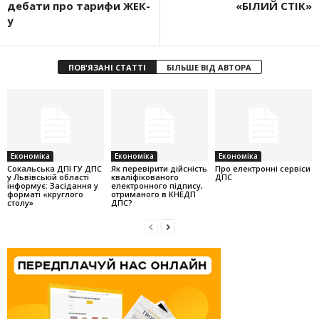
дебати про тарифи ЖЕК-
«БІЛИЙ СТІК»
у
ПОВ'ЯЗАНІ СТАТТІ
БІЛЬШЕ ВІД АВТОРА
Економіка
Економіка
Економіка
Cокальська ДПІ ГУ ДПС
Як перевірити дійсність
Про електронні сервіси
у Львівській області
кваліфікованого
ДПС
інформує: Засідання у
електронного підпису,
форматі «круглого
отриманого в КНЕДП
столу»
ДПС?