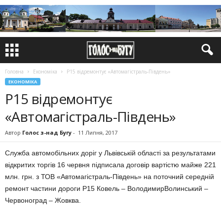
Головна
Економіка
Р15 відремонтує «Автомагістраль-Південь»
ЕКОНОМІКА
Р15 відремонтує
«Автомагістраль-Південь»
Автор
Голос з-над Бугу
-
11 Липня, 2017
Служба автомобільних доріг у Львівській області за результатами
відкритих торгів 16 червня підписала договір вартістю майже 221
млн. грн. з ТОВ «Автомагістраль-Південь» на поточний середній
ремонт частини дороги Р15 Ковель – ВолодимирВолинський –
Червоноград – Жовква.