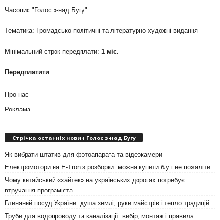
Часопис "Голос з-над Бугу"
Тематика: Громадсько-політичні та літературно-художні видання
Мінімальний строк передплати:
1 міс.
Передплатити
Про нас
Реклама
Стрічка останніх новин Голос з-над Бугу
Як вибрати штатив для фотоапарата та відеокамери
Електромотори на E-Tron з розборки: можна купити б/у і не пожаліти
Чому китайський «хайтек» на українських дорогах потребує
втручання програміста
Глиняний посуд України: душа землі, руки майстрів і тепло традицій
Труби для водопроводу та каналізації: вибір, монтаж і правила