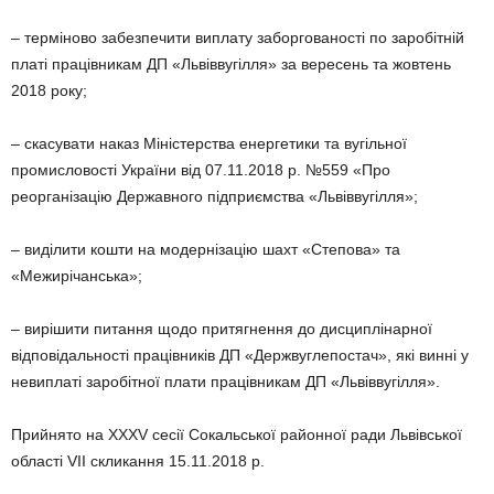
– терміново забезпечити виплату заборгованості по заробітній
платі працівникам ДП «Львіввугілля» за вересень та жовтень
2018 року;
– скасувати наказ Міністерства енергетики та вугільної
промисловості України від 07.11.2018 р. №559 «Про
реорганізацію Державного підприємства «Львіввугілля»;
– виділити кошти на модернізацію шахт «Степова» та
«Межирічанська»;
– вирішити питання щодо притягнення до дисциплінарної
відповідальності працівників ДП «Держвуглепостач», які винні у
невиплаті заробітної плати працівникам ДП «Львіввугілля».
Прийнято на ХХХV сесії Сокальської районної ради Львівської
області VІІ скликання 15.11.2018 р.