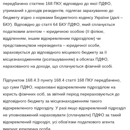
передбачено статтею 168 ПКУ, відповідно до якої ПДФО,
утриманий з доходів резидентів, підлягає зарахуванню до
бюджету згідно з нормами Бюджетного кодексу України (далі –
БКУ). Відповідно до статті 64 БКУ ПДФО, який сплачується
податковим агентом – юридичною особою (її філією,
відділенням, іншим відокремленим підрозділом) чи
представництвом нерезидента – юридичної особи,
зараховується до відповідного місцевого бюджету за її
місцезнаходженням (розташуванням) в обсягах ПДФО,
нарахованого на доходи, що сплачуються фізичній особі.
Підпунктом 168.4.3 пункту 168.4 статті 168 ПКУ передбачено,
що суми ПДФО, нараховані відокремленим підрозділом на
користь фізичних осіб, за звітний період перераховуються до
відповідного бюджету за місцезнаходженням такого
відокремленого підрозділу. У разі якщо відокремлений підрозділ
не уповноважений нараховувати (сплачувати) ПДФО за такий
відокремлений підрозділ, усі обов’язки податкового агента
виконує юридична особа.