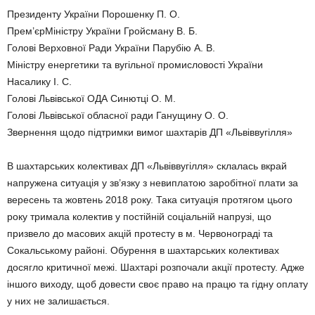
Президенту України Порошенку П. О.
Прем’єрМіністру України Гройсману В. Б.
Голові Верховної Ради України Парубію А. В.
Міністру енергетики та вугільної промисловості України
Насалику І. С.
Голові Львівської ОДА Синютці О. М.
Голові Львівської обласної ради Ганущину О. О.
Звернення щодо підтримки вимог шахтарів ДП «Львіввугілля»
В шахтарських колективах ДП «Львіввугілля» склалась вкрай
напружена ситуація у зв’язку з невиплатою заробітної плати за
вересень та жовтень 2018 року. Така ситуація протягом цього
року тримала колектив у постійній соціальній напрузі, що
призвело до масових акцій протесту в м. Червонограді та
Сокальському районі. Обурення в шахтарських колективах
досягло критичної межі. Шахтарі розпочали акції протесту. Адже
іншого виходу, щоб довести своє право на працю та гідну оплату
у них не залишається.