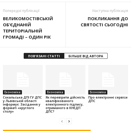
Попередні публікації
Наступна публікація
ВЕЛИКОМОСТІВСЬКІЙ
ПОКЛИКАННЯ ДО
ОБ’ЄДНАНІЙ
СВЯТОСТІ СЬОГОДНІ
ТЕРИТОРІАЛЬНІЙ
ГРОМАДІ – ОДИН РІК
ПОВ'ЯЗАНІ СТАТТІ
БІЛЬШЕ ВІД АВТОРА
Економіка
Економіка
Економіка
Cокальська ДПІ ГУ ДПС
Як перевірити дійсність
Про електронні сервіси
у Львівській області
кваліфікованого
ДПС
інформує: Засідання у
електронного підпису,
форматі «круглого
отриманого в КНЕДП
столу»
ДПС?