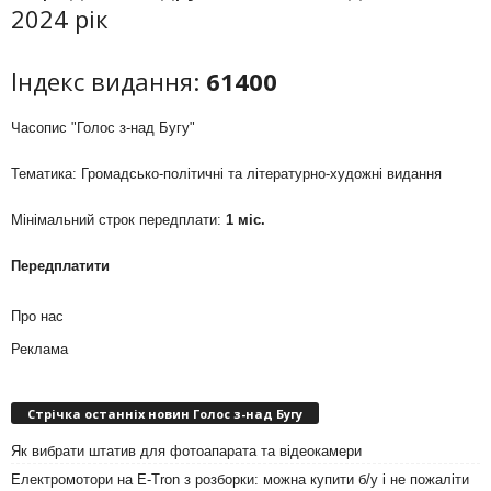
2024 рік
Індекс видання:
61400
Часопис "Голос з-над Бугу"
Тематика: Громадсько-політичні та літературно-художні видання
Мінімальний строк передплати:
1 міс.
Передплатити
Про нас
Реклама
Стрічка останніх новин Голос з-над Бугу
Як вибрати штатив для фотоапарата та відеокамери
Електромотори на E-Tron з розборки: можна купити б/у і не пожаліти