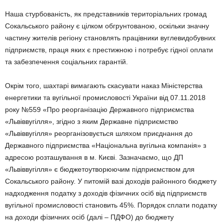
Наша стурбованість, як представників територіальних громад
Сокальського району є цілком обгрунтованою, оскільки значну
частину жителів регіону становлять працівники вуглевидобувних
підприємств, праця яких є престижною і потребує гідної оплати
та забезпечення соціальних гарантій.
Окрім того, шахтарі вимагають скасувати наказ Міністерства
енергетики та вугільної промисловості України від 07.11.2018
року №559 «Про реорганізацію Державного підприємства
«Львіввугілля», згідно з яким Державне підприємство
«Львіввугілля» реорганізовується шляхом приєднання до
Державного підприємства «Національна вугільна компанія» з
адресою розташування в м. Києві. Зазначаємо, що ДП
«Львіввугілля» є бюджетоутворюючим підприємством для
Сокальського району. У питомій вазі доходів районного бюджету
надходження податку з доходів фізичних осіб від підприємств
вугільної промисловості становить 45%. Порядок сплати податку
на доходи фізичних осіб (далі – ПДФО) до бюджету