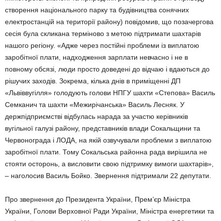
створення національного парку та будівництва сонячних
електростанцій на території району) повідомив, що позачергова
сесія була скликана терміново з метою підтримати шахтарів
нашого регіону. «Адже через постійні проблеми із виплатою
заробітної плати, надходження зарплати невчасно і не в
повному обсязі, люди просто доведені до відчаю і вдаються до
рішучих заходів. Зокрема, кілька днів в приміщенні ДП
«Львіввугілля» голодують голови НПГУ шахти «Степова» Василь
Семканич та шахти «Межирічанська» Василь Лесняк. У
держпідприємстві відбулась нарада за участю керівників
вугільної галузі району, представників влади Сокальщини та
Червонограда і ЛОДА, на якій озвучували проблеми з виплатою
заробітної плати. Тому Сокальська районна рада вирішила не
стояти осторонь, а висловити свою підтримку вимоги шахтарів»,
– наголосив Василь Бойко. Звернення підтримали 22 депутати.
Про звернення до Президента України, Прем’єр Міністра
України, Голови Верховної Ради України, Міністра енергетики та