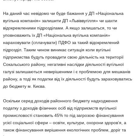
На даний час невідомо чи буде бажання у ДП «Національна
вугільна компанія» залишити ДП «Львіввугілля» чи шахти
відокремленими підрозділами. А якщо залишаться, то чи
уповноважить їх ДП «Національна вугільна компанія»
нараховувати (сплачувати) ПДФО за такий відокремлений
підрозділ. Таким чином виникає ситуація коли вугільні
підприємства будуть провадити свою діяльність на території
Сокальського району, негативні наслідки діяльності вугільної
галузі залишаються невирішеними і є проблемою для мешканів
району, а тоді як податки від їх діяльності будуть зараховуватись
до бюджету м. Києва.
Оскільки серед доходів районного бюджету надходження
податку з доходів фізичних осіб від підприємств вугільної
промисловості становить 45% то під загрозою фінансування
усієї соціальної сфери – освіти, культури, охорони здоров’я, а
також фінансування вирішення екологічних проблем, доріг та