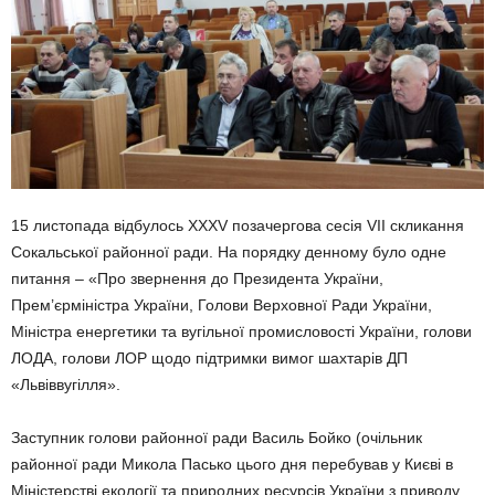
15 листопада відбулось XXXV позачергова сесія VII скликання
Сокальської районної ради. На порядку денному було одне
питання – «Про звернення до Президента України,
Прем’єрміністра України, Голови Верховної Ради України,
Міністра енергетики та вугільної промисловості України, голови
ЛОДА, голови ЛОР щодо підтримки вимог шахтарів ДП
«Львіввугілля».
Заступник голови районної ради Василь Бойко (очільник
районної ради Микола Пасько цього дня перебував у Києві в
Міністерстві екології та природних ресурсів України з приводу