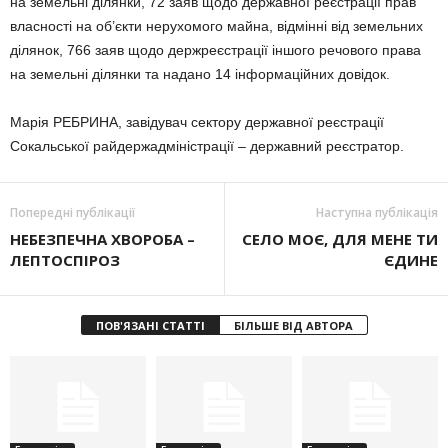
на земельні ділянки, 72 заяв щодо державної реєстрації прав
власності на об’єкти нерухомого майна, відмінні від земельних
ділянок, 766 заяв щодо держреєстрації іншого речового права
на земельні ділянки та надано 14 інформаційних довідок.
Марія РЕБРИНА, завідувач сектору державної реєстрації
Сокальської райдержадміністрації – державний реєстратор.
Попередні публікації
Наступна публікація
НЕБЕЗПЕЧНА ХВОРОБА –
СЕЛО МОЄ, ДЛЯ МЕНЕ ТИ
ЛЕПТОСПІРОЗ
ЄДИНЕ
ПОВ'ЯЗАНІ СТАТТІ
БІЛЬШЕ ВІД АВТОРА