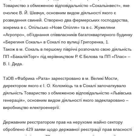
Товариство з обмеженою відповідальністю «Сокальінвест», яке
очолює В. Й. Шевчук, основним видом діяльності якого є
розведення свиней. Створено два фермерських господарства,
зокрема в с. Опільсько «Нове Опілля» та в с. Жужеляни
«Агропро», об’єднання співвласників багатоквартирного будинку
«Берегиня Сокаль» в Сокалі по вулиці Григоренка, 1.
Також в м. Сокаль в першому півріччі розпочало свою діяльність
ПП «БакаліяТорг» під керівництвом Р. Є Бєлова та ПП «Плас» –
В. І. Дида.
ТзОВ «Фабрика «Рата» зареєстровано в м. Великі Мости,
директором якого є І. О. Коломієць та в Сокалі започаткувало
діяльність Товариство з обмеженою відповідальністю «Львівська
генерація», основним видом діяльності якого задекларовано –
виробництво електроенергії.
Державним реєстратором прав на нерухоме майно сектору
оброблено 429 заяви щодо державної реєстрації прав власності