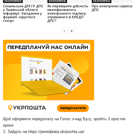
Економіка
Економіка
Економіка
Cокальська ДПІ ГУ ДПС
Як перевірити дійсність
Про електронні сервіси
у Львівській області
кваліфікованого
ДПС
інформує: Засідання у
електронного підпису,
форматі «круглого
отриманого в КНЕДП
столу»
ДПС?
Щоб оформити передплату на Голос з-над Бугу, зробіть 3 простих
кроки:
1. Зайдіть на
https://peredplata.ukrposhta.ua/
.