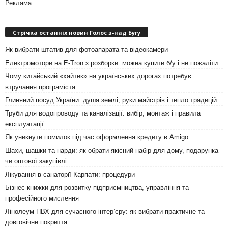
Реклама
Стрічка останніх новин Голос з-над Бугу
Як вибрати штатив для фотоапарата та відеокамери
Електромотори на E-Tron з розборки: можна купити б/у і не пожаліти
Чому китайський «хайтек» на українських дорогах потребує
втручання програміста
Глиняний посуд України: душа землі, руки майстрів і тепло традицій
Труби для водопроводу та каналізації: вибір, монтаж і правила
експлуатації
Як уникнути помилок під час оформлення кредиту в Amigo
Шахи, шашки та нарди: як обрати якісний набір для дому, подарунка
чи оптової закупівлі
Лікування в санаторії Карпати: процедури
Бізнес-книжки для розвитку підприємництва, управління та
професійного мислення
Лінолеум ПВХ для сучасного інтер’єру: як вибрати практичне та
довговічне покриття