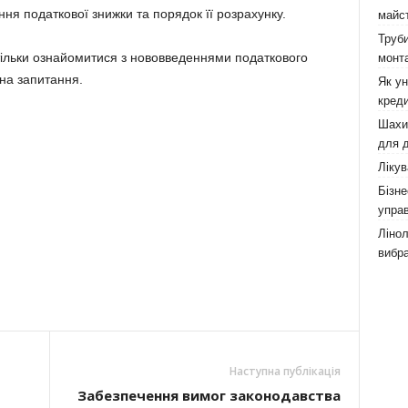
ння податкової знижки та порядок її розрахунку.
майст
Труби
тільки ознайомитися з нововведеннями податкового
монта
на запитання.
Як у
креди
Шахи,
для д
Лікув
Бізне
управ
Лінол
вибра
Наступна публікація
Забезпечення вимог законодавства