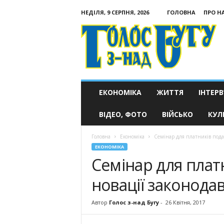
НЕДІЛЯ, 9 СЕРПНЯ, 2026
ГОЛОВНА
ПРО Н
Голос
з-
над
Бугу
ЕКОНОМІКА
ЖИТТЯ
ІНТЕРВ
ВІДЕО, ФОТО
ВІЙСЬКО
КУЛ
Головна
Економіка
Семінар для платників подат
ЕКОНОМІКА
Семінар для плат
новації законода
Автор
Голос з-над Бугу
-
26 Квітня, 2017