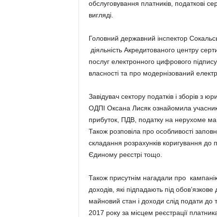
обслуговування платників, податкові се
вигляді.
Головний державний інспектор Сокальсь
діяльність Акредитованого центру серти
послуг електронного цифрового підпису
власності та про модернізований елект
Завідувач сектору податків і зборів з ю
ОДПІ Оксана Лисяк ознайомила учасників
прибуток, ПДВ, податку на нерухоме май
Також розповіла про особливості заповн
складання розрахунків коригування до по
Єдиному реєстрі тощо.
Також присутнім нагадали про кампанію
доходів, які підпадають під обов’язков
майновий стан і доходи слід подати до 
2017 року за місцем реєстрації платника