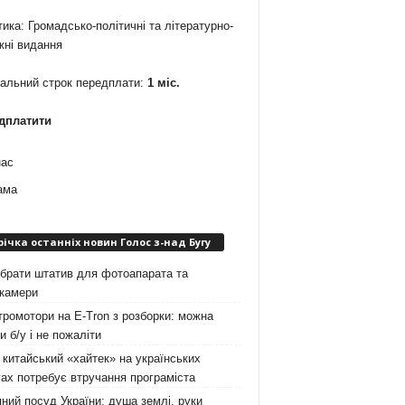
ика: Громадсько-політичні та літературно-
жні видання
мальний строк передплати:
1 міс.
дплатити
нас
ама
річка останніх новин Голос з-над Бугу
брати штатив для фотоапарата та
окамери
ромотори на E-Tron з розборки: можна
и б/у і не пожаліти
китайський «хайтек» на українських
ах потребує втручання програміста
ний посуд України: душа землі, руки