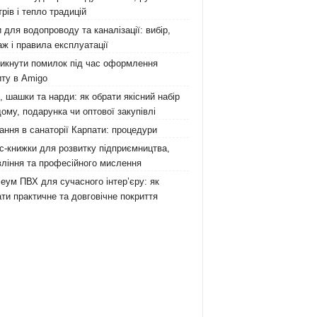
рів і тепло традицій
 для водопроводу та каналізації: вибір,
ж і правила експлуатації
никнути помилок під час оформлення
ту в Amigo
 шашки та нарди: як обрати якісний набір
ому, подарунка чи оптової закупівлі
ання в санаторії Карпати: процедури
с-книжки для розвитку підприємництва,
ління та професійного мислення
еум ПВХ для сучасного інтер’єру: як
ти практичне та довговічне покриття