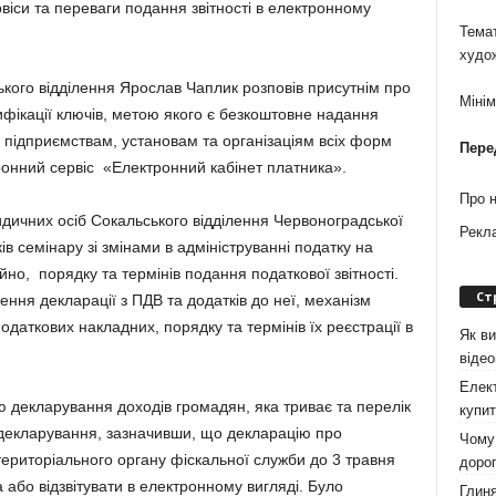
рвіси та переваги подання звітності в електронному
Темат
худо
кого відділення Ярослав Чаплик розповів присутнім про
Міні
фікації ключів, метою якого є безкоштовне надання
 підприємствам, установам та організаціям всіх форм
Пере
ронний сервіс «Електронний кабінет платника».
Про 
ридичних осіб Сокальського відділення Червоноградської
Рекл
 семінару зі змінами в адмініструванні податку на
но, порядку та термінів подання податкової звітності.
Ст
ення декларації з ПДВ та додатків до неї, механізм
даткових накладних, порядку та термінів їх реєстрації в
Як ви
віде
Елект
 декларування доходів громадян, яка триває та перелік
купит
е декларування, зазначивши, що декларацію про
Чому 
територіального органу фіскальної служби до 3 травня
дорог
 або відзвітувати в електронному вигляді. Було
Глиня