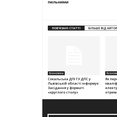
пильними
ПОВ'ЯЗАНІ СТАТТІ
БІЛЬШЕ ВІД АВТО
Економіка
Економ
Cокальська ДПІ ГУ ДПС у
Як пер
Львівській області інформує:
кваліф
Засідання у форматі
електр
«круглого столу»
отрим