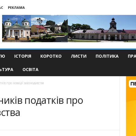
АС
РЕКЛАМА
’Ю
ІСТОРІЯ
КОРОТКО
ЛИСТИ
ПОЛІТИКА
ПР
ЬТУРА
ОСВІТА
ків про новації законодавства
ників податків про
вства