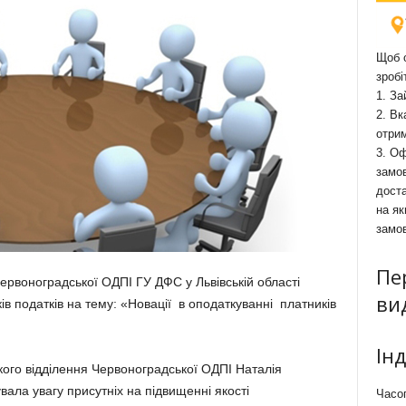
Щоб о
зробі
1. За
2. Вк
отри
3. Оф
замов
доста
на як
замо
Пе
ервоноградської ОДПІ ГУ ДФС у Львівській області
ви
ів податків на тему: «Новації в оподаткуванні платників
Ін
ого відділення Червоноградської ОДПІ Наталія
вала увагу присутніх на підвищенні якості
Часоп