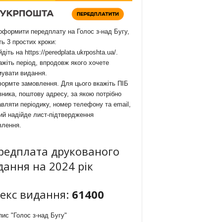
формити передплату на Голос з-над Бугу,
ть 3 простих кроки:
йдіть на
https://peredplata.ukrposhta.ua/
.
ажіть період, впродовж якого хочете
мувати видання.
ормте замовлення. Для цього вкажіть ПІБ
ника, поштову адресу, за якою потрібно
вляти періодику, номер телефону та email,
ий надійде лист-підтвердження
влення.
редплата друкованого
дання на 2024 рік
декс видання:
61400
ис "Голос з-над Бугу"