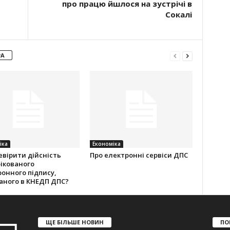
про працю йшлося на зустрічі в
Сокалі
РА
іка
Економіка
евірити дійсність
Про електронні сервіси ДПС
ікованого
онного підпису,
аного в КНЕДП ДПС?
ЩЕ БІЛЬШЕ НОВИН
ПО