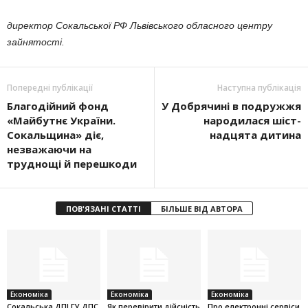
директор Сокальської РФ Львівського обласного центру
зайнятості.
Попередні публікації
Наступна публікація
Благо­дійний фонд
У Добрячині в подружжя
«Майбутнє України.
народилася шіст­
Сокаль­щина» діє,
надцята дитина
незважаючи на
труднощі й перешкоди
ПОВ'ЯЗАНІ СТАТТІ
БІЛЬШЕ ВІД АВТОРА
Економіка
Економіка
Економіка
Cокальська ДПІ ГУ ДПС
Як перевірити дійсність
Про електронні сервіси