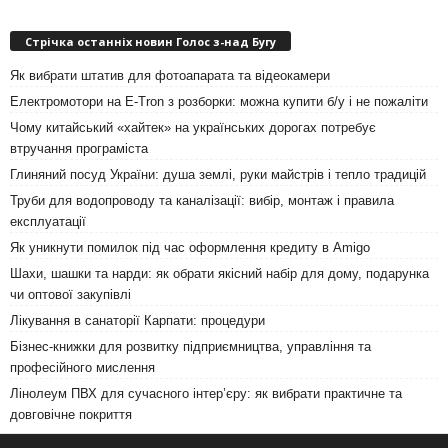
Стрічка останніх новин Голос з-над Бугу
Як вибрати штатив для фотоапарата та відеокамери
Електромотори на E-Tron з розборки: можна купити б/у і не пожаліти
Чому китайський «хайтек» на українських дорогах потребує
втручання програміста
Глиняний посуд України: душа землі, руки майстрів і тепло традицій
Труби для водопроводу та каналізації: вибір, монтаж і правила
експлуатації
Як уникнути помилок під час оформлення кредиту в Amigo
Шахи, шашки та нарди: як обрати якісний набір для дому, подарунка
чи оптової закупівлі
Лікування в санаторії Карпати: процедури
Бізнес-книжки для розвитку підприємництва, управління та
професійного мислення
Лінолеум ПВХ для сучасного інтер’єру: як вибрати практичне та
довговічне покриття