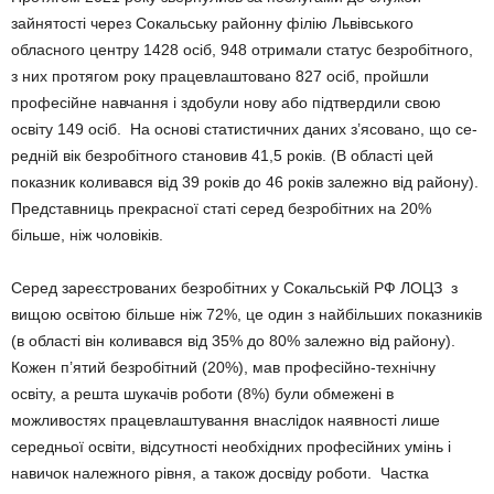
зайнятості через Сокальську районну філію Львівського
обласного центру 1428 осіб, 948 отримали статус безробітного,
з них протягом року працевлаштовано 827 осіб, пройшли
професійне навчання і здобули нову або підтвердили свою
освіту 149 осіб. На основі статистичних даних з’ясовано, що се­
редній вік безробітного становив 41,5 років. (В області цей
показник коливався від 39 років до 46 років залежно від району).
Представниць прекрасної статі серед безробітних на 20%
більше, ніж чоловіків.
Серед зареєстрованих безробітних у Сокальській РФ ЛОЦЗ з
вищою освітою більше ніж 72%, це один з найбільших показників
(в області він коливався від 35% до 80% залежно від району).
Кожен п’ятий безробітний (20%), мав професійно-технічну
освіту, а решта шукачів роботи (8%) були обмежені в
можливостях працевлаштування внаслідок наявності лише
середньої освіти, відсутності необхідних професійних умінь і
нави­чок належного рівня, а також досвіду роботи. Частка