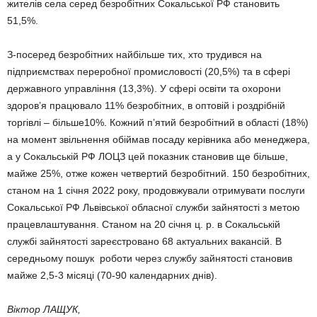
жителів села серед безробітних Сокальської РФ становить
51,5%.
З-посеред безробітних найбільше тих, хто трудився на
підприємствах переробної промисловості (20,5%) та в сфері
державного управління (13,3%). У сфері освіти та охорони
здоров’я працювало 11% безробітних, в оптовій і роздрібній
торгівлі – більше10%. Кожний п’ятий безробітний в області (18%)
на момент звільнення обіймав посаду керівника або менеджера,
а у Сокальській РФ ЛОЦЗ цей показник становив ще більше,
майже 25%, отже кожен четвертий безробітний. 150 безробітних,
станом на 1 січня 2022 року, продовжували отримувати послуги
Сокальської РФ Львівської обласної служби зайнятості з метою
працевлаштування. Станом на 20 січня ц. р. в Сокальській
службі зайнятості зареєстровано 68 актуальних вакансій. В
середньому пошук роботи через службу зайнятості становив
майже 2,5-3 місяці (70-90 календарних днів).
Віктор ЛАЩУК,