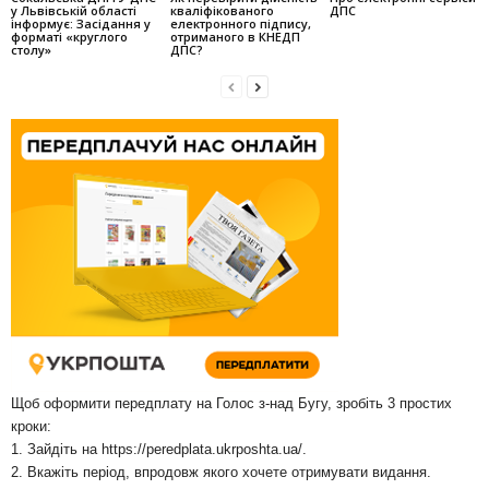
у Львівській області
кваліфікованого
ДПС
інформує: Засідання у
електронного підпису,
форматі «круглого
отриманого в КНЕДП
столу»
ДПС?
Щоб оформити передплату на Голос з-над Бугу, зробіть 3 простих
кроки:
1. Зайдіть на
https://peredplata.ukrposhta.ua/
.
2. Вкажіть період, впродовж якого хочете отримувати видання.