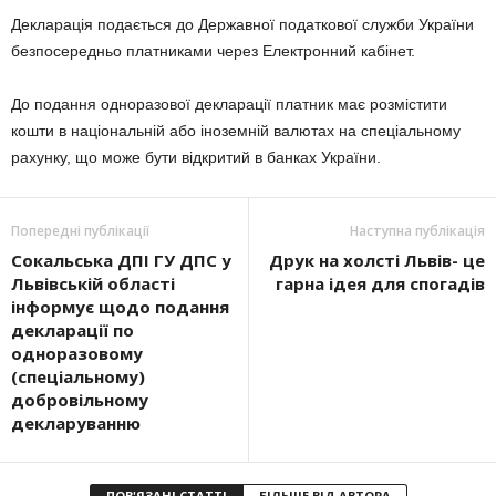
Декларація подається до Державної податкової служби України
безпосередньо платниками через Електронний кабінет.
До подання одноразової декларації платник має розмістити
кошти в національній або іноземній валютах на спеціальному
рахунку, що може бути відкритий в банках України.
Попередні публікації
Наступна публікація
Сокальська ДПІ ГУ ДПС у
Друк на холсті Львів- це
Львівській області
гарна ідея для спогадів
інформує щодо подання
декларації по
одноразовому
(спеціальному)
добровільному
декларуванню
ПОВ'ЯЗАНІ СТАТТІ
БІЛЬШЕ ВІД АВТОРА