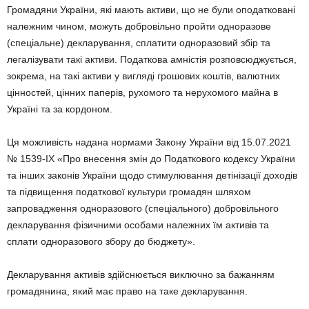
Громадяни України, які мають активи, що не були оподатковані
належним чином, можуть добровільно пройти одноразове
(спеціальне) декларування, сплатити одноразовий збір та
легалізувати такі активи. Податкова амністія розповсюджується,
зокрема, на такі активи у вигляді грошових коштів, валютних
цінностей, цінних паперів, рухомого та нерухомого майна в
Україні та за кордоном.
Ця можливість надана нормами Закону України від 15.07.2021
№ 1539-IX «Про внесення змін до Податкового кодексу України
та інших законів України щодо стимулювання детінізації доходів
та підвищення податкової культури громадян шляхом
запровадження одноразового (спеціального) добровільного
декларування фізичними особами належних їм активів та
сплати одноразового збору до бюджету».
Декларування активів здійснюється виключно за бажанням
громадянина, який має право на таке декларування.