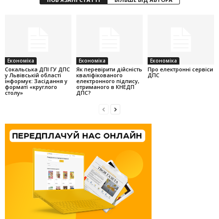
Економіка
Економіка
Економіка
Cокальська ДПІ ГУ ДПС
Як перевірити дійсність
Про електронні сервіси
у Львівській області
кваліфікованого
ДПС
інформує: Засідання у
електронного підпису,
форматі «круглого
отриманого в КНЕДП
столу»
ДПС?