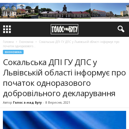
Головна
Економіка
Сокальська ДПІ ГУ ДПС у Львівській області інформує про
початок одноразового...
ЕКОНОМІКА
Сокальська ДПІ ГУ ДПС у
Львівській області інформує про
початок одноразового
добровільного декларування
Автор
Голос з-над Бугу
-
8 Вересня, 2021