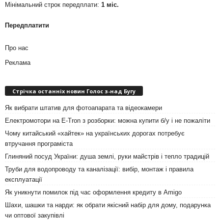
Мінімальний строк передплати:
1 міс.
Передплатити
Про нас
Реклама
Стрічка останніх новин Голос з-над Бугу
Як вибрати штатив для фотоапарата та відеокамери
Електромотори на E-Tron з розборки: можна купити б/у і не пожаліти
Чому китайський «хайтек» на українських дорогах потребує
втручання програміста
Глиняний посуд України: душа землі, руки майстрів і тепло традицій
Труби для водопроводу та каналізації: вибір, монтаж і правила
експлуатації
Як уникнути помилок під час оформлення кредиту в Amigo
Шахи, шашки та нарди: як обрати якісний набір для дому, подарунка
чи оптової закупівлі