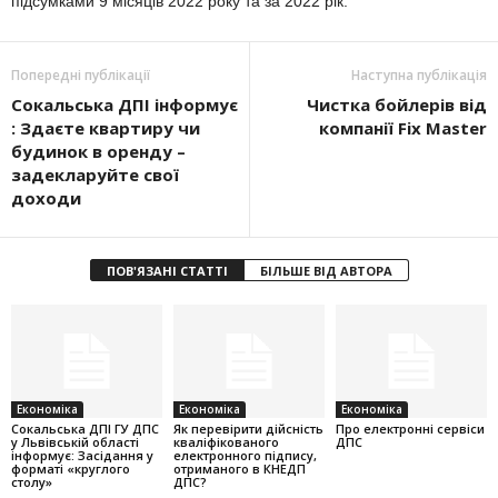
підсумками 9 місяців
2022
року та за
2022
рік.
Попередні публікації
Наступна публікація
Сокальська ДПІ інформує
Чистка бойлерів від
: Здаєте квартиру чи
компанії Fix Master
будинок в оренду –
задекларуйте свої
доходи
ПОВ'ЯЗАНІ СТАТТІ
БІЛЬШЕ ВІД АВТОРА
Економіка
Економіка
Економіка
Cокальська ДПІ ГУ ДПС
Як перевірити дійсність
Про електронні сервіси
у Львівській області
кваліфікованого
ДПС
інформує: Засідання у
електронного підпису,
форматі «круглого
отриманого в КНЕДП
столу»
ДПС?