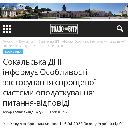
Головна
Економіка
Сокальська ДПІ інформує:Особливості застосування спрощеної
системи оподаткування: питання-відповіді
ЕКОНОМІКА
Сокальська ДПІ
інформує:Особливості
застосування спрощеної
системи оподаткування:
питання-відповіді
Автор
Голос з-над Бугу
-
13 Травня, 2022
У зв’язку з набранням чинності 16.04.
2022
Закону України від 01