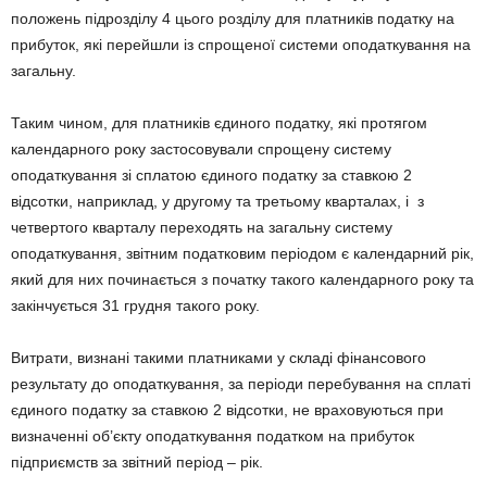
положень підрозділу 4 цього розділу для платників податку на
прибуток, які перейшли із спрощеної системи оподаткування на
загальну.
Таким чином, для платників єдиного податку, які протягом
календарного року застосовували спрощену систему
оподаткування зі сплатою єдиного податку за ставкою 2
відсотки, наприклад, у другому та третьому кварталах, і з
четвертого кварталу переходять на загальну систему
оподаткування, звітним податковим періодом є календарний рік,
який для них починається з початку такого календарного року та
закінчується 31 грудня такого року.
Витрати, визнані такими платниками у складі фінансового
результату до оподаткування, за періоди перебування на сплаті
єдиного податку за ставкою 2 відсотки, не враховуються при
визначенні об’єкту оподаткування податком на прибуток
підприємств за звітний період – рік.