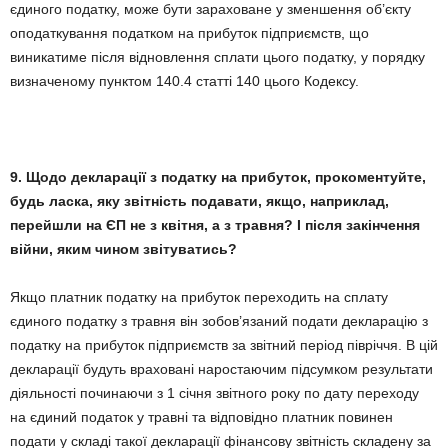
єдиного податку, може бути зараховане у зменшення об’єкту
оподаткування податком на прибуток підприємств, що
виникатиме після відновлення сплати цього податку, у порядку
визначеному пунктом 140.4 статті 140 цього Кодексу.
9. Щодо декларації з податку на прибуток, прокоментуйте,
будь ласка, яку звітність подавати, якщо, наприклад,
перейшли на ЄП не з квітня, а з травня? І після закінчення
війни, яким чином звітуватись?
Якщо платник податку на прибуток переходить на сплату
єдиного податку з травня він зобов’язаний подати декларацію з
податку на прибуток підприємств за звітний період півріччя. В цій
декларації будуть враховані наростаючим підсумком результати
діяльності починаючи з 1 січня звітного року по дату переходу
на єдиний податок у травні та відповідно платник повинен
подати у складі такої декларації фінансову звітність складену за