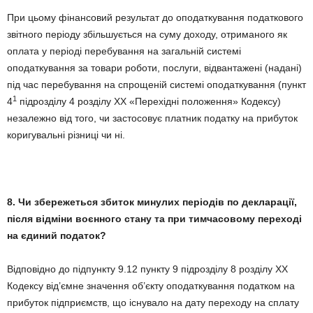
При цьому фінансовий результат до оподаткування податкового
звітного періоду збільшується на суму доходу, отриманого як
оплата у періоді перебування на загальній системі
оподаткування за товари роботи, послуги, відвантажені (надані)
під час перебування на спрощеній системі оподаткування (пункт
1
4
підрозділу 4 розділу ХХ «Перехідні положення» Кодексу)
незалежно від того, чи застосовує платник податку на прибуток
коригувальні різниці чи ні.
8. Чи збережеться збиток минулих періодів по декларації,
після відміни воєнного стану та при тимчасовому переході
на єдиний податок?
Відповідно до підпункту 9.12 пункту 9 підрозділу 8 розділу ХХ
Кодексу від’ємне значення об’єкту оподаткування податком на
прибуток підприємств, що існувало на дату переходу на сплату