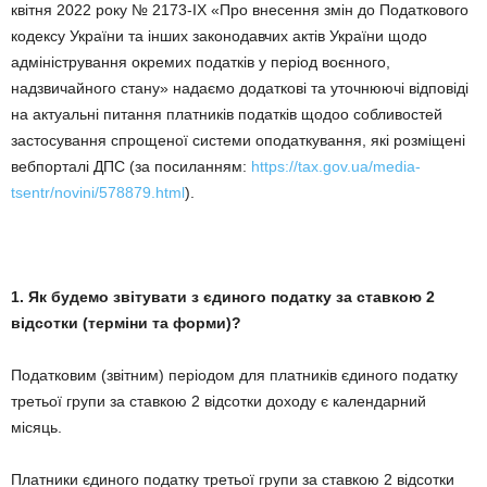
квітня
2022
року №
2173
-ІХ «Про внесення змін до Податкового
кодексу України та інших законодавчих актів України щодо
адміністрування окремих податків у період воєнного,
надзвичайного стану» надаємо додаткові та уточнюючі відповіді
на актуальні питання платників податків щодоо собливостей
застосування спрощеної системи оподаткування, які розміщені
вебпорталі ДПС (за посиланням:
https://tax.gov.ua/media-
tsentr/novini/578879.html
).
1.
Як будемо звітувати з єдиного податку за ставкою 2
відсотки (терміни та форми)?
Податковим (звітним) періодом для платників єдиного податку
третьої групи за ставкою 2 відсотки доходу є календарний
місяць.
Платники єдиного податку третьої групи за ставкою 2 відсотки