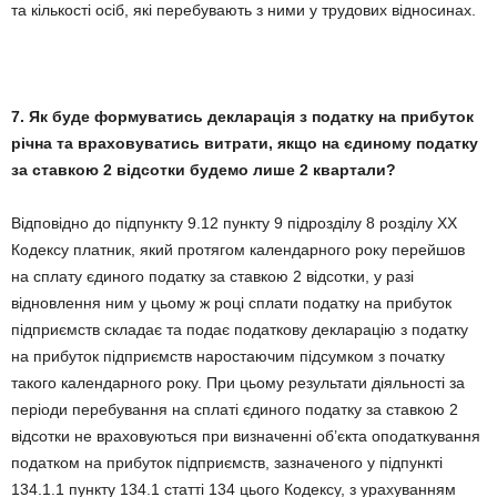
та кількості осіб, які перебувають з ними у трудових відносинах.
7. Як буде формуватись декларація з податку на прибуток
річна та враховуватись витрати, якщо на єдиному податку
за ставкою 2 відсотки будемо лише 2 квартали?
Відповідно до підпункту 9.12 пункту 9 підрозділу 8 розділу ХХ
Кодексу платник, який протягом календарного року перейшов
на сплату єдиного податку за ставкою 2 відсотки, у разі
відновлення ним у цьому ж році сплати податку на прибуток
підприємств складає та подає податкову декларацію з податку
на прибуток підприємств наростаючим підсумком з початку
такого календарного року. При цьому результати діяльності за
періоди перебування на сплаті єдиного податку за ставкою 2
відсотки не враховуються при визначенні об’єкта оподаткування
податком на прибуток підприємств, зазначеного у підпункті
134.1.1 пункту 134.1 статті 134 цього Кодексу, з урахуванням