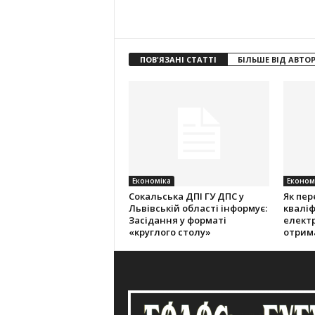
ПОВ'ЯЗАНІ СТАТТІ
БІЛЬШЕ ВІД АВТО
Економіка
Економ
Cокальська ДПІ ГУ ДПС у
Як пер
Львівській області інформує:
кваліф
Засідання у форматі
електр
«круглого столу»
отрим