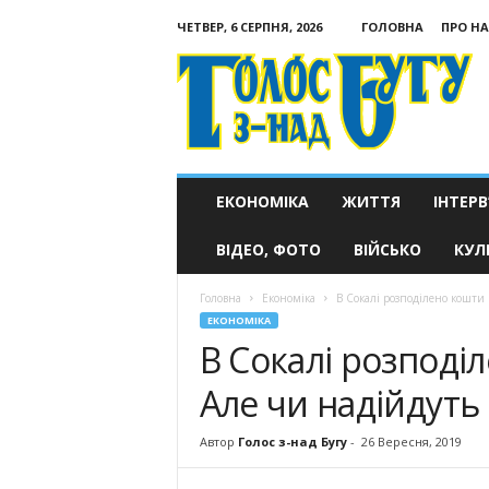
ЧЕТВЕР, 6 СЕРПНЯ, 2026
ГОЛОВНА
ПРО НА
Голос
з-
над
Бугу
ЕКОНОМІКА
ЖИТТЯ
ІНТЕРВ
ВІДЕО, ФОТО
ВІЙСЬКО
КУЛ
Головна
Економіка
В Сокалі розподілено кошти 
ЕКОНОМІКА
В Сокалі розподіл
Але чи надійдут
Автор
Голос з-над Бугу
-
26 Вересня, 2019