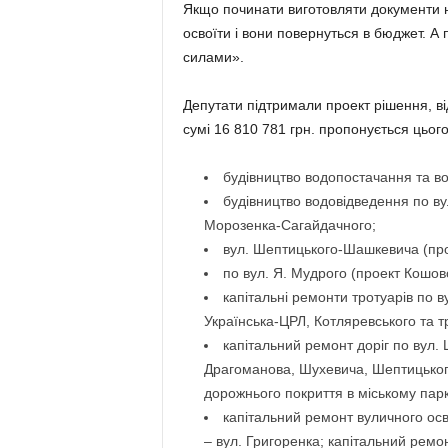
Якщо починати виготовляти документи на
освоїти і вони повернуться в бюджет. 
силами».
Депутати підтримали проект рішення, ві
сумі 16 810 781 грн. пропонується цьог
будівництво водопостачання та в
будівництво водовідведення по ву
Морозенка-Сагайдачного;
вул. Шептицького-Шашкевича (прое
по вул. Я. Мудрого (проект Кошов
капітальні ремонти тротуарів по 
Українська-ЦРЛ, Котляревського та тр
капітальний ремонт доріг по вул.
Драгоманова, Шухевича, Шептицького
дорожнього покриття в міському парку
капітальний ремонт вуличного осв
– вул. Григоренка; капітальний ремонт