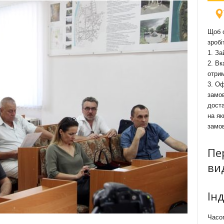
Щоб о
зробі
1. За
2. Вк
отри
3. Оф
замов
доста
на як
замо
Пе
ви
Ін
Часоп