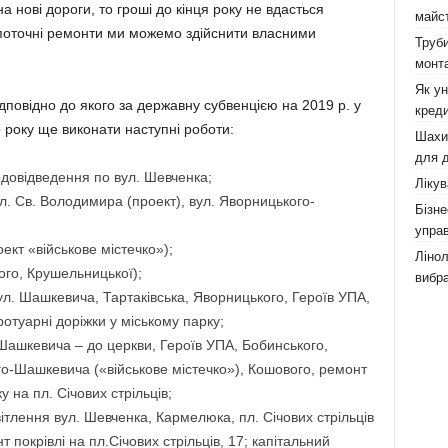
 нові дороги, то гроші до кінця року не вдасться
майст
А поточні ремонти ми можемо здійснити власними
Труби
монта
Як у
дповідно до якого за державну субвенцією на 2019 р. у
креди
о року ще виконати наступні роботи:
Шахи,
для д
одовідведення по вул. Шевченка;
Лікув
л. Св. Володимира (проект), вул. Яворницького-
Бізне
управ
кт «військове містечко»);
Лінол
ого, Крушельницької);
вибра
вул. Шашкевича, Тартаківська, Яворницького, Героїв УПА,
отуарні доріжки у міському парку;
 Шашкевича – до церкви, Героїв УПА, Бобинського,
-Шашкевича («військове містечко»), Кошового, ремонт
 на пл. Січових стрільців;
ітлення вул. Шевченка, Кармелюка, пл. Січових стрільців
 покрівлі на пл.Січових стрільців, 17; капітальний