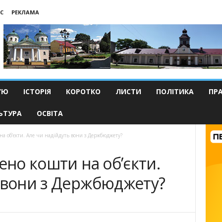
С
РЕКЛАМА
’Ю
ІСТОРІЯ
КОРОТКО
ЛИСТИ
ПОЛІТИКА
ПР
ЬТУРА
ОСВІТА
на об’єкти. Але чи надійдуть вони з Держбюджету?
ено кошти на об’єкти.
ь вони з Держбюджету?