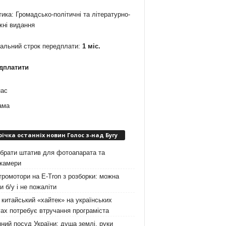
ика: Громадсько-політичні та літературно-
жні видання
мальний строк передплати:
1 міс.
дплатити
нас
ама
річка останніх новин Голос з-над Бугу
брати штатив для фотоапарата та
окамери
ромотори на E-Tron з розборки: можна
и б/у і не пожаліти
китайський «хайтек» на українських
ах потребує втручання програміста
ний посуд України: душа землі, руки