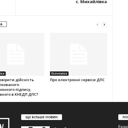
с. Михайлівка
РА
іка
Економіка
евірити дійсність
Про електронні сервіси ДПС
ікованого
онного підпису,
аного в КНЕДП ДПС?
ЩЕ БІЛЬШЕ НОВИН
ПО
Еконо