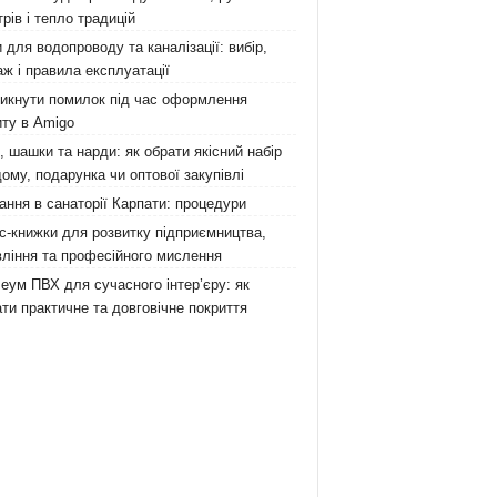
рів і тепло традицій
 для водопроводу та каналізації: вибір,
ж і правила експлуатації
никнути помилок під час оформлення
ту в Amigo
 шашки та нарди: як обрати якісний набір
ому, подарунка чи оптової закупівлі
ання в санаторії Карпати: процедури
с-книжки для розвитку підприємництва,
ління та професійного мислення
еум ПВХ для сучасного інтер’єру: як
ти практичне та довговічне покриття