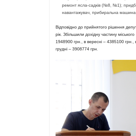
ремонт ясла-садків (№8, №1); придба
навантажувач, прибиральна машина; 
Відповідно до прийнятого рішення депут
рік. Збільшили дохідну частину міського
1948900 грн., в вересні – 4385100 грн., 
грудні – 3908774 грн.