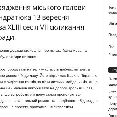
рядження міського голови
Темат
худо
ндратюка 13 вересня
Міні
 XLIII сесія VII скликання
ради.
Пере
Про 
ення державних коштів, про які вже йшла мова на
Рекл
 було чотири питання.
розпорошувати на велику кількість дрібних питань, а
Ст
вже довести їх до ладу. Його підтримав Василь Підкіпняк.
Як ви
м є виділення коштів на вісім дитячих майданчиків, якщо
віде
на цей мільйон використати на дорогу, зробити її раз,
Елект
в, що всі роботи, які депутатами пропонуються,
купит
ділені на капітальний ремонт та придбання. «Відповідно
Чому 
овлення проекту, проходження експертизи.
дорог
Глиня