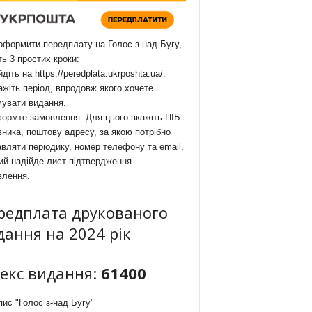
формити передплату на Голос з-над Бугу,
ть 3 простих кроки:
йдіть на
https://peredplata.ukrposhta.ua/
.
ажіть період, впродовж якого хочете
мувати видання.
ормте замовлення. Для цього вкажіть ПІБ
ника, поштову адресу, за якою потрібно
вляти періодику, номер телефону та email,
ий надійде лист-підтвердження
влення.
редплата друкованого
дання на 2024 рік
декс видання:
61400
ис "Голос з-над Бугу"